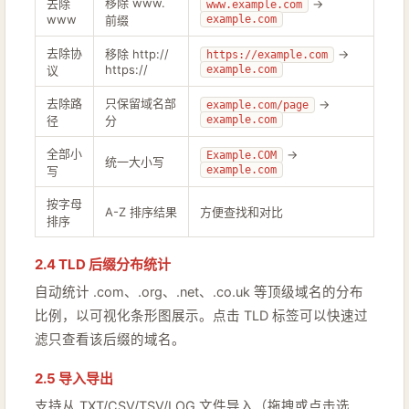
移除 www.
去除
→
www.example.com
www
前缀
example.com
去除协
移除 http://
→
https://example.com
https://
议
example.com
去除路
只保留域名部
→
example.com/page
径
分
example.com
全部小
→
Example.COM
统一大小写
写
example.com
按字母
A-Z 排序结果
方便查找和对比
排序
2.4 TLD 后缀分布统计
自动统计 .com、.org、.net、.co.uk 等顶级域名的分布
比例，以可视化条形图展示。点击 TLD 标签可以快速过
滤只查看该后缀的域名。
2.5 导入导出
支持从 TXT/CSV/TSV/LOG 文件导入（拖拽或点击选