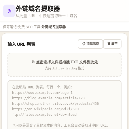
外链域名提取器
@
从批量 URL 中快速提取唯一主域名
›
›
保哥笔记
免费 SEO 工具
外链域名提取器
输入 URL 列表
📋 加载示例
🗑️ 清空
📁 点击选择文件或拖拽 TXT 文件到此处
支持 .txt .csv .tsv .log 格式