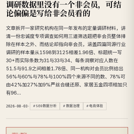
调研数据里没有一个非会员，可结
论偏偏是写给非会员看的
文章拆开一家研究机构在同一年发布的定量调研材料，讲
清一份忠诚度专项调查如何用三道筛选题把非会员整体排
除在样本之外、而结论却指向非会员，涵盖四篇同源行业
调研的样本量从1598到3125相差1.96倍、标题统一写
30+而实际条数为31与33与34、每条洞察对应人数在
51.5与91.9之间相差1.78倍、同一机构对会员比例给出
56%与60%与78%与100%四个来源不同的数、78%可
由42%加27%加9%严丝合缝还原、家居五金四项相加只
有96…
2026-08-03
·
SEO数据分析
数据治理
电商体验