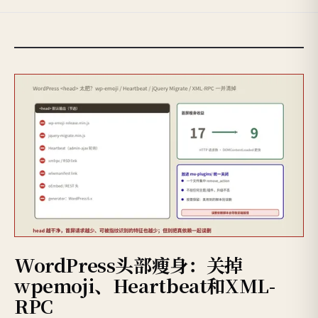
WordPress头部瘦身：关掉
wpemoji、Heartbeat和XML-
RPC