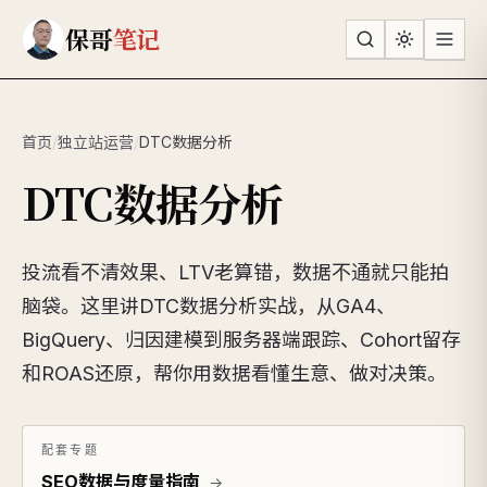
跳到主要内容
保哥
笔记
首页
/
独立站运营
/
DTC数据分析
DTC数据分析
投流看不清效果、LTV老算错，数据不通就只能拍
脑袋。这里讲DTC数据分析实战，从GA4、
BigQuery、归因建模到服务器端跟踪、Cohort留存
和ROAS还原，帮你用数据看懂生意、做对决策。
配套专题
SEO数据与度量指南
→