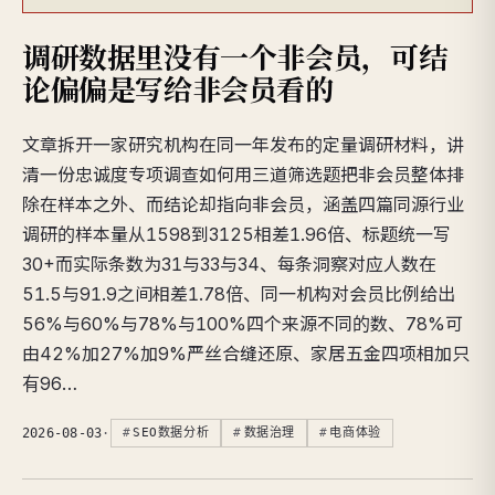
调研数据里没有一个非会员，可结
论偏偏是写给非会员看的
文章拆开一家研究机构在同一年发布的定量调研材料，讲
清一份忠诚度专项调查如何用三道筛选题把非会员整体排
除在样本之外、而结论却指向非会员，涵盖四篇同源行业
调研的样本量从1598到3125相差1.96倍、标题统一写
30+而实际条数为31与33与34、每条洞察对应人数在
51.5与91.9之间相差1.78倍、同一机构对会员比例给出
56%与60%与78%与100%四个来源不同的数、78%可
由42%加27%加9%严丝合缝还原、家居五金四项相加只
有96…
2026-08-03
·
SEO数据分析
数据治理
电商体验