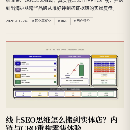
统收集、UGC怎么撬动、真实性怎么守住FTC红线，并落
到出海护肤精华品牌从堆好评到搭证据链的实操复盘。
2026-01-24
·
转化率优化
UGC
用户评价
线上SEO思维怎么搬到实体店？内
链与CRO重构零售体验