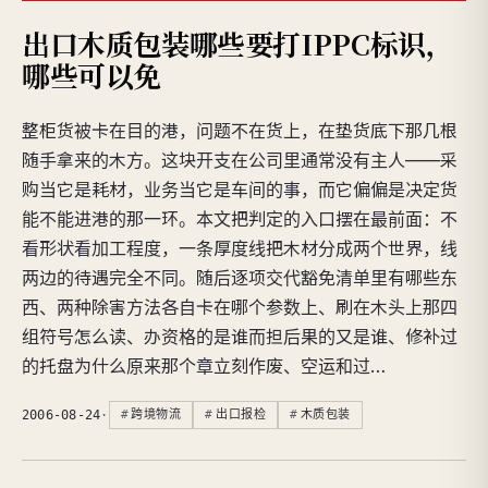
出口木质包装哪些要打IPPC标识，
哪些可以免
整柜货被卡在目的港，问题不在货上，在垫货底下那几根
随手拿来的木方。这块开支在公司里通常没有主人——采
购当它是耗材，业务当它是车间的事，而它偏偏是决定货
能不能进港的那一环。本文把判定的入口摆在最前面：不
看形状看加工程度，一条厚度线把木材分成两个世界，线
两边的待遇完全不同。随后逐项交代豁免清单里有哪些东
西、两种除害方法各自卡在哪个参数上、刷在木头上那四
组符号怎么读、办资格的是谁而担后果的又是谁、修补过
的托盘为什么原来那个章立刻作废、空运和过…
2006-08-24
·
跨境物流
出口报检
木质包装