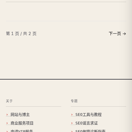
第 1 页 / 共 2 页
下一页 →
关于
专题
网站与博主
SEO工具与教程
商业服务项目
SEO谣言求证
申请VIP服务
SEO故障诊断指南