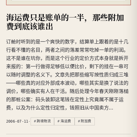
海运费只是账单的一半，那些附加
费到底该谁出
订舱时听到的是一个爽快的数字，结算单上跟着的是十几
行看不懂的名目，两者之间的落差常常吃掉一单的利润。
这不是谁在坑你，而是这个行业的定价方式本身就是拆开
来报的：第一行做得足够低以便比价，剩下的挂在一串可
以随时调整的名义下。文章先把那些缩写按性质归成三堆
——哪些真的对应外部成本波动，哪些其实是换了说法的
调价，哪些确实有人在干活。随后处理今年春天刚刚落槌
的那桩公案：码头装卸这笔钱在定性上究竟属不属于运
费，以及为什么定性归定性，钱照旧从中国卖方…
2006-07-11
·
跨境物流
海运费
附加费