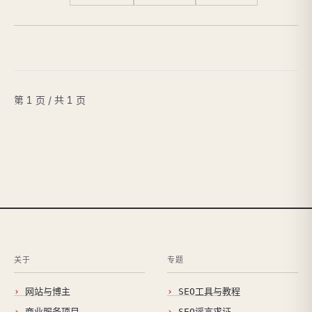
第 1 页 / 共 1 页
关于
专题
网站与博主
SEO工具与教程
商业服务项目
SEO谣言求证