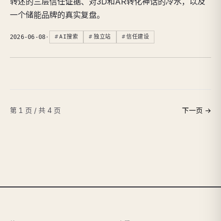
转述的三层信任证据、对3D和AR转化神话的冷水，以及
一个储能品牌的真实复盘。
2026-06-08
·
AI搜索
独立站
信任建设
第 1 页 / 共 4 页
下一页 →