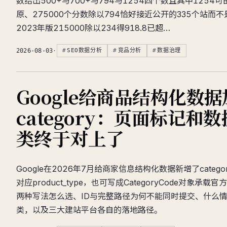
数给出500+与700+与794与1254四个数且其中1254可由
原、275000个分数除以794恰好接近公开的335个站而不
2023年版215000除以234得918.8已超…
2026-08-03
·
SEO数据分析
竞品分析
数据治理
Google给商品结构化数
category：页面标记和
类终于对上了
Google在2026年7月给商家信息结构化数据新增了cate
对应product_type，也可写成CategoryCode对象
两种写法怎么选、ID与完整路径为何不能同时提交、什么
类，以及三大建站平台各自的落地路径。