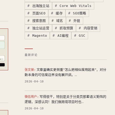
出海独立站
Core Web Vitals
页面SEO
缓存
SEO策略
搜索意图
域名
外链
独立站运营
抓取预算
内容营销
Magento
AI编程
GSC
最新评论
文章里确实更侧重"怎么把相似度用起来"，对分
张文保:
数本身的可信度边界没有展开讲。...
2026-04-10
写得很干，特别是关于分类页那套语义矩阵的
微信用户:
逻辑，深感认同！我们做跨境项目时也...
2026-04-10