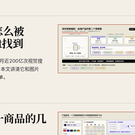
怎么被
st找到
每月近200亿次视觉搜
设备。本文讲清它和图片
单。
一商品的几