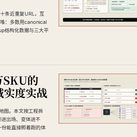
十条近重复URL，互
数用canonical
oup结构化数据与三大平
万SKU的
d诚实度实战
市地图。本文按工程拆
架进出场、变体进不
后给一份能直接照着跑的体