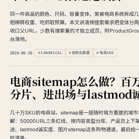
同一件商品的颜色、尺码、容量变体，常被电商系统拆成几
相稀释权重、吃抓取预算。本文讲清按搜索需求把变体分两堆：多
收口父URL，少数有搜索量的才独立成页，附ProductGr
台落地。
2026-06-26
·
CANONICAL
结构化数据
电商SEO
电商sitemap怎么做？百
分片、进出场与lastmo
几十万SKU的电商站，sitemap是一座随时塌方重建的城
解：50000URL三条红线、按内容类型分库、产品页上下
进、lastmod诚实度、图片sitemap这条购物通道，最
检清单。