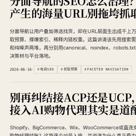
分面导航的SEO怎么治理
产生的海量URL别拖垮抓
分面导航让用户叠加筛选找货，却在URL层面生出成千上
取预算、撑爆索引、稀释内链权重。这篇讲清该先用搜索需
和纯噪声两堆，再分别用canonical、noindex、robots.
决策树与平台落地。
2026-06-16
·
电商SEO
抓取预算
FACETED NAVIGATION
别再纠结接ACP还是UCP
接入AI购物代理其实是道
Shopify、BigCommerce、Wix、WooCommerce
购物代理结账？这篇逐个对号入座，并说清为什么真正费力