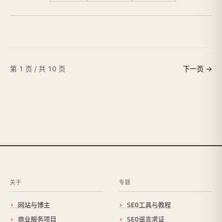
第 1 页 / 共 10 页
下一页 →
关于
专题
网站与博主
SEO工具与教程
商业服务项目
SEO谣言求证