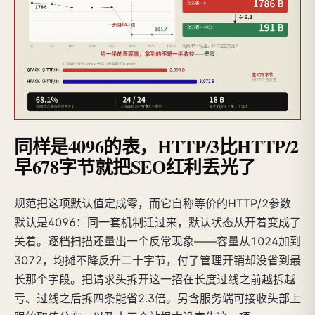
同样是4096的表，HTTP/3比HTTP/2
早678字节就把SEO红利丢光了
规范把这项默认值定成零，而它自称等价的HTTP/2参数
默认是4096：同一套机制迁过来，默认状态从开着变成了
关着。逐档扫描还量出一个反常现象——容量从1024加到
3072，均摊不降反升二十字节，付了管理开销却没省到最
长那个字段。把请求头拆开这一招在长度过线之前越拆越
亏、过线之后拆四条能省2.3倍。另含服务端可接收头部上