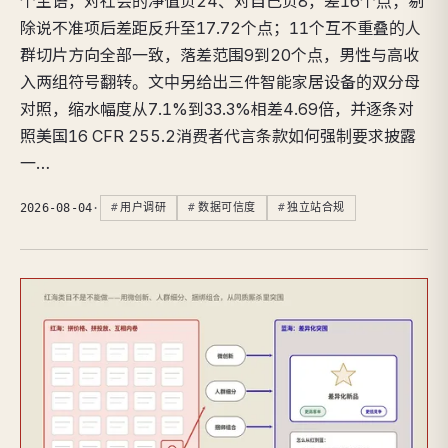
个主语，对社会的净值负24、对自己负8，差16个点；剔
除说不准项后差距反升至17.72个点；11个互不重叠的人
群切片方向全部一致，落差范围9到20个点，男性与高收
入两组符号翻转。文中另给出三件智能家居设备的双分母
对照，缩水幅度从7.1%到33.3%相差4.69倍，并逐条对
照美国16 CFR 255.2消费者代言条款如何强制要求披露
一…
2026-08-04
·
用户调研
数据可信度
独立站合规