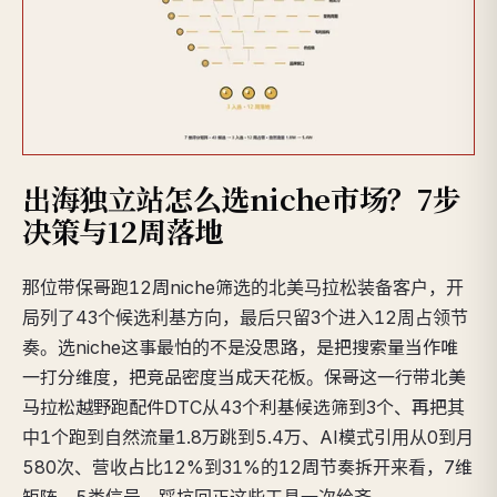
出海独立站怎么选niche市场？7步
决策与12周落地
那位带保哥跑12周niche筛选的北美马拉松装备客户，开
局列了43个候选利基方向，最后只留3个进入12周占领节
奏。选niche这事最怕的不是没思路，是把搜索量当作唯
一打分维度，把竞品密度当成天花板。保哥这一行带北美
马拉松越野跑配件DTC从43个利基候选筛到3个、再把其
中1个跑到自然流量1.8万跳到5.4万、AI模式引用从0到月
580次、营收占比12%到31%的12周节奏拆开来看，7维