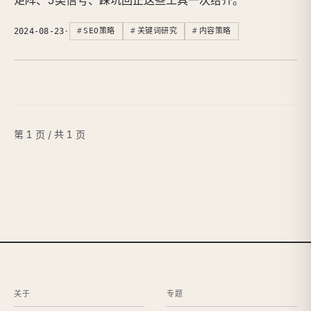
矩阵、5类信号、踩坑回正这些工具一次给齐。
2024-08-23
·
SEO策略
关键词研究
内容策略
第 1 页 / 共 1 页
关于
专题