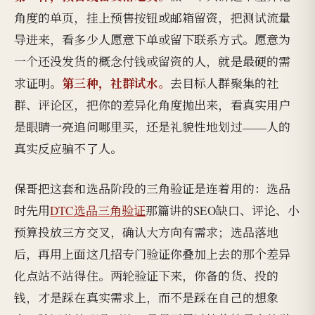
角度的单页，挂上预售按钮或邮箱留资，把测试流量
导进来，看多少人愿意下单或留下联系方式。愿意为
一个还没发货的概念付钱或留资的人，就是最硬的需
第三种，社群试水。
求证明。
去目标人群聚集的社
群、评论区，把你的差异化角度抛出来，看真实用户
是眼睛一亮追问哪里买，还是礼貌性地划过——人的
真实反应骗不了人。
保哥把这套和选品阶段的三角验证是连着用的：选品
时先用
DTC选品三角验证
那篇讲的SEO缺口、评论、小
预算投放三方交叉，确认大方向有需求；选品落地
后，再用上面这几招专门验证你叠加上去的那个差异
化点站不站得住。两轮验证下来，你备的货、投的
钱，才是踩在真实需求上，而不是踩在自己的想象