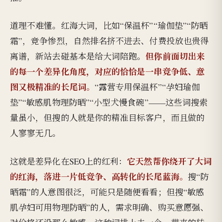
道理不难懂。红海大词，比如“保温杯”“瑜伽垫”“防晒
霜”，竞争惨烈，自然排名挤不进去、付费投放也贵得
但你前面切出来
离谱，新站去碰基本是给大词陪跑。
的每一个差异化角度，对应的恰恰是一串竞争低、意
图又极精准的长尾词。
“露营专用保温杯”“孕妇瑜伽
垫”“敏感肌物理防晒”“小型犬慢食碗”——这些词搜索
量虽小，但搜的人就是你的精准目标客户，而且做的
人寥寥无几。
它天然帮你绕开了大词
这就是差异化在SEO上的红利：
的红海，落进一片低竞争、高转化的长尾蓝海。
搜“防
晒霜”的人意图很泛，可能只是随便看看；但搜“敏感
肌孕妇可用物理防晒”的人，需求明确、购买意愿强、