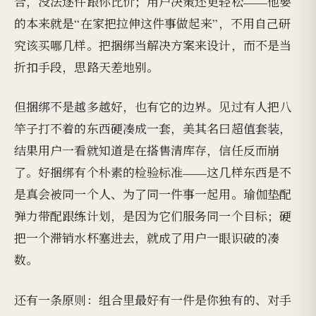
合，没法逐件跟你比价；用户决策还更轻松——他要
的本来就是“在家把拉伸这件事做起来”，不用自己研
究该买哪几样。把捆绑当解决方案来设计，而不是当
折扣手段，思路天差地别。
但捆绑不是越多越好，也有它的边界。见过有人把八
竿子打不着的东西硬凑成一套，美其名曰超值套装，
结果用户一看就知道是在搭售清库存，信任反而崩
了。好捆绑有个朴素的检验标准——这几样东西是不
是真会被同一个人、为了同一件事一起用。瑜伽垫配
弹力带配跟练计划，是因为它们服务同一个目标；硬
把一个滞销水杯塞进去，就成了用户一眼识破的凑
数。
还有一条原则：组合里最好有一件是你独有的、对手