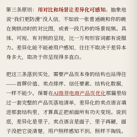
用对比和场景让差异化可感知。
第三条原则：
抽象地
说“我们更防滑”没人信，不如放一张普通碗和你的碗
在狗拱动时的对比图，或者一段几秒的场景视频。具
体、可视、有对照的呈现，比一万句形容词都有说服
力。差异化能不能被用户感知，往往不取决于差异本
身多大，取决于你呈现得多直白。
把这三条落到实处，需要产品页本身的结构也站得住
——首屏价值、卖点排序、信任要素、结构化数据，
一样不能少。保哥在
AI推荐电商产品页优化
那篇里给
过一套完整的产品页落地清单，差异化的卖点语言填
进那套结构里，才算真正把前面所有功夫变现。说到
底，差异化是里子，卖点语言是面子，里子再硬，面
子没把它说清楚，用户照样感知不到、照样不掏钱。