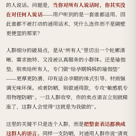
当你对所有人说话时，你其实没
的人说话。问题是，
在对任何人说话
——用户听到的是一套谁都适用、因
此谁都不被打动的通用话术，凭什么选你而不是隔壁
更便宜的那家？
人群细分的破局点，是从“所有人”里切出一个轮廓清
晰、需求独特、又没被认真服务的小群体。还是瑜伽
垫，别卖给所有人，专门做“给孕期妈妈的瑜伽垫”
——更厚更防滑、印有适合孕期的体式引导、材质强
调无味环保。或者防晒，别做通用款，专攻“敏感肌专
用物理防晒”。一旦人群收窄，你的卖点语言立刻就精
准了，这群人会觉得“这就是为我做的”。
把整套表达都换成
这里的关键不只是选个人群，而是
这群人的语言
。同样一支防晒，对通用人群你说“清爽