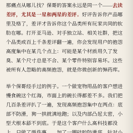
去读
那痛点从哪儿找？保哥的答案永远是同一个——
差评，尤其是一星和两星的差评。
好评告诉你产品哪
里及格了，差评才告诉你这个品类所有玩家共同的软
肋在哪。打开亚马逊、对手独立站、相关社群，把这
个品类成百上千条差评翻一遍，你会发现用户的抱怨
高度集中在某几个点上：可能是某个材质用久了发
臭、某个尺寸总是不合、某个零件特别容易坏。这些
被所有人忽略的高频抱怨，就是你微创新的弹药库。
举个保哥经手过的例子。一个做宠物用品的客户想进
慢食碗这个红海，市面上的碗长得都差不多。我们把
几百条差评扒了一遍，发现高频抱怨集中在两点：底
部不防滑，狗一拱就满地跑；以及内部凸起太密，小
型犬根本舔不到底。于是这个客户什么高科技都没
上，只做了两件事——加了一圈硅胶防滑底、针对小