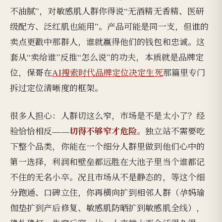
不油腻”，对敏感肌人群你得说“无酒精无香精、医研
级配方、泛红肌也能用”。产品可能是同一支，但谁的
卖点更戳中那群人，谁就赢得他们的钱包和忠诚。这
套从“卖给谁”反推“怎么说”的功夫，本质就是品牌定
位，保哥在
AI搜索时代品牌定位决定生死
那篇里专门
拆过定位清晰度的框架。
很多人担心：人群切这么窄，市场是不是太小了？经
切得不够窄才危险。
验恰恰相反——
独立站不需要吃
下整个品类，你能在一个细分人群里做到他们心中的
第一选择，利润和壁垒都远胜在大池子里当个谁都记
不住的无名小卒。况且市场从不是静态的，等这个细
分跑通、口碑立住，你再横向扩到相邻人群（孕妈瑜
伽垫扩到产后修复、敏感肌防晒扩到敏感肌全线），