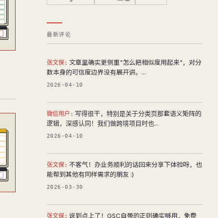
最新评论
文章里确实更侧重"怎么把相似度用起来"，对分
张文保:
数本身的可信度边界没有展开讲。...
2026-04-10
写得很干，特别是关于分类页那套语义矩阵的
微信用户:
逻辑，深感认同！我们做跨境项目时也...
2026-04-10
不客气！办业务顺利的话回来分享下体验呀，也
张文保:
能帮到其他有同样需求的朋友 :)
2026-03-30
说到点上了！GSC自带的正则确实够用，免费
张文保: