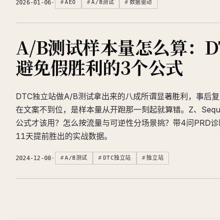
2026-01-06
·
AEO
A/B测试
数据驱动
A/B测试样本量怎么算：D
避免假胜利的3个公式
DTC独立站做A/B测试拿出来的八成所谓显著胜利，事后
在文案不到位，是样本量从开跑那一刻起就算错。Z、Sequenti
公式才该用？怎么按流量与可逆性分场景挑？带4问PRD
11天提前胜出的实战数据。
2024-12-08
·
A/B测试
DTC独立站
独立站