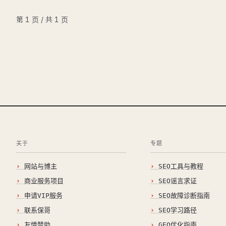
第 1 页 / 共 1 页
关于
专题
网站与博主
SEO工具与教程
商业服务项目
SEO谣言求证
申请VIP服务
SEO故障诊断指南
联系保哥
SEO学习路径
友情赞助
GEO优化指南