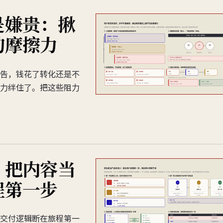
是嫌贵：揪
的摩擦力
告，钱花了转化还是不
力绊住了。把这些阻力
？把内容当
程第一步
交付逻辑断在旅程第一