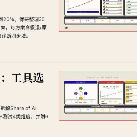
到20%。保哥整理30
方案，每方案含假设/原
与诊断四步法。
战：工具选
are of AI
/B测试4类维度，并附6
。