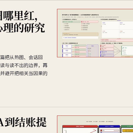
图哪里红，
心理的研究
篇把从热图、会话回
读与读不出的边界，再
并避开把相关当因果的
TA到结账提