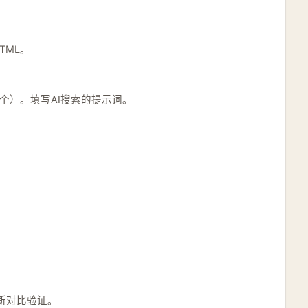
TML。
5个）。填写AI搜索的提示词。
新对比验证。