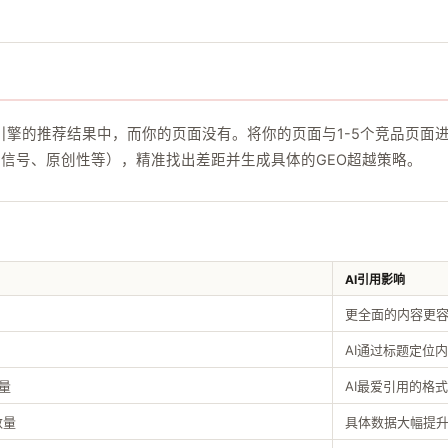
引擎的推荐结果中，而你的页面没有。将你的页面与1-5个竞品页面
经验信号、原创性等），精准找出差距并生成具体的GEO超越策略。
AI引用影响
更全面的内容更
AI通过标题定位
量
AI最爱引用的格式
数量
具体数据大幅提