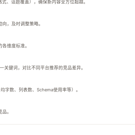
格式、话题覆盖），确保新内容全方位超越。
动向，及时调整策略。
的各维度标准。
rview搜索同一关键词，对比不同平台推荐的竞品差异。
均字数、列表数、Schema使用率等）。
竞品。