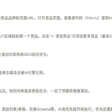
I推荐的竞品品牌和页面URL。打开竞品页面，查看源代码（Ctrl+U）复制H
竞品1"区域粘贴第一个竞品。点击"＋ 添加竞品"可添加更多竞品（最多
，生成对比矩阵和GEO综合评分。
高表示越适合被AI引擎引用。
标注。你的列单独背景色区分，一目了然哪些维度落后。
添加列表/表格、完善Schema等。从高优先级开始执行，优化后重