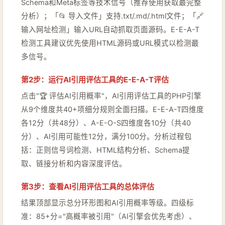
Schema和Meta标签等技术信号（推荐使用获取最完整
分析）；「📂 导入文件」支持.txt/.md/.html文件；「🔗
输入网址检测」输入URL自动抓取页面源码。E-E-A-T
检测工具建议优先使用HTML源码或URL模式以检测最
多信号。
第2步：运行AI引用评估工具的E-E-A-T评估
点击"🏆 评估AI引用概率"，AI引用评估工具的PHP引擎
从9个维度共40+项细分规则全面扫描。E-E-A-T四维度
各12分（共48分）、A-E-O-S四维度各10分（共40
分）、AI引用可能性12分，满分100分。分析过程包
括：正则信号词检测、HTML结构分析、Schema提
取、链接分析和内容深度评估。
第3步：查看AI引用评估工具的总体评估
结果顶部显示总分环形图和AI引用概率等级。四级标
准：85+分="高概率被引用"（AI引擎会优先考虑）、