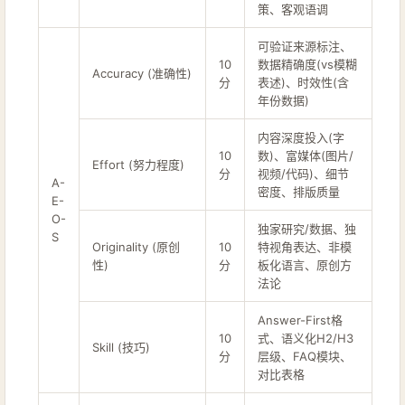
策、客观语调
可验证来源标注、
10
数据精确度(vs模糊
Accuracy (准确性)
分
表述)、时效性(含
年份数据)
内容深度投入(字
10
数)、富媒体(图片/
Effort (努力程度)
分
视频/代码)、细节
A-
密度、排版质量
E-
O-
独家研究/数据、独
S
Originality (原创
10
特视角表达、非模
性)
分
板化语言、原创方
法论
Answer-First格
10
式、语义化H2/H3
Skill (技巧)
分
层级、FAQ模块、
对比表格