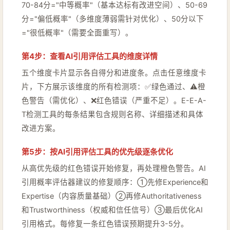
70-84分="中等概率"（基本达标有改进空间）、50-69
分="偏低概率"（多维度薄弱需针对优化）、50分以下
="很低概率"（需要全面重写）。
第4步：查看AI引用评估工具的维度详情
五个维度卡片显示各自得分和进度条。点击任意维度卡
片，下方展示该维度的所有检测项：✅绿色通过、⚠️橙
色警告（需优化）、❌红色错误（严重不足）。E-E-A-
T检测工具的每条结果包含规则名称、详细描述和具体
改进方案。
第5步：按AI引用评估工具的优先级逐条优化
从高优先级的红色错误开始修复，再处理橙色警告。AI
引用概率评估器建议的修复顺序：①先修Experience和
Expertise（内容质量基础）②再修Authoritativeness
和Trustworthiness（权威和信任信号）③最后优化AI
引用格式。每修复一条红色错误预期提升3-5分。