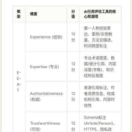
框
分
AI引用评估工具的核
维度
架
值
心检测项
第一人称经验表
12
达、案例/实例数
Experience (经验)
分
量、方法论描述、
时间跨度标注
专业术语密度、数
12
据/统计引用、内容
Expertise (专业)
分
深度(字数)、知识
E-
结构化程度
E-
A-
来源引用标注、作
T
Authoritativeness
12
者资质信息、权威
(权威)
分
机构引用、内容时
效性
Schema标注
Trustworthiness
12
(Article/Person)、
(可信)
分
HTTPS、隐私政