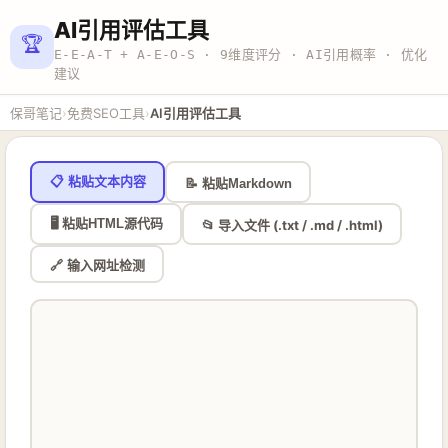
AI引用评估工具
🏆
E-E-A-T + A-E-O-S · 9维度评分 · AI引用概率 · 优化
建议
›
›
保哥笔记
免费SEO工具
AI引用评估工具
📋 粘贴文本内容
📝 粘贴Markdown
🖥️ 粘贴HTML源代码
📂 导入文件 (.txt / .md / .html)
🔗 输入网址检测