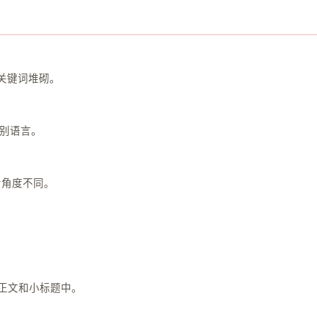
为关键词堆砌。
别语言。
者角度不同。
、正文和小标题中。