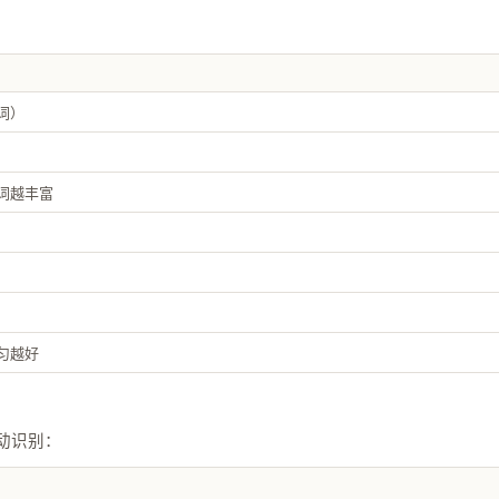
词）
词越丰富
匀越好
动识别：