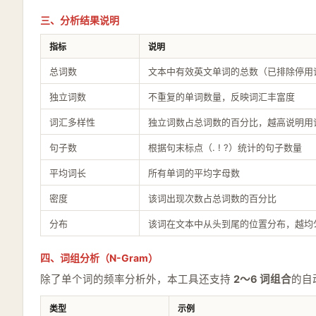
三、分析结果说明
指标
说明
总词数
文本中有效英文单词的总数（已排除停用
独立词数
不重复的单词数量，反映词汇丰富度
词汇多样性
独立词数占总词数的百分比，越高说明用
句子数
根据句末标点（. ! ?）统计的句子数量
平均词长
所有单词的平均字母数
密度
该词出现次数占总词数的百分比
分布
该词在文本中从头到尾的位置分布，越均
四、词组分析（N-Gram）
除了单个词的频率分析外，本工具还支持
2～6 词组合
的自
类型
示例