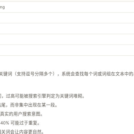
ing
的关键词（支持逗号分隔多个），系统会查找每个词或词组在文本中
间，过高可能被搜索引擎判定为关键词堆砌。
结尾，而非集中出现在某一段。
是真实的用户搜索意图。
40% 可能过于重复。
相关词会让内容更自然。