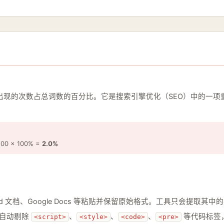
词在文本中出现的次数占总词数的百分比。它是搜索引擎优化（SEO）中
0 × 100% =
2.0%
 文档、Google Docs 等粘贴并保留原始格式。工具只会提取其
会自动剔除
、
、
、
等代码标签
<script>
<style>
<code>
<pre>