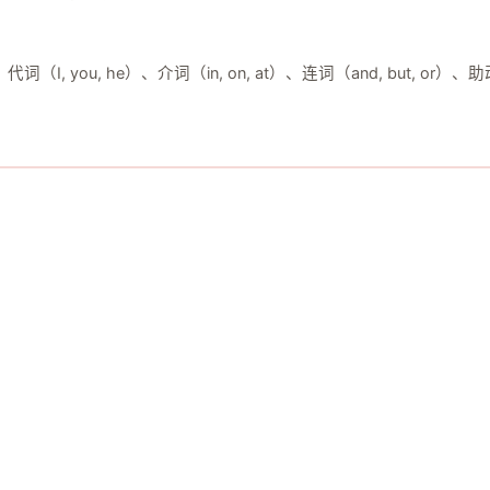
I, you, he）、介词（in, on, at）、连词（and, but, or
。