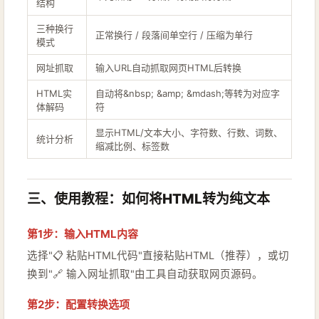
结构
三种换行
正常换行 / 段落间单空行 / 压缩为单行
模式
网址抓取
输入URL自动抓取网页HTML后转换
HTML实
自动将&nbsp; &amp; &mdash;等转为对应字
体解码
符
显示HTML/文本大小、字符数、行数、词数、
统计分析
缩减比例、标签数
三、使用教程：如何将HTML转为纯文本
第1步：输入HTML内容
选择"📋 粘贴HTML代码"直接粘贴HTML（推荐），或切
换到"🔗 输入网址抓取"由工具自动获取网页源码。
第2步：配置转换选项