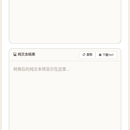
💻 纯文本结果
📋 复制
💾 下载TXT