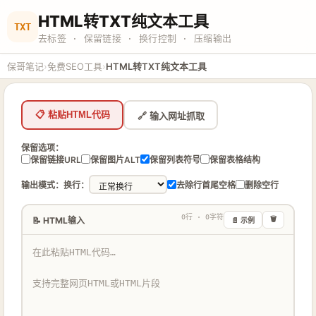
HTML转TXT纯文本工具
TXT
去标签 · 保留链接 · 换行控制 · 压缩输出
›
›
保哥笔记
免费SEO工具
HTML转TXT纯文本工具
📋 粘贴HTML代码
🔗 输入网址抓取
保留选项：
保留链接URL
保留图片ALT
保留列表符号
保留表格结构
输出模式：
换行：
去除行首尾空格
删除空行
0行 · 0字符
📝 HTML输入
🗑️
📄 示例