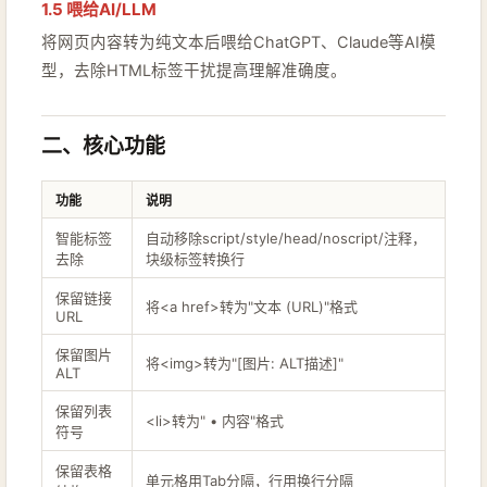
1.5 喂给AI/LLM
将网页内容转为纯文本后喂给ChatGPT、Claude等AI模
型，去除HTML标签干扰提高理解准确度。
二、核心功能
功能
说明
智能标签
自动移除script/style/head/noscript/注释，
去除
块级标签转换行
保留链接
将<a href>转为"文本 (URL)"格式
URL
保留图片
将<img>转为"[图片: ALT描述]"
ALT
保留列表
<li>转为" • 内容"格式
符号
保留表格
单元格用Tab分隔，行用换行分隔