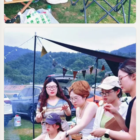
2025-05-19
#河源
#露营
#烧烤