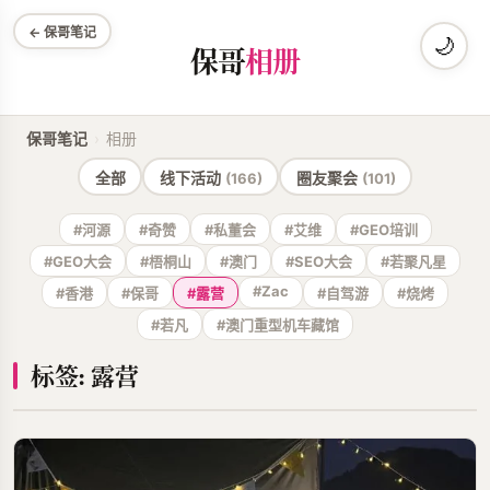
← 保哥笔记
🌙
保哥
相册
保哥笔记
›
相册
全部
线下活动
圈友聚会
(166)
(101)
#河源
#奇赞
#私董会
#艾维
#GEO培训
#GEO大会
#梧桐山
#澳门
#SEO大会
#若聚凡星
#Zac
#香港
#保哥
#露营
#自驾游
#烧烤
#若凡
#澳门重型机车藏馆
标签: 露营