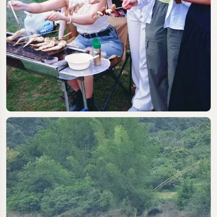
2025-05-19
#河源
#露营
#烧烤