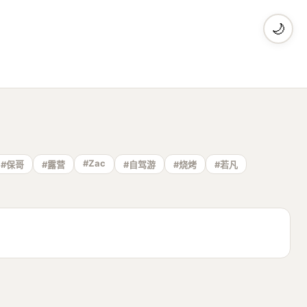
🌙
#Zac
#保哥
#露营
#自驾游
#烧烤
#若凡