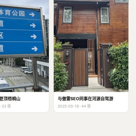
登顶梧桐山
与傲雷SEO同事在河源自驾游
· 23 张
2025-05-19 · 44 张