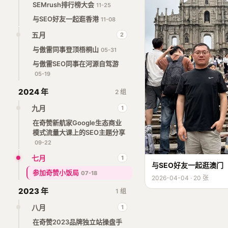
SEMrush排行榜大会
11-25
与SEO好友一起逛香港
11-08
五月
2
与傲雷同事登顶梧桐山
05-31
与傲雷SEO同事在河源自驾游
05-19
2024 年
2 组
九月
1
在奇赞新航家Google生态商业
模式流量大课上的SEO主题分享
09-22
七月
1
与SEO好友一起逛澳门
参加奇赞小饭局
07-18
2026-04-04 · 20 张
2023 年
1 组
八月
1
在奇赞2023品牌独立站操盘手