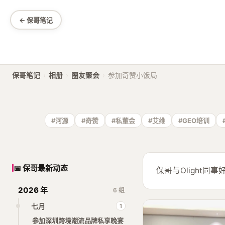
← 保哥笔记
保哥笔记
›
相册
›
圈友聚会
›
参加奇赞小饭局
#河源
#奇赞
#私董会
#艾维
#GEO培训
📅 保哥最新动态
保哥与Olight
2026 年
6 组
七月
1
参加深圳跨境潮流品牌私享晚宴