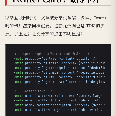
移动互联网时代，文章被分享到微信、微博、Twitter
时的卡片渲染同样重要。这套元数据也是 TDK 的扩
展，加上之后社交分享的点击率明显提升：
<!-- Open Graph （微信、Facebook 都读） -->
<
meta
property
=
'og:type'
content
=
'article'
 />
<
meta
property
=
'og:title'
content
=
'{dede:field.title/}'
<
meta
property
=
'og:description'
content
=
'{dede:field.de
<
meta
property
=
'og:image'
content
=
'{dede:field.litpic/}
<
meta
property
=
'og:url'
content
=
'{dede:field.arcurl/}'
 
<
meta
property
=
'og:site_name'
content
=
'{dede:global.cfg
<!-- Twitter Card -->
<
meta
name
=
'twitter:card'
content
=
'summary_large_image'
<
meta
name
=
'twitter:title'
content
=
'{dede:field.title/}
<
meta
name
=
'twitter:description'
content
=
'{dede:field.d
<
meta
name
=
'twitter:image'
content
=
'{dede:field.litpic/