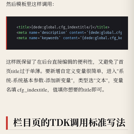
然后模板里这样调用：
<
title
>
{dede:global.cfg_indextitle/}
</
title
>
<
meta
name
=
'description'
content
=
'{dede:global.cfg_desc
<
meta
name
=
'keywords'
content
=
'{dede:global.cfg_keyword
这样既保留了在后台直接编辑的便利性，又避免了首
页title过于单薄。要新增自定义变量很简单，进入"系
统-系统基本参数-添加新变量"，类型选"文本"，变量
名填 cfg_indextitle，值填你想要的title即可。
栏目页的TDK调用标准写法