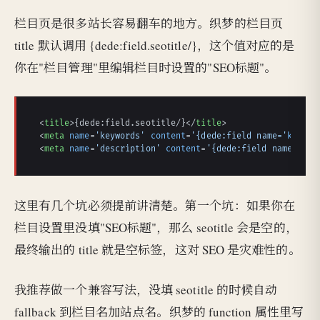
栏目页是很多站长容易翻车的地方。织梦的栏目页
title 默认调用 {dede:field.seotitle/}，这个值对应的是
你在"栏目管理"里编辑栏目时设置的"SEO标题"。
<
title
>
{dede:field.seotitle/}
</
title
>
<
meta
name
=
'keywords'
content
=
'{dede:field name='
keywor
<
meta
name
=
'description'
content
=
'{dede:field name='
des
这里有几个坑必须提前讲清楚。第一个坑：如果你在
栏目设置里没填"SEO标题"，那么 seotitle 会是空的，
最终输出的 title 就是空标签，这对 SEO 是灾难性的。
我推荐做一个兼容写法，没填 seotitle 的时候自动
fallback 到栏目名加站点名。织梦的 function 属性里写