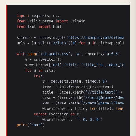
import
from
 urllib.parse 
import
from
 lxml 
import
 html

sitemap = requests.get(
'https://example.com/sitemap.xml
urls = [u.split(
'</loc>'
)[
0
] 
for
 u 
in
 sitemap.split(
'<l
with
open
(
'tdk_audit.csv'
, 
'w'
, encoding=
'utf-8'
, newli
    w = csv.writer(f)

    w.writerow([
'url'
,
'title'
,
'title_len'
,
'desc_len'
,
'k
for
 u 
in
 urls:

try
:

            r = requests.get(u, timeout=
8
)

            tree = html.fromstring(r.content)

            title = (tree.xpath(
'//title/text()'
) 
or
 [
'
            desc = (tree.xpath(
'//meta[@name=\"descript
            kws = (tree.xpath(
'//meta[@name=\"keywords\
            w.writerow([u, title, 
len
(title), 
len
(desc)
except
 Exception 
as
 e:

            w.writerow([u, 
''
, 
0
, 
0
, 
0
print
(
'done'
)