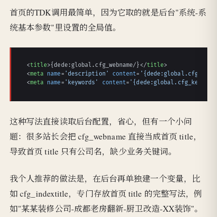
首页的TDK调用最简单，因为它取的就是后台"系统-系
统基本参数"里设置的全局值。
<
title
>
{dede:global.cfg_webname/}
</
title
>
<
meta
name
=
'description'
content
=
'{dede:global.cfg_desc
<
meta
name
=
'keywords'
content
=
'{dede:global.cfg_keyword
这种写法直接读取后台配置，省心，但有一个小问
题：很多站长会把 cfg_webname 直接当成首页 title，
导致首页 title 只有公司名，缺少业务关键词。
我个人推荐的做法是，在后台再单独建一个变量，比
如 cfg_indextitle，专门存放首页 title 的完整写法，例
如"某某装修公司-成都老房翻新-厨卫改造-XX装饰"。