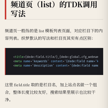
频道页（list）的TDK调用
写法
频道页一般指的是 list 模板列表页面，对应栏目下的内
容列表。织梦默认的写法和栏目页其实有点区别：
<
title
>
{dede:field.title/}_{dede:global.cfg_webname/}
</
<
meta
name
=
'keywords'
content
=
'{dede:field name='
keywor
<
meta
name
=
'description'
content
=
'{dede:field name='
des
这里 field.title 取的是栏目名，加上站点名做一个组
合，整体长度比较友好，搜索结果里展示也比较干
净。