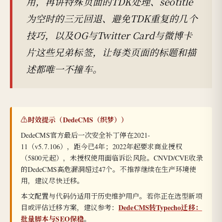
用，再讲特殊页面的TDK处理、seotitle
为空时的三元回退、避免TDK重复的几个
技巧，以及OG与Twitter Card与微博卡
片这些兄弟标签，让每类页面的标题和描
述都唯一不撞车。
⚠️时效提示（DedeCMS（织梦））
DedeCMS官方最后一次安全补丁停在2021-
11（v5.7.106），距今已4年；2022年起要求商业授权
（5800元起），未授权使用面临诉讼风险。CNVD/CVE收录
的DedeCMS高危漏洞超过47个。不推荐继续在生产环境使
用，建议尽快迁移。
本文配置与代码仍适用于历史维护用户。若你正在选型新项
DedeCMS转Typecho迁移：
目或评估迁移方案，建议参考：
批量脚本与SEO保稳
。