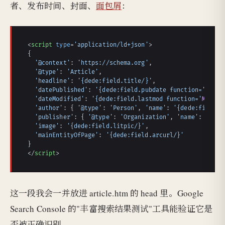
者、发布时间、封面、
面包屑
：
<
script
type
=
'application/ld+json'
>
{

'@context'
: 
'https://schema.org'
,

'@type'
: 
'Article'
,

'headline'
: 
'{dede:field.title/}'
,

'datePublished'
: 
'{dede:field.pubdate function='
MyDat
'dateModified'
: 
'{dede:field.lastmod function='
MyDate
'author'
: { 
'@type'
: 
'Person'
, 
'name'
: 
'{dede:field.w
'publisher'
: { 
'@type'
: 
'Organization'
, 
'name'
: 
'{ded
'image'
: 
'{dede:field.litpic/}'
,

'mainEntityOfPage'
: 
'{dede:field.arcurl/}'
</
script
>
这一段我会一并放进 article.htm 的 head 里。Google
Search Console 的"丰富搜索结果测试"工具能验证它是
否被正确识别。