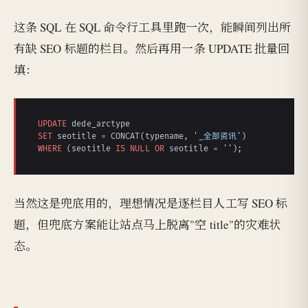
这条 SQL 在 SQL 命令行工具里跑一次，能瞬间列出所
有缺 SEO 标题的栏目。然后再用一条 UPDATE 批量回
填：
UPDATE
SET
 seotitle 
=
 CONCAT(typename, 
'_全部资讯'
WHERE
 (seotitle 
IS
NULL
OR
 seotitle 
=
''
);
当然这是兜底用的，理想情况是逐栏目人工写 SEO 标
题，但兜底方案能让站点马上脱离"空 title"的灾难状
态。