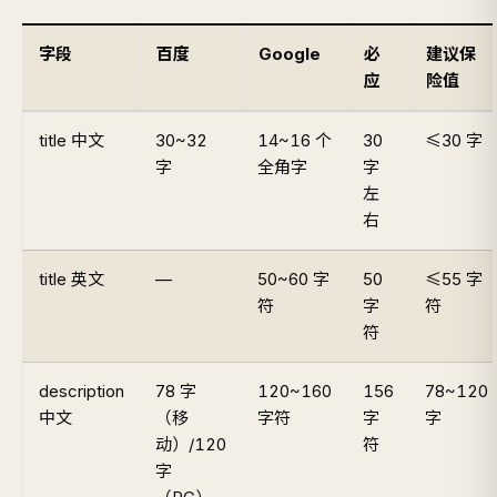
字段
百度
Google
必
建议保
应
险值
title 中文
30~32
14~16 个
30
≤30 字
字
全角字
字
左
右
title 英文
—
50~60 字
50
≤55 字
符
字
符
符
description
78 字
120~160
156
78~120
中文
（移
字符
字
字
动）/120
符
字