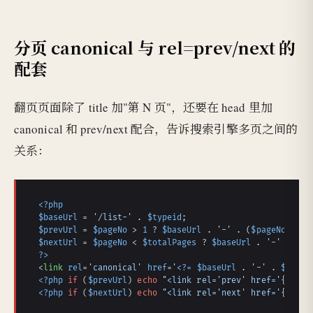
分页 canonical 与 rel=prev/next 的
配套
翻页页面除了 title 加"第 N 页"，还要在 head 里加
canonical 和 prev/next 配合，告诉搜索引擎多页之间的
关系：
<?php
$baseUrl
 = 
'/list-'
 . 
$typeid
$prevUrl
 = 
$pageNo
 > 
1
 ? 
$baseUrl
 . 
'-'
 . (
$pageNo
 - 
1
)
$nextUrl
 = 
$pageNo
 < 
$totalPages
 ? 
$baseUrl
 . 
'-'
 . (
$p
?>
<
link
rel
=
'canonical'
href
=
'
<?=
$baseUrl
 . 
'-'
 . 
$pageN
<?php
if
 (
$prevUrl
) 
echo
"<link rel='prev' href='
{$prev
<?php
if
 (
$nextUrl
) 
echo
"<link rel='next' href='
{$next