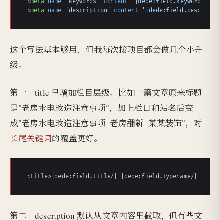
<
meta
name
=
'keywords'
content
=
'{dede:field.keywords/}'
 
<
meta
name
=
'description'
content
=
'{dede:field.descripti
这个写法基本够用，但我每次接项目都会做几个小升
级。
第一，title 里增加栏目层级。比如一篇文章原来标题
是"老房水电改造注意事项"，加上栏目和站名后变
成"老房水电改造注意事项_老房翻新_某某装饰"，对
长尾关键词
的覆盖更好。
<title>{dede:field.title/}_{dede:field.typename/}_{dede
第二，description 默认从文章内容里截取，但有些文