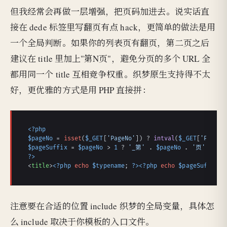
但我经常会再做一层增强，把页码加进去。说实话直
接在 dede 标签里写翻页有点 hack，更简单的做法是用
一个全局判断。如果你的列表页有翻页，第二页之后
建议在 title 里加上"第N页"，避免分页的多个 URL 全
都用同一个 title 互相竞争权重。织梦原生支持得不太
好，更优雅的方式是用 PHP 直接拼：
<?php
$pageNo
 = 
isset
(
$_GET
[
'PageNo'
]) ? 
intval
(
$_GET
[
'PageNo
$pageSuffix
 = 
$pageNo
 > 
1
 ? 
'_第'
 . 
$pageNo
 . 
'页'
 : 
''
?>
<
title
>
<?php
echo
$typename
; 
?>
<?php
echo
$pageSuffix
; 
注意要在合适的位置 include 织梦的全局变量，具体怎
么 include 取决于你模板的入口文件。