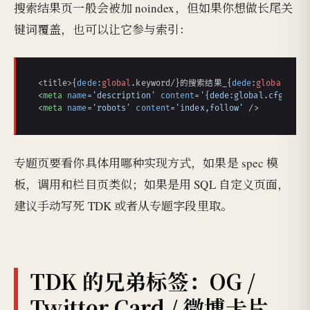
搜索结果页一般会被加 noindex，但如果你想做长尾关
键词覆盖，也可以让它参与索引：
<title>{
dede
:
global
.
keyword
/}的搜索结果_{
dede
:
global
.
cfg
<
meta
name
=
'description'
content
=
'{dede:global.cfg_
<
meta
name
=
'robots'
content
=
'index,follow'
 />
专题页要看你具体用哪种实现方式，如果是 spec 模
板，调用和栏目页类似；如果是用 SQL 自定义页面，
建议手动写死 TDK 或者从专题字段里取。
TDK 的兄弟标签：OG /
Twitter Card / 微博卡片