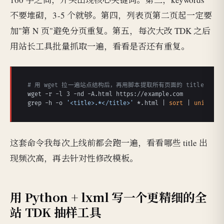
不要堆砌，3-5 个就够。第四，列表页第二页起一定要
加"第 N 页"避免分页重复。第五，每次大改 TDK 之后
用站长工具批量抓取一遍，看看是否还有重复。
# 用 wget 拉一遍站点结构后，再用脚本提取所有页面的 title
wget -r -l 3 -nd -A.html https://example.com

grep -h -o 
'<title>.*</title>'
 *.html | 
sort
 | 
uniq
 -c 
这套命令我每次上线前都会跑一遍，看看哪些 title 出
现频次高，再去针对性修改模板。
用 Python + lxml 写一个更精细的全
站 TDK 抽样工具