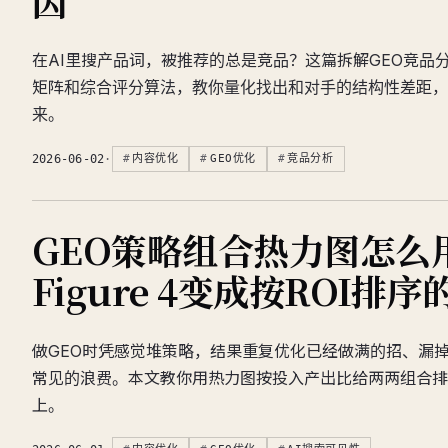
因
在AI里搜产品词，被推荐的总是竞品？这篇拆解GEO竞品
矩阵和综合评分算法，教你量化找出和对手的结构性差距，
来。
2026-06-02
·
内容优化
GEO优化
竞品分析
GEO策略组合热力图怎么
Figure 4变成按ROI排
做GEO时凭感觉堆策略，结果重复优化已经做满的招、漏
常见的浪费。本文教你用热力图按投入产出比给两两组合排
上。