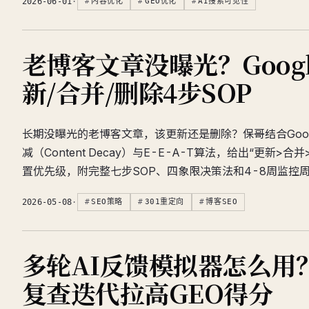
2026-06-01
·
内容优化
GEO优化
AI搜索可见性
老博客文章没曝光？Googl
新/合并/删除4步SOP
长期没曝光的老博客文章，该更新还是删除？保哥结合Googl
减（Content Decay）与E-E-A-T算法，给出“更新>
置优先级，附完整七步SOP、四象限决策法和4-8周监控
2026-05-08
·
SEO策略
301重定向
博客SEO
多轮AI反馈模拟器怎么用
复查迭代拉高GEO得分