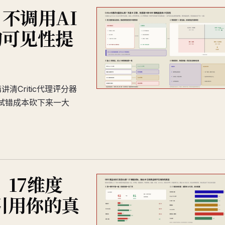
？不调用AI
的可见性提
清Critic代理评分器
试错成本砍下来一大
17维度
引用你的真