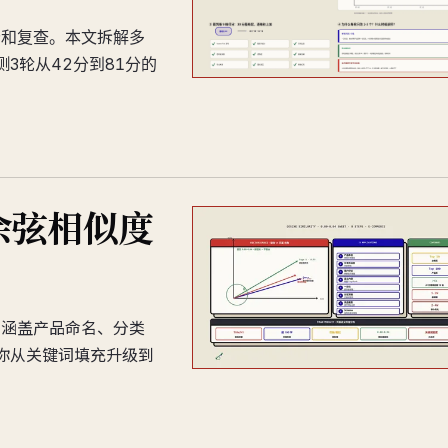
分和复查。本文拆解多
3轮从42分到81分的
余弦相似度
，涵盖产品命名、分类
你从关键词填充升级到