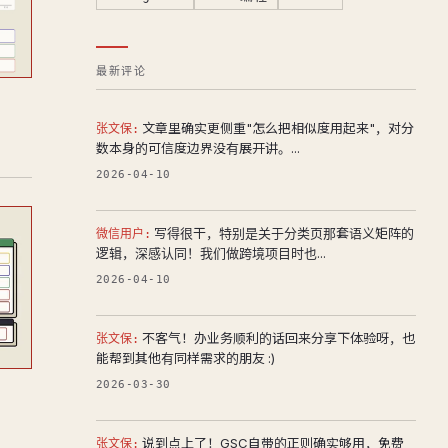
最新评论
文章里确实更侧重"怎么把相似度用起来"，对分
张文保:
数本身的可信度边界没有展开讲。...
2026-04-10
写得很干，特别是关于分类页那套语义矩阵的
微信用户:
逻辑，深感认同！我们做跨境项目时也...
2026-04-10
不客气！办业务顺利的话回来分享下体验呀，也
张文保:
能帮到其他有同样需求的朋友 :)
2026-03-30
说到点上了！GSC自带的正则确实够用，免费
张文保: