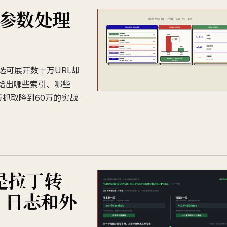
类参数处理
选可展开数十万URL却
给出哪些索引、哪些
40万抓取降到60万的实战
是拉丁转
，日志和外