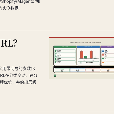
opify/Magento/独
的实测数据。
RL？
，淘宝用带问号的参数化
URL在分类变动、跨分
工程优势，并给出层级