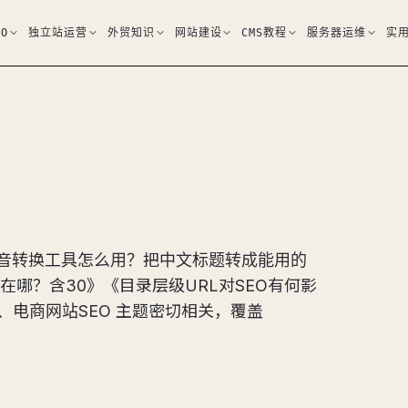
EO
独立站运营
外贸知识
网站建设
CMS教程
服务器运维
实
《拼音转换工具怎么用？把中文标题转成能用的
差在哪？含30》《目录层级URL对SEO有何影
化、电商网站SEO 主题密切相关，覆盖