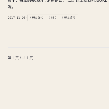
影响、每维的硬规则与常见错误，以及“已上线就别动URL
况。
2017-11-08
·
URL优化
SEO
URL结构
第 1 页 / 共 1 页