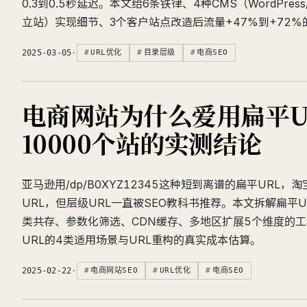
0.3到0.5秒延迟。本文给6条铁律、4种CMS（WordPress/Sh
立站）实现细节、3个客户站点改造后流量+47%到+72%
2025-03-05
·
URL优化
目录层级
电商SEO
电商网站为什么爱用扁平U
10000个站的实测结论
亚马逊用/dp/B0XYZ12345这种短到离谱的扁平URL
URL，但层级URL一直被SEO教科书推荐。本文拆解扁平
类共存、参数化筛选、CDN缓存、多地区扩展5个维度的
URL的4类适用场景与URL重构的真实成本估算。
2025-02-22
·
电商网站SEO
URL优化
电商SEO