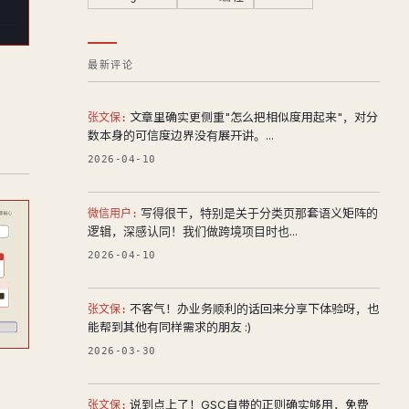
最新评论
文章里确实更侧重"怎么把相似度用起来"，对分
张文保:
数本身的可信度边界没有展开讲。...
2026-04-10
写得很干，特别是关于分类页那套语义矩阵的
微信用户:
逻辑，深感认同！我们做跨境项目时也...
2026-04-10
不客气！办业务顺利的话回来分享下体验呀，也
张文保:
能帮到其他有同样需求的朋友 :)
2026-03-30
说到点上了！GSC自带的正则确实够用，免费
张文保: