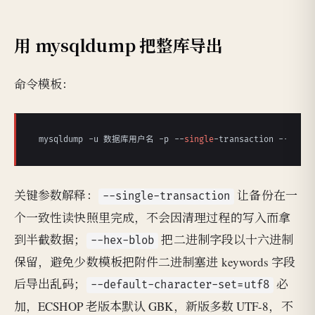
用 mysqldump 把整库导出
命令模板：
mysqldump -u 数据库用户名 -p --
single
-transaction --hex-b
关键参数解释：
让备份在一
--single-transaction
个一致性读快照里完成，不会因清理过程的写入而拿
到半截数据；
把二进制字段以十六进制
--hex-blob
保留，避免少数模板把附件二进制塞进 keywords 字段
后导出乱码；
必
--default-character-set=utf8
加，ECSHOP 老版本默认 GBK，新版多数 UTF-8，不