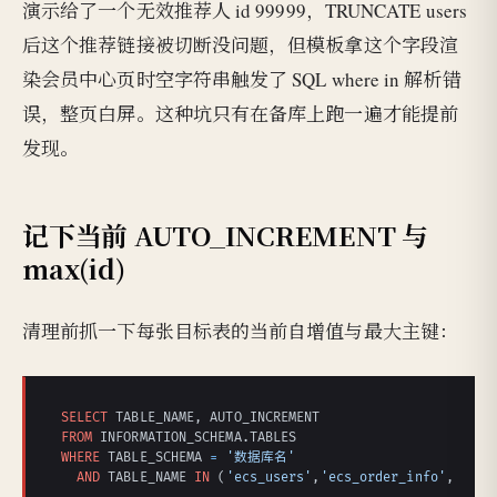
演示给了一个无效推荐人 id 99999，TRUNCATE users
后这个推荐链接被切断没问题，但模板拿这个字段渲
染会员中心页时空字符串触发了 SQL where in 解析错
误，整页白屏。这种坑只有在备库上跑一遍才能提前
发现。
记下当前 AUTO_INCREMENT 与
max(id)
清理前抓一下每张目标表的当前自增值与最大主键：
SELECT
FROM
WHERE
 TABLE_SCHEMA 
=
'数据库名'
AND
 TABLE_NAME 
IN
 (
'ecs_users'
,
'ecs_order_info'
,
'ecs_