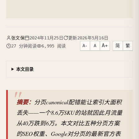
张文保
2024年11月25日
更新
2026年5月16日
A+
A-
A
简
繁
27 分钟阅读
6,995 阅读
本文目录
摘要：
分页canonical配错能让索引大面积
丢失——一个8.6万SKU的站就因此月流量
从40万跌到6万。本文对比五种分页方案
的SEO权重、Google对分页的最新官方表