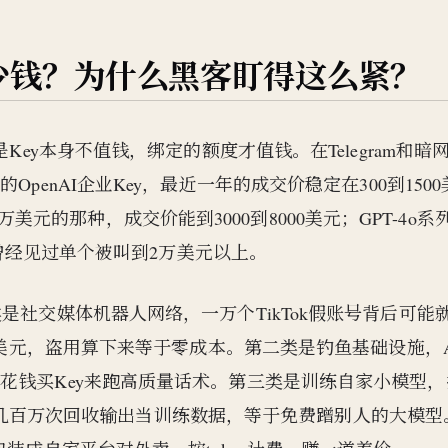
卖多少钱？为什么黑客盯得这么紧？
Key本身不值钱，绑定的额度才值钱。在Telegram和暗
penAI企业Key，最近一年的成交价稳定在300到1500
限额上万美元的那种，成交价能到3000到8000美元；GPT-4o系
高，曾经见过单个被叫到2万美元以上。
是社交媒体机器人网络，一万个TikTok假账号背后可能
02美元，盗用算下来等于零成本。第二类是钓鱼基础设施，A
花钱买Key来跑高质量话术。第三类是训练自家小模型，
型API几百万次回收输出当训练数据，等于免费蹭别人的大模型