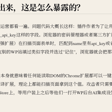
出来，这是怎么暴露的？
立站运营都看一遍。问题代码大概长这样：插件作者为了让
me=openai_api_key这样的字段。浏览器的密码管理器或者第三方
些剪贴板增强扩展）在扫描页面表单时，匹配到name里有api_key或
在别的WP站填过类似字段并选过"记住"，浏览器就会把那
text本身就意味着任何能读取DOM的Chrome扩展都可以一
展、翻译扩展，理论上都能扫描页面拿到这个值。攻击者只需
Web Store上，等用户装上之后等他们一打开WP后台AI集成设