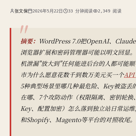
张文保
2026年5月22日
33 分钟阅读
2,349 阅读
摘要：
WordPress 7.0把OpenAI、C
浏览器扩展和密码管理器可能以明文回显。
机泄漏"放大到"任何能进后台的人都可能顺手
市为什么愿意花数千到数万美元买一个
API
5种典型场景里哪几种最危险、Key被盗
在哪、7个攻防动作（权限隔离、密钥轮换
Key、配置加密）怎么落到独立站日常运维
和Shopify、Magento等平台的对照收尾。