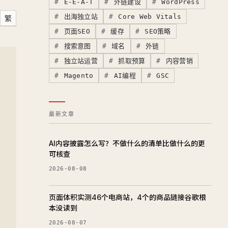
E-E-A-T
外链建设
WordPress
出海独立站
Core Web Vitals
繁
页面SEO
缓存
SEO策略
搜索意图
域名
外链
独立站运营
抓取预算
内容营销
，
Magento
AI编程
GSC
最新文章
AI内容披露怎么写？不做什么的清单比做什么的更
可核查
2026-08-08
页面体积实测46个电商站，4个的商品链接谷歌根
本没读到
2026-08-07