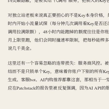
四类最隐蔽，是被卖给"代调用"服务，把别人的Key
对独立站老板来说真正要担心的不是Key本身价格，
时内开始小流量试探（每分钟几次调用看Key是否还
调用拉满限额），48小时内能跑掉的额度往往是你
月上限里跑，他们会同时撞速率限制，把每秒能榨多
说几千美金。
这里还有一个容易忽略的连带损失：服务商风控。被检测到异
结而不是只锁单个Key，意味着你账户下别的所有K
生成、客服bot、AI内购推荐都靠这套，那相当于
应在Patchstack的报告里被反复强调，因为AI A