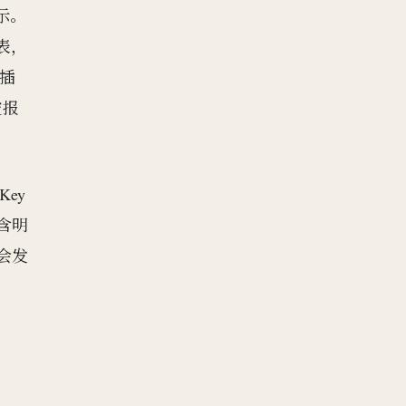
示。
表，
插
被报
。
ey
包含明
概会发