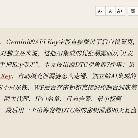
A+
A-
A
简
laude、Gemini的API Key字段直接做进了后台设置页
对独立站来说，这把AI集成的凭据暴露面从"开发
把Key带走"。本文按出海DTC视角拆7件事：黑
 Key
、自动填充泄漏链怎么走通、独立站AI集成的
丢的不只是钱、WP后台存密钥和直接调控制台到底差
、网关代理、IP白名单、日志告警、最小权限
，最后用一个出海宠物DTC站的密钥泄漏90天复盘