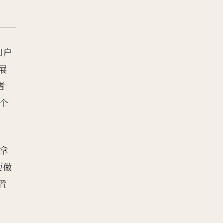
用户
扩展
者
个
键拿
要做
置