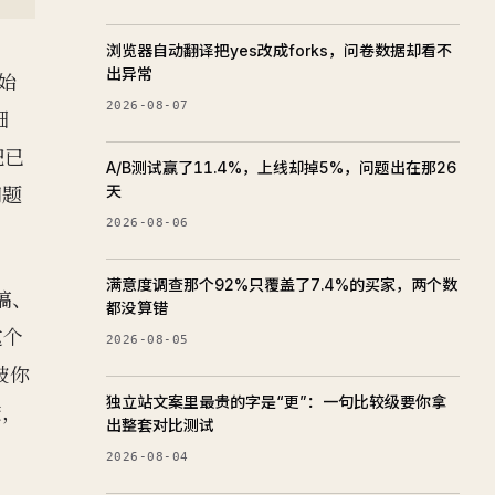
浏览器自动翻译把yes改成forks，问卷数据却看不
出异常
创始
2026-08-07
细
把已
A/B测试赢了11.4%，上线却掉5%，问题出在那26
问题
天
2026-08-06
满意度调查那个92%只覆盖了7.4%的买家，两个数
草稿、
都没算错
这个
2026-08-05
被你
独立站文案里最贵的字是“更”：一句比较级要你拿
透，
出整套对比测试
2026-08-04