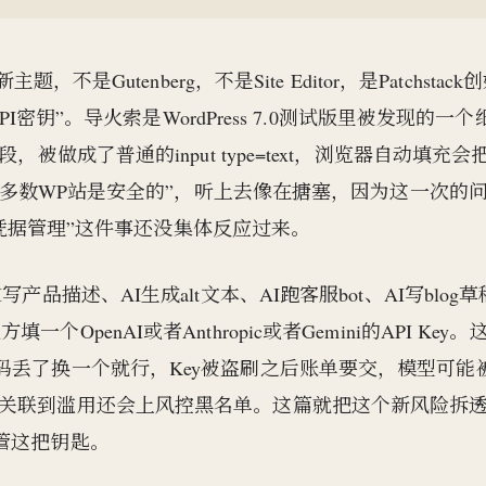
，不是Gutenberg，不是Site Editor，是Patchstack
API密钥”。导火索是WordPress 7.0测试版里被发现的一个
，被做成了普通的input type=text，浏览器自动填充会
“绝大多数WP站是安全的”，听上去像在搪塞，因为这一次的
代的凭据管理”这件事还没集体反应过来。
品描述、AI生成alt文本、AI跑客服bot、AI写blog
enAI或者Anthropic或者Gemini的API Key。
码丢了换一个就行，Key被盗刷之后账单要交，模型可能
被关联到滥用还会上风控黑名单。这篇就把这个新风险拆
管这把钥匙。