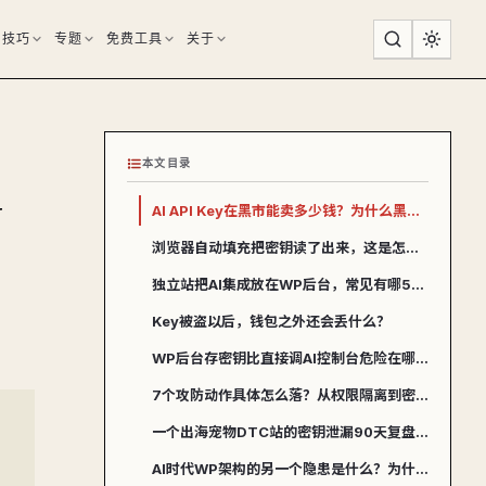
用技巧
专题
免费工具
关于
本文目录
y
AI API Key在黑市能卖多少钱？为什么黑客盯得这么紧？
浏览器自动填充把密钥读了出来，这是怎么暴露的？
独立站把AI集成放在WP后台，常见有哪5种典型场景？
Key被盗以后，钱包之外还会丢什么？
WP后台存密钥比直接调AI控制台危险在哪？
7个攻防动作具体怎么落？从权限隔离到密钥轮换排个优先级
一个出海宠物DTC站的密钥泄漏90天复盘是怎么发生的？
AI时代WP架构的另一个隐患是什么？为什么插件供应链最危险？