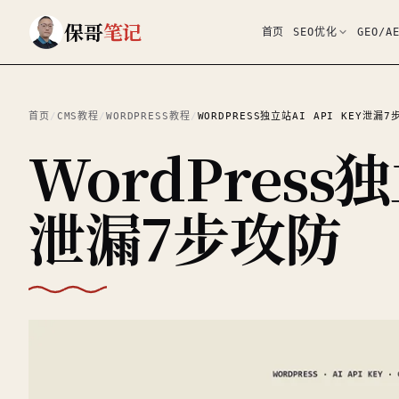
跳到主要内容
保哥
笔记
首页
SEO优化
GEO/A
首页
/
CMS教程
/
WORDPRESS教程
/
WORDPRESS独立站AI API KEY泄漏7
WordPress独
泄漏7步攻防