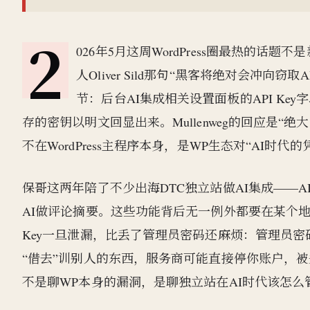
2
026年5月这周WordPress圈最热的话题不是新主题
人Oliver Sild那句“黑客将绝对会冲向窃取
节：后台AI集成相关设置面板的API Key字段
存的密钥以明文回显出来。Mullenweg的回应是
不在WordPress主程序本身，是WP生态对“AI时
保哥这两年陪了不少出海DTC独立站做AI集成——AI写产
AI做评论摘要。这些功能背后无一例外都要在某个地方填一个Op
Key一旦泄漏，比丢了管理员密码还麻烦：管理员密
“借去”训别人的东西，服务商可能直接停你账户，
不是聊WP本身的漏洞，是聊独立站在AI时代该怎么