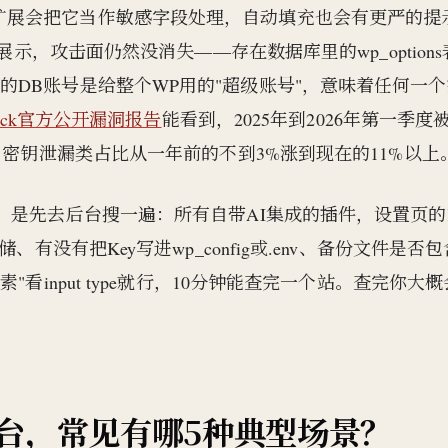
d，浏览器和扩展会把它当作敏感字段处理，自动填充也会有更严的提
展示，攻击面仍然没消失——存在数据库里的wp_options
DB账号是给整个WP用的"超级账号"，意味着任何一个
hstack官方公开漏洞报告
能看到，2025年到2026年第一季度
，密钥泄漏类占比从一年前的不到3%涨到现在的11%以上
，是先去后台搜一遍：所有自带AI集成的插件，设置页的K
走加密存储、有没有把Key写进wp_config或.env、备份文件是否
看input type就行，10分钟能查完一个站。查完你大
后台，常见有哪5种典型场景？