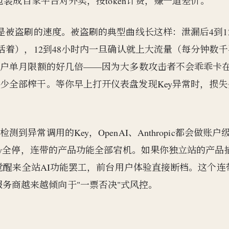
包装成自家平台对外卖，按token计费，赚一道差价。
是被盗刷的速度。被盗刷的典型曲线长这样：泄漏后4到1
活着），12到48小时内一旦确认就上大流量（每分钟数千
账户单月限额的好几倍——因为大多数攻击者不会乖乖卡
少全部榨干。等你早上打开仪表盘发现Key异常时，损失
常调用的Key，OpenAI、Anthropic都会做账户
ey全停，连带的产品功能全部宕机。如果你独立站的产品
一觉醒来全站AI功能罢工，前台用户体验直接断档。这个连
PI的服务商越来越倾向于"一票否决"式风控。