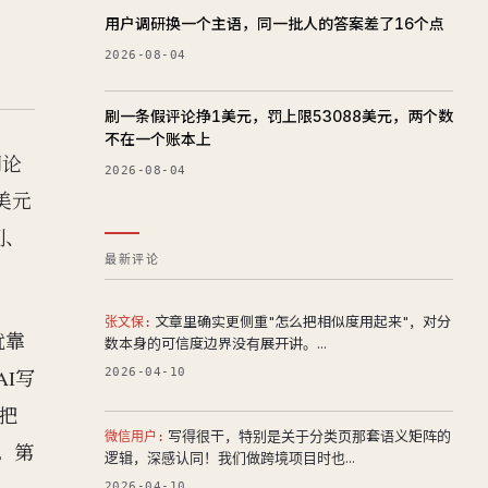
用户调研换一个主语，同一批人的答案差了16个点
2026-08-04
刷一条假评论挣1美元，罚上限53088美元，两个数
不在一个账本上
网论
2026-08-04
美元
列、
最新评论
文章里确实更侧重"怎么把相似度用起来"，对分
张文保:
就靠
数本身的可信度边界没有展开讲。...
2026-04-10
I写
把
写得很干，特别是关于分类页那套语义矩阵的
微信用户:
。第
逻辑，深感认同！我们做跨境项目时也...
2026-04-10