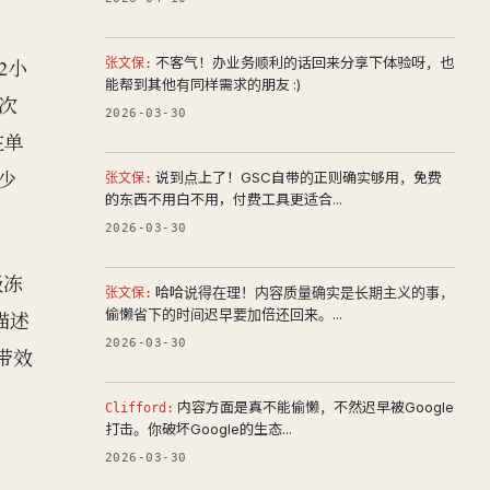
不客气！办业务顺利的话回来分享下体验呀，也
2小
张文保:
能帮到其他有同样需求的朋友 :)
次
2026-03-30
在单
少
说到点上了！GSC自带的正则确实够用，免费
张文保:
的东西不用白不用，付费工具更适合...
2026-03-30
级冻
哈哈说得在理！内容质量确实是长期主义的事，
张文保:
偷懒省下的时间迟早要加倍还回来。...
描述
2026-03-30
带效
内容方面是真不能偷懒，不然迟早被Google
Clifford:
打击。你破坏Google的生态...
2026-03-30