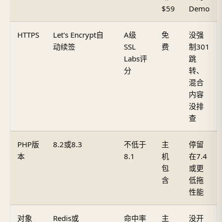
$59
Demo
HTTPS
Let's Encrypt自
A级
免
没强
动续签
SSL
费
制301
Labs评
跳
分
转、
混合
内容
没排
查
PHP版
8.2或8.3
不低于
主
停留
本
8.1
机
在7.4
包
或更
含
低拖
性能
对象
Redis或
命中率
主
没开