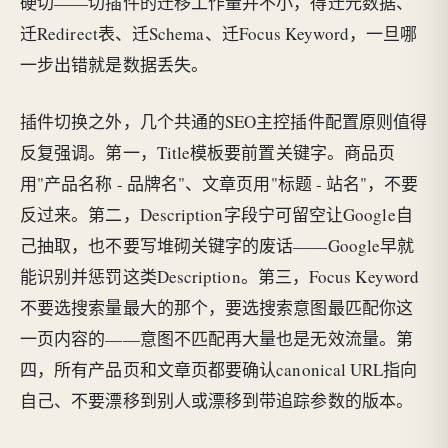
硬切——切插件的迁移工作量并不小，得迁元数据、
迁Redirect表、迁Schema、迁Focus Keyword，一旦哪
一步出错就是数据丢失。
插件切换之外，几个共通的SEO主控插件配置原则值得
反复强调。第一，Title模板要前置关键字。商品页
用"产品名称 - 品牌名"、文章页用"标题 - 站名"，不要
反过来。第二，Description字段宁可留空让Google自
己抽取，也不要写堆砌关键字的废话——Google早就
能识别并惩罚这类Description。第三，Focus Keyword
不要选搜索量最大的那个，要选搜索意图最匹配你这
一页内容的——意图不匹配再大量也是无效流量。第
四，所有产品页和文章页都要确认canonical URL指向
自己、不要漂移到别人或漂移到带追踪参数的版本。