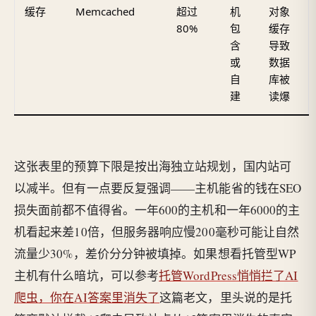
缓存
Memcached
超过
机
对象
80%
包
缓存
含
导致
或
数据
自
库被
建
读爆
这张表里的预算下限是按出海独立站规划，国内站可
以减半。但有一点要反复强调——主机能省的钱在SEO
损失面前都不值得省。一年600的主机和一年6000的主
机看起来差10倍，但服务器响应慢200毫秒可能让自然
流量少30%，差价分分钟被填掉。如果想看托管型WP
主机有什么暗坑，可以参考
托管WordPress悄悄拦了AI
爬虫，你在AI答案里消失了
这篇老文，里头说的是托