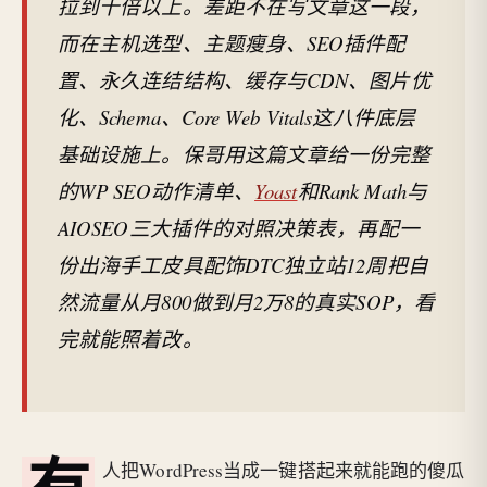
拉到十倍以上。差距不在写文章这一段，
而在主机选型、主题瘦身、SEO插件配
置、永久连结结构、缓存与CDN、图片优
化、Schema、Core Web Vitals这八件底层
基础设施上。保哥用这篇文章给一份完整
的WP SEO动作清单、
Yoast
和Rank Math与
AIOSEO三大插件的对照决策表，再配一
份出海手工皮具配饰DTC独立站12周把自
然流量从月800做到月2万8的真实SOP，看
完就能照着改。
有
人把WordPress当成一键搭起来就能跑的傻瓜