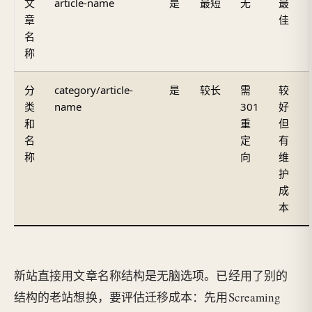
文
article-name
是
最短
无
最
章
佳
名
称
分
category/article-
是
较长
需
较
类
name
301
好
和
重
但
名
定
有
称
向
维
护
成
本
新站直接用文章名称结构是无脑选项。已经用了别的
结构的老站想换，要评估迁移成本：先用Screaming