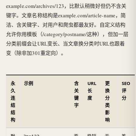
example.com/archives/123，比默认稍微好但仍不含关
键字。文章名称结构是example.com/article-name，简
洁、含关键字、对用户和爬虫都最友好。自定义结构
允许你用模板（/category/postname/这种），但加一层
分类前缀会让URL变长、当文章换分类时URL也跟着
变（除非加301重定向）。
永
示例
含
URL
更
SEO
久
关
长
换
评
连
键
度
分
分
结
字
类
结
影
构
响
默
?p=123
否
极短
无
差