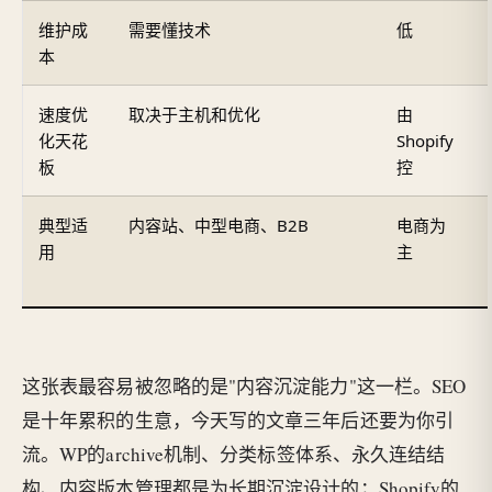
维护成
需要懂技术
低
本
速度优
取决于主机和优化
由
化天花
Shopify
板
控
典型适
内容站、中型电商、B2B
电商为
用
主
这张表最容易被忽略的是"内容沉淀能力"这一栏。SEO
是十年累积的生意，今天写的文章三年后还要为你引
流。WP的archive机制、分类标签体系、永久连结结
构、内容版本管理都是为长期沉淀设计的；Shopify的