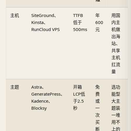
主机
SiteGround、
TTFB
年
用国
Kinsta、
低于
600
内主
RunCloud VPS
500ms
元
机做
出海
站、
共享
主机
扛流
量
主题
Astra、
开箱
免
选功
GeneratePress、
LCP低
费
能型
Kadence、
于2.5
或
大主
Blocksy
秒
一
题装
次
一堆
买
用不
断
上的