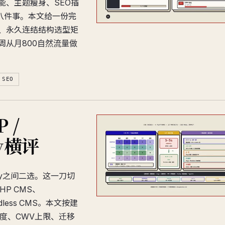
能、主题瘦身、SEO插
这八件事。本文给一份完
照决策表、永久连结结构选型矩
12周从月800自然流量做
 SEO
 /
ty横评
ify之间二选。这一刀切
P CMS、
adless CMS。本文按建
由度、CWV上限、迁移