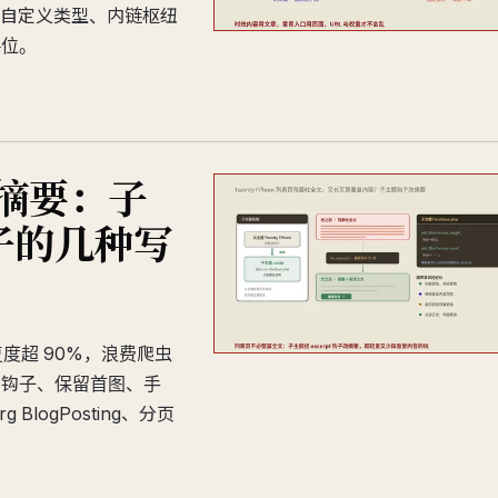
自定义类型、内链枢纽
各位。
改摘要：子
钩子的几种写
重复度超 90%，浪费爬虫
hp 钩子、保留首图、手
g BlogPosting、分页