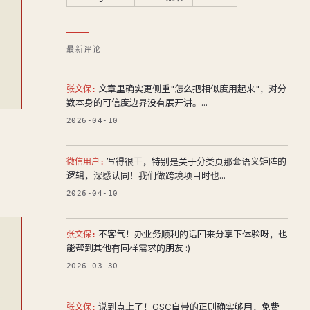
最新评论
文章里确实更侧重"怎么把相似度用起来"，对分
张文保:
数本身的可信度边界没有展开讲。...
2026-04-10
写得很干，特别是关于分类页那套语义矩阵的
微信用户:
逻辑，深感认同！我们做跨境项目时也...
2026-04-10
不客气！办业务顺利的话回来分享下体验呀，也
张文保:
能帮到其他有同样需求的朋友 :)
2026-03-30
说到点上了！GSC自带的正则确实够用，免费
张文保: