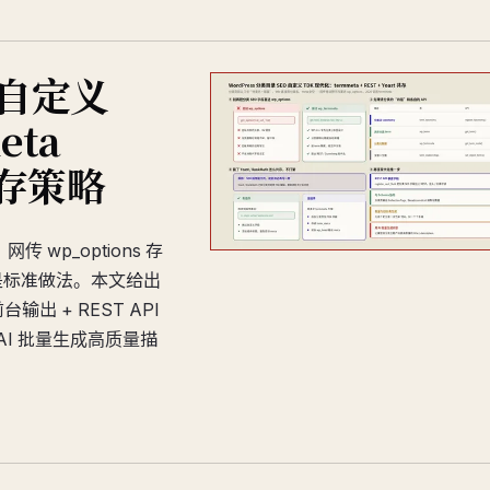
O自定义
eta
共存策略
传 wp_options 存
I 才是标准做法。本文给出
输出 + REST API
略、AI 批量生成高质量描