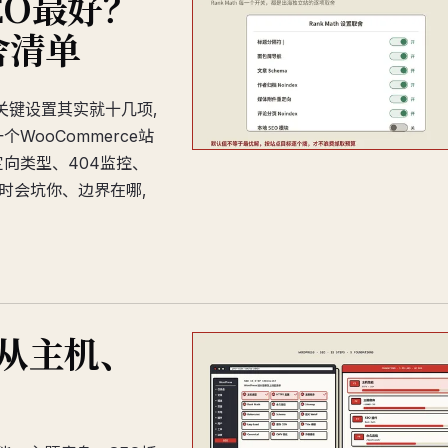
EO最好？
舍清单
的关键设置其实就十几项,
ooCommerce站
向类型、404监控、
时会坑你、边界在哪,
？从主机、