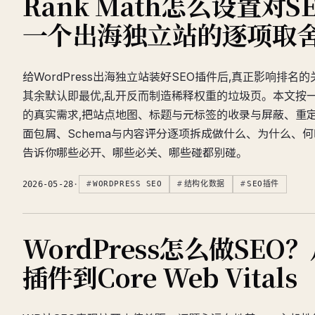
Rank Math怎么设置对S
一个出海独立站的逐项取
给WordPress出海独立站装好SEO插件后,真正影响排名
其余默认即最优,乱开反而制造稀释权重的垃圾页。本文按一个W
的真实需求,把站点地图、标题与元标签的收录与屏蔽、重定
面包屑、Schema与内容评分逐项拆成做什么、为什么、何
告诉你哪些必开、哪些必关、哪些碰都别碰。
2026-05-28
·
WORDPRESS SEO
结构化数据
SEO插件
WordPress怎么做SEO
插件到Core Web Vitals