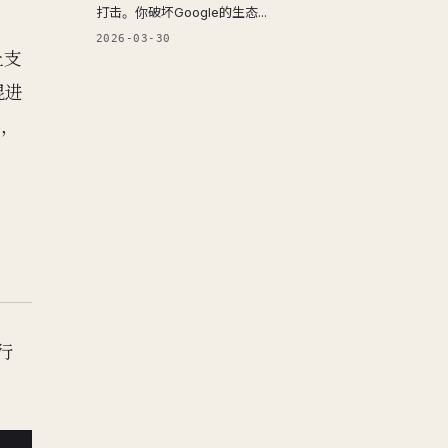
打击。你破坏Google的生态...
2026-03-30
止支
混进
容，
行