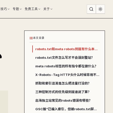
用技巧
专题
免费工具
关于
本文目录
么
robots.txt和meta robots到底有什么本质区别？
robots.txt文件怎么写才不会误封整站？
meta robots标签的所有指令都在做什么？
X-Robots-Tag HTTP头什么时候非用不可？
抓取和索引混淆是怎么把流量打没的？
三种控制方式的优先级到底谁说了算？
出海独立站常见的robots错误有哪些？
GSC报“已编入索引，但被robots.txt屏蔽”要不要管？