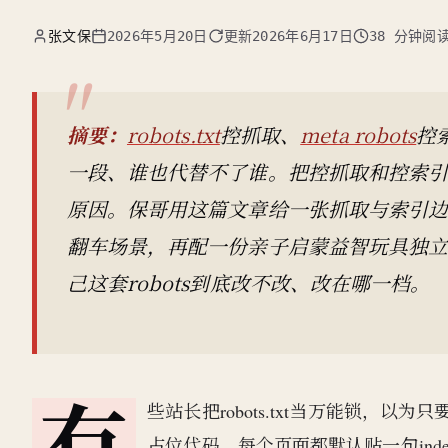
张文保
2026年5月20日
更新
2026年6月17日
38 分钟阅
摘要：
robots.txt
控抓取、
meta robots
控
一段、谁也代替不了谁。把控抓取和控索引混
原因。保哥用这篇文章给一张抓取与索引
翻车场景，再配一份亲子启蒙益智玩具独立
己这套robots到底改不改、改在哪一档。
有
些站长把robots.txt当万能锁，以为只要
占位代码，每个页面都默认贴一句inde