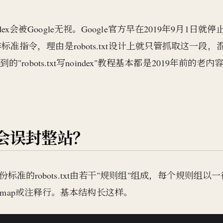
dex会被Google无视。Google官方早在2019年9月1日就停
-delay这些非标准指令，理由是robots.txt设计上就只管抓取这一段，
ots.txt写noindex"教程基本都是2019年前的老内
才不会误封整站？
份标准的robots.txt由若干"规则组"组成，每个规则组以一
w、Sitemap或注释行。基本结构长这样。