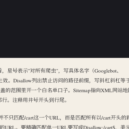
看，星号表示"对所有爬虫"，写具体名字（Googlebot、
只对那个爬虫生效。Disallow列出禁止访问的路径前缀，写斜杠斜杠等
w覆盖的范围里开一个白名单口子。Sitemap指向XML网站地
位置都行。注释用井号开头到行尾。
t并不只匹配/cart这一个URL，而是匹配所有以/cart开头的
关系的URL。要精确匹配单一URL要写成Disallow:/cart$，美