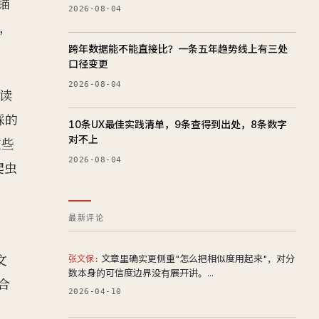
锚
2026-08-04
引，
跨年数据能不能直接比？一条五年趋势线上有三处
口径变更
2026-08-04
能读
踩的
10条UX最佳实践清单，9条查得到出处，8条数字
对不上
这些
2026-08-04
爬虫
最新评论
文
文章里确实更侧重"怎么把相似度用起来"，对分
张文保:
数本身的可信度边界没有展开讲。...
合
2026-04-10