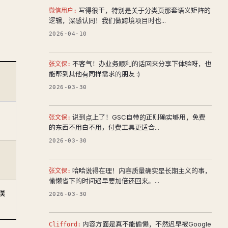
写得很干，特别是关于分类页那套语义矩阵的
微信用户:
逻辑，深感认同！我们做跨境项目时也...
2026-04-10
不客气！办业务顺利的话回来分享下体验呀，也
张文保:
能帮到其他有同样需求的朋友 :)
2026-03-30
说到点上了！GSC自带的正则确实够用，免费
张文保:
的东西不用白不用，付费工具更适合...
2026-03-30
哈哈说得在理！内容质量确实是长期主义的事，
张文保:
偷懒省下的时间迟早要加倍还回来。...
误
2026-03-30
内容方面是真不能偷懒，不然迟早被Google
Clifford: