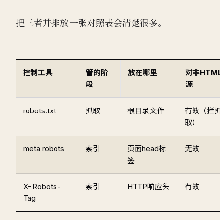
把三者并排放一张对照表会清楚很多。
控制工具
管的阶
放在哪里
对非HTM
段
源
robots.txt
抓取
根目录文件
有效（拦
取）
meta robots
索引
页面head标
无效
签
X-Robots-
索引
HTTP响应头
有效
Tag