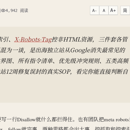
A+
A-
A
简
读
4,942 阅读
索引、
X-Robots-Tag
控非HTML资源，三件套各管
为一谈，是出海独立站从Google消失最常见的
边界图、所有指令清单、优先级冲突规则、五类高频
站12周修复误封的真实SOP，看完你能直接判断自
写一行Disallow就什么都拦得住。也有团队把meta robot
x、follow就完事。两种思路都会出大事。控抓取和控索