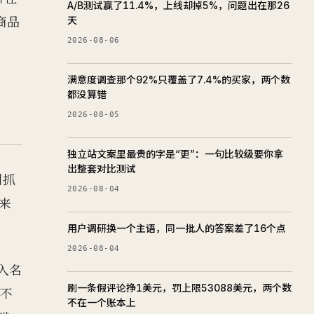
A/B测试赢了11.4%，上线却掉5%，问题出在那26
商品
天
2026-08-06
满意度调查那个92%只覆盖了7.4%的买家，两个数
都没算错
2026-08-05
独立站文案里最贵的字是“更”：一句比较级要你拿
出整套对比测试
叫抓
2026-08-04
回来
用户调研换一个主语，同一批人的答案差了16个点
2026-08-04
准入名
刷一条假评论挣1美元，罚上限53088美元，两个数
：不
不在一个账本上