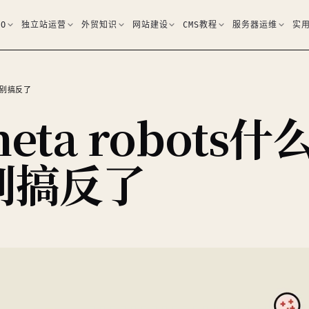
EO
独立站运营
外贸知识
网站建设
CMS教程
服务器运维
实
，别搞反了
meta robots什
别搞反了