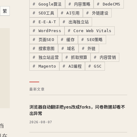
Google算法
内容策略
DedeCMS
繁
SEO工具
AI引用
外链建设
E-E-A-T
出海独立站
WordPress
Core Web Vitals
页面SEO
缓存
SEO策略
搜索意图
域名
外链
独立站运营
抓取预算
内容营销
Magento
AI编程
GSC
最新文章
浏览器自动翻译把yes改成forks，问卷数据却看不
出异常
2026-08-07
s当
引在