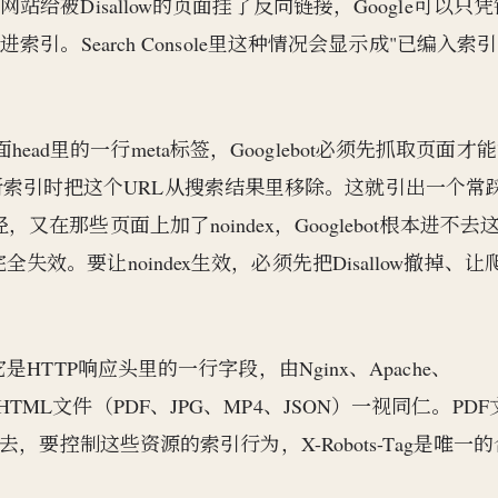
被Disallow的页面挂了反向链接，Google可以只凭
。Search Console里这种情况会显示成"已编入索
面head里的一行meta标签，Googlebot必须先抓取页面才
下次更新索引时把这个URL从搜索结果里移除。这就引出一个常
个路径，又在那些页面上加了noindex，Googlebot根本进不去
就完全失效。要让noindex生效，必须先把Disallow撤掉、让
一样。它是HTTP响应头里的一行字段，由Nginx、Apache、
和非HTML文件（PDF、JPG、MP4、JSON）一视同仁。PDF
要控制这些资源的索引行为，X-Robots-Tag是唯一的