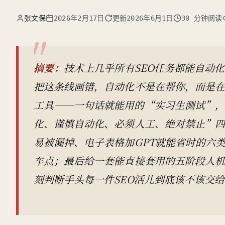
张文保
2026年2月17日
更新
2026年6月1日
30 分钟阅读
摘要：
技术上几乎所有SEO任务都能自动
把这条线画错，自动化不是在帮你，而是
工具——一句话就能用的“实习生测试”
化、谨慎自动化、必须人工、绝对禁止”
易被漏掉、电子表格加GPT就能省时的六
车点；最后给一套能直接套用的五阶段人机
刻判断手头每一件SEO活儿到底该不该交