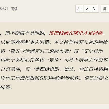
A+
A-
A
简
871 阅读
化，能不能做不是问题，
该把线画在哪里才是问题
。
在以更高效率犯更大的错。本文给你两套互补的判断
，和一套五分钟跑完的三道防火墙；按“安全自动
四档把十类核心任务逐一定位；再补上清单之外最容
类日常杂活，每一类都给机制、做法、验证口径和翻
协作工作流模板和GEO手动起步动作。读完你能立
给机器。