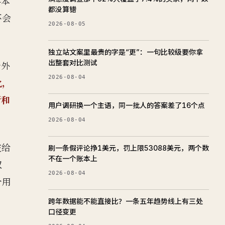
—本
都没算错
不会
2026-08-05
独立站文案里最贵的字是“更”：一句比较级要你拿
出整套对比测试
个外
2026-08-04
化，
断和
用户调研换一个主语，同一批人的答案差了16个点
2026-08-04
交给
刷一条假评论挣1美元，罚上限53088美元，两个数
不在一个账本上
权
2026-08-04
个用
跨年数据能不能直接比？一条五年趋势线上有三处
口径变更