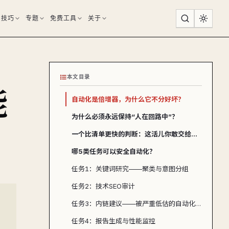
用技巧
专题
免费工具
关于
本文目录
能
自动化是倍增器，为什么它不分好坏？
为什么必须永远保持“人在回路中”？
一个比清单更快的判断：这活儿你敢交给实习生吗？
哪5类任务可以安全自动化？
任务1：关键词研究——聚类与意图分组
任务2：技术SEO审计
任务3：内链建议——被严重低估的自动化金矿
任务4：报告生成与性能监控