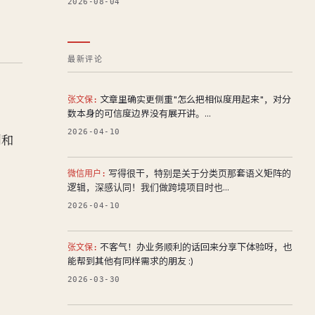
2026-08-04
最新评论
文章里确实更侧重"怎么把相似度用起来"，对分
张文保:
数本身的可信度边界没有展开讲。...
2026-04-10
别和
写得很干，特别是关于分类页那套语义矩阵的
微信用户:
逻辑，深感认同！我们做跨境项目时也...
2026-04-10
不客气！办业务顺利的话回来分享下体验呀，也
张文保:
能帮到其他有同样需求的朋友 :)
2026-03-30