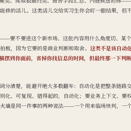
词聚类、爬取数据归类、报告字段汇总、内链候选初筛—
内能修的活儿。这类活儿交给实习生你会盯一眼结果，但
务——要不要进这个新市场、这批内容用什么角度切、某
这类不是该自动
立拍板，因为它要的是商业判断和取舍。
项、初稿摆到你面前，省掉你找信息的时间，但最终那一下判
t）”这两个词分清楚，能避开绝大多数翻车：自动化是把整条链路
规则化、可复现、错得起的，自动化；要业务上下文、要
防火墙是同一件事的两种说法——一个用来临场快判，一