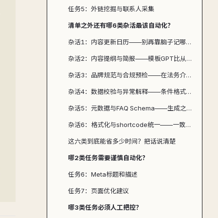
任务5：外链挖掘与联系人采集
清单之外还有哪6类杂活最该自动化？
杂活1：内容更新日历——别再靠脑子记哪篇该刷新
杂活2：内容提纲与简报——模板GPT比从零写快得多
杂活3：品牌规范与合规预检——在法务介入前先拦一道
杂活4：数据校验与异常解释——条件格式 + GPT
杂活5：元数据与FAQ Schema——生成之后必须有一道发布前校验
杂活6：格式化与shortcode统一——一致性靠机器最划算
这六类到底能省多少时间？把话说清楚
哪2类任务需要谨慎自动化？
任务6：Meta标题和描述
任务7：页面优化建议
哪3类任务必须人工把控？