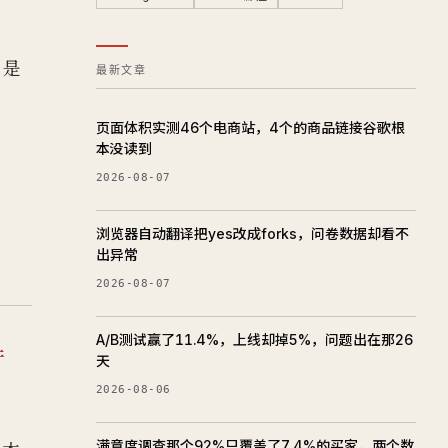
了一
，是
最新文章
页面体积实测46个电商站，4个的商品链接谷歌根
本没读到
2026-08-07
浏览器自动翻译把yes改成forks，问卷数据却看不
出异常
2026-08-07
A/B测试赢了11.4%，上线却掉5%，问题出在那26
件
天
2026-08-06
满意度调查那个92%只覆盖了7.4%的买家，两个数