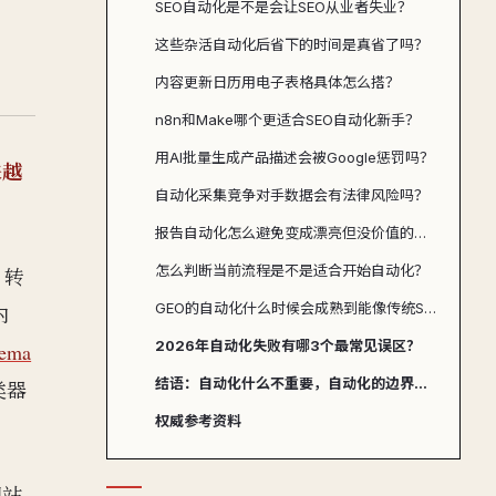
SEO自动化是不是会让SEO从业者失业？
这些杂活自动化后省下的时间是真省了吗？
内容更新日历用电子表格具体怎么搭？
n8n和Make哪个更适合SEO自动化新手？
用AI批量生成产品描述会被Google惩罚吗？
来越
自动化采集竞争对手数据会有法律风险吗？
报告自动化怎么避免变成漂亮但没价值的看板？
怎么判断当前流程是不是适合开始自动化？
、转
GEO的自动化什么时候会成熟到能像传统SEO一样运营？
内
2026年自动化失败有哪3个最常见误区？
ema
结语：自动化什么不重要，自动化的边界在哪里才重要
类器
权威参考资料
网站