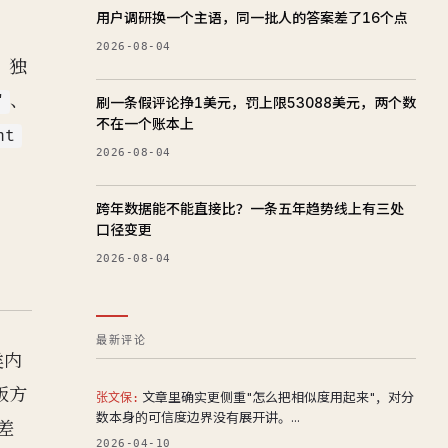
用户调研换一个主语，同一批人的答案差了16个点
2026-08-04
；独
、
"
刷一条假评论挣1美元，罚上限53088美元，两个数
不在一个账本上
nt
2026-08-04
跨年数据能不能直接比？一条五年趋势线上有三处
口径变更
2026-08-04
最新评论
类内
版方
文章里确实更侧重"怎么把相似度用起来"，对分
张文保:
数本身的可信度边界没有展开讲。...
差
2026-04-10