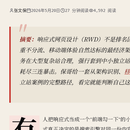
张文保
2026年5月20日
27 分钟阅读
4,592 阅读
摘要：
响应式网页设计（RWD）不是排名
重不分流、移动端体验自然达标的最经济架
务在大型复杂站合理，强行套到中小独立站上
耗尽三连暴击。保哥给一套从架构识别、
立站案例的完整路径，看完就能判断自己
有
人把响应式当成一个"前端勾一下"的
式真正决定的是搜索引擎对同一份内