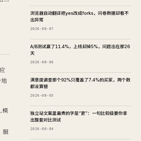
浏览器自动翻译把yes改成forks，问卷数据却看不
出异常
2026-08-07
A/B测试赢了11.4%，上线却掉5%，问题出在那26
天
2026-08-06
应
个地
满意度调查那个92%只覆盖了7.4%的买家，两个数
都没算错
2026-08-05
L模
独立站文案里最贵的字是“更”：一句比较级要你拿
出整套对比测试
2026-08-04
，服