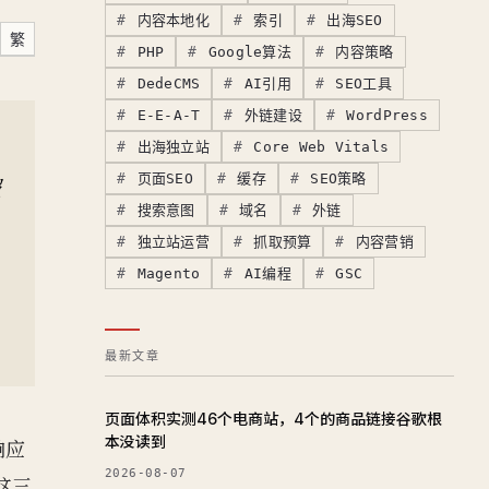
内容本地化
索引
出海SEO
繁
PHP
Google算法
内容策略
DedeCMS
AI引用
SEO工具
E-E-A-T
外链建设
WordPress
出海独立站
Core Web Vitals
页面SEO
缓存
SEO策略
服
搜索意图
域名
外链
独立站运营
抓取预算
内容营销
Magento
AI编程
GSC
最新文章
页面体积实测46个电商站，4个的商品链接谷歌根
本没读到
响应
2026-08-07
这三