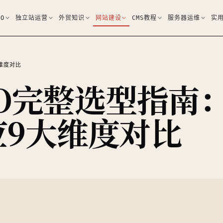
EO
独立站运营
外贸知识
网站建设
CMS教程
服务器运维
实
大维度对比
O完整选型指南
适应9大维度对比