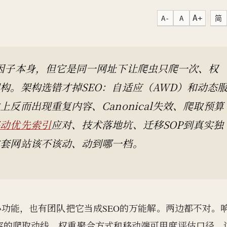
A+
A-
A
简
因子本身，但它是同一网址下让爬虫只爬一次、权
构。架构选错才掉SEO：自适应（AWD）和动态
反而出现重复内容、Canonical失效、爬取预算
移动优先索引
应对、技术落地坑、迁移SOP到真实独
这套网站该不该动、动到哪一档。
小功能，也有团队把它当成SEO的万能解。两边都不对。
容的爬取动线、权重聚合方式和移动端可用度评估口径，