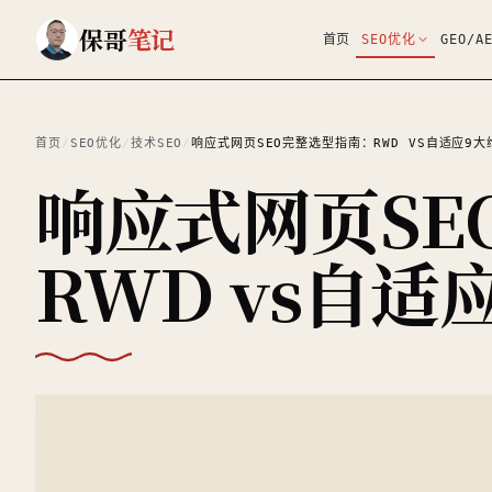
跳到主要内容
保哥
笔记
首页
SEO优化
GEO/A
首页
/
SEO优化
/
技术SEO
/
响应式网页SEO完整选型指南：RWD VS自适应9
响应式网页SE
RWD vs自