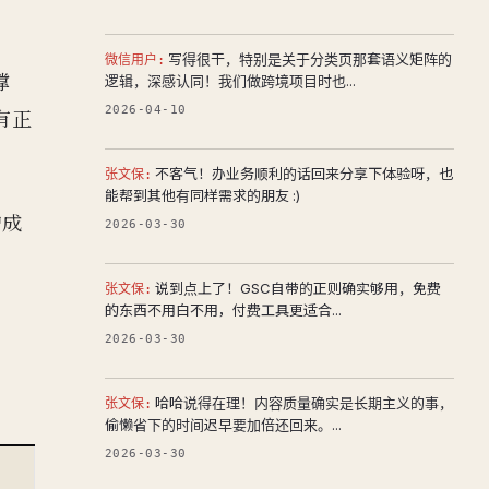
。
写得很干，特别是关于分类页那套语义矩阵的
微信用户:
撑
逻辑，深感认同！我们做跨境项目时也...
2026-04-10
有正
不客气！办业务顺利的话回来分享下体验呀，也
张文保:
能帮到其他有同样需求的朋友 :)
护成
2026-03-30
说到点上了！GSC自带的正则确实够用，免费
张文保:
的东西不用白不用，付费工具更适合...
2026-03-30
哈哈说得在理！内容质量确实是长期主义的事，
张文保:
偷懒省下的时间迟早要加倍还回来。...
2026-03-30