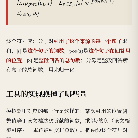
−pos(s)/|S|
Imp
(c
, r) = Σ
|s| ·e
⁄
pwc
i
s∈S
ci
Σ
|s|
s∈S
r
引用了这个来源的每一个句子
逐个符号读：分子对
求
这个句子的词数
这个句子在回答里
和，|s| 是
，pos(s)是
的位置
整段回答的总句数
，|S| 是
；分母是整段回答所
有句子的总词数，用来归一化。
工具的实现换掉了哪些量
模拟器里对应的那一行是这样的：某次引用的位置调
整值等于该文档这次贡献的词数，乘以e的负（该文档
被引序号 ÷ 本轮被引文档总数）。把两边逐个符号对