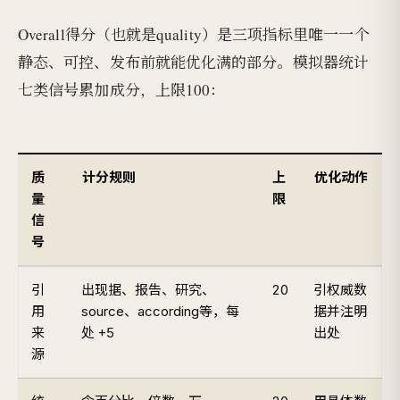
Overall得分（也就是quality）是三项指标里唯一一个
静态、可控、发布前就能优化满的部分。模拟器统计
七类信号累加成分，上限100：
质
计分规则
上
优化动作
量
限
信
号
引
出现据、报告、研究、
20
引权威数
用
source、according等，每
据并注明
来
处 +5
出处
源