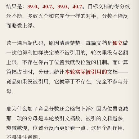
39.0、40.7、39.0、40.7
结果是：
。目标文档的得分纹
丝不动，多放五个和它完全一样的对手，分数不降反
而略微上浮。
独立
读一遍后端代码，原因清清楚楚。每篇文档是
做
一次伯努利抽样决定被不被引用的，轮次里没有名额
上限，不存在你占了位置我就没位置的机制。而计算
本轮实际被引用的
篇幅占比时，分母只统计
文档——
竞品如果没被引用，它就等于不存在，完全不参与分
母。
那为什么加了竞品分数还会略微上浮？因为位置衰减
那一项的分母是本轮被引文档数，被引的文档越多，
衰减越慢，位置分反而更好看一点。这是个副作用，
不是设计意图。