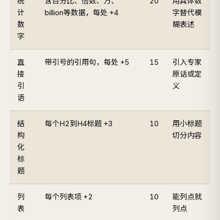
统
含百分比、倍数、万、
20
用具体数
计
billion等数据，每处 +4
字替代模
数
糊表述
字
直
带引号的引用句，每处 +5
15
引入专家
接
原话或定
引
义
语
结
每个H2到H4标题 +3
10
用小标题
构
切分内容
化
标
题
列
每个列表项 +2
10
能列点就
表
列点