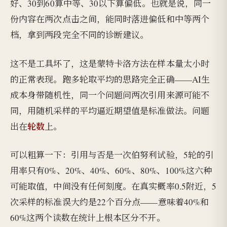
好、30到60算中等、30以下算偏低。也就是说，同一
份内容在两次点击之间，能同时落进偏低和中等两个
档，拿到两段完全不同的诊断建议。
这不是工具坏了，这是蒙特卡洛方法在样本量太小时
的正常表现。跑多轮取平均的思路完全正确——AI生
成本身带随机性，同一个问题问两次引用来源可能不
同，用随机采样的平均逼近期望值是标准做法。问题
轮数
出在
上。
可以粗算一下：引用与否是一次伯努利试验，5轮的引
用率只有0%、20%、40%、60%、80%、100%这六种
可能取值，中间没有任何刻度。在真实概率0.5附近，5
次采样的标准误大约是22个百分点——意味着40%和
60%这两个读数在统计上根本区分不开。