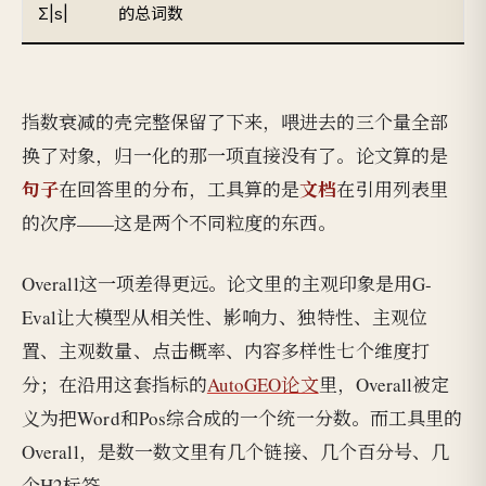
Σ|s|
的总词数
指数衰减的壳完整保留了下来，喂进去的三个量全部
换了对象，归一化的那一项直接没有了。论文算的是
句子
文档
在回答里的分布，工具算的是
在引用列表里
的次序——这是两个不同粒度的东西。
Overall这一项差得更远。论文里的主观印象是用G-
Eval让大模型从相关性、影响力、独特性、主观位
置、主观数量、点击概率、内容多样性七个维度打
分；在沿用这套指标的
AutoGEO论文
里，Overall被定
义为把Word和Pos综合成的一个统一分数。而工具里的
Overall，是数一数文里有几个链接、几个百分号、几
个H2标签。