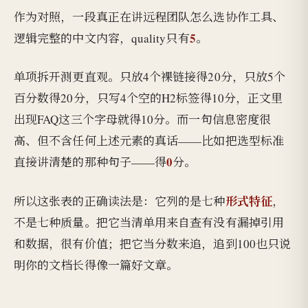
作为对照，一段真正在讲远程团队怎么选协作工具、
5
逻辑完整的中文内容，quality只有
。
单项拆开测更直观。只放4个裸链接得20分，只放5个
百分数得20分，只写4个空的H2标签得10分，正文里
出现FAQ这三个字母就得10分。而一句信息密度很
高、但不含任何上述元素的真话——比如把选型标准
0
直接讲清楚的那种句子——得
分。
形式特征
所以这张表的正确读法是：它列的是七种
，
不是七种质量。把它当清单用来自查有没有漏掉引用
和数据，很有价值；把它当分数来追，追到100也只说
明你的文档长得像一篇好文章。