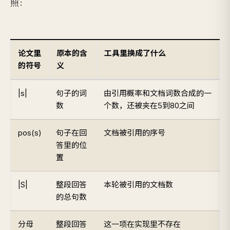
照：
论文里
原本的含
工具里换成了什么
的符号
义
|s|
句子的词
由引用概率和文档词数合成的一
数
个数，还被夹在5到80之间
pos(s)
句子在回
文档被引用的序号
答里的位
置
|S|
整段回答
本轮被引用的文档数
的总句数
分母
整段回答
这一项在实现里不存在