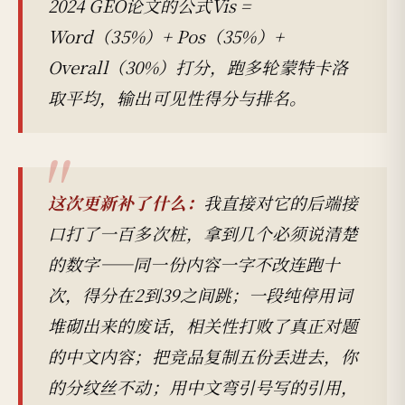
2024 GEO论文的公式Vis =
Word（35%）+ Pos（35%）+
Overall（30%）打分，跑多轮蒙特卡洛
取平均，输出可见性得分与排名。
这次更新补了什么：
我直接对它的后端接
口打了一百多次桩，拿到几个必须说清楚
的数字——同一份内容一字不改连跑十
次，得分在2到39之间跳；一段纯停用词
堆砌出来的废话，相关性打败了真正对题
的中文内容；把竞品复制五份丢进去，你
的分纹丝不动；用中文弯引号写的引用，