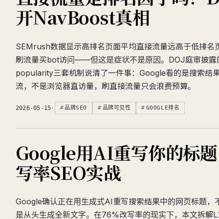
开NavBoost真相
SEMrush数据显示高排名页面平均直接流量远高于低排
刷流量买bot访问——但这是症状不是原因。DOJ庭审披露的Na
popularity三套机制说清了一件事：Google看的是搜索
流，不是浏览器直访量，刷直接流量只会浪费预算。
2026-05-15
·
品牌SEO
品牌可见性
GOOGLE排名
Google用AI重写你的标
写率SEO实战
Google确认正在用生成式AI重写搜索结果中的网页标题
是从头生成全新文字。在76%改写率的现实下，本文拆解L1/