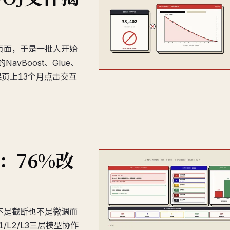
名页面，于是一批人开始
vBoost、Glue、
结果页上13个月点击交互
题：76%改
，不是截断也不是微调而
L2/L3三层模型协作