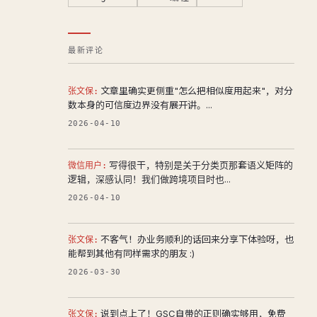
最新评论
文章里确实更侧重"怎么把相似度用起来"，对分
张文保:
数本身的可信度边界没有展开讲。...
2026-04-10
写得很干，特别是关于分类页那套语义矩阵的
微信用户:
逻辑，深感认同！我们做跨境项目时也...
2026-04-10
不客气！办业务顺利的话回来分享下体验呀，也
张文保:
能帮到其他有同样需求的朋友 :)
2026-03-30
说到点上了！GSC自带的正则确实够用，免费
张文保: