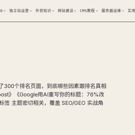
EO
独立站运营
外贸知识
网站建设
CMS教程
服务器运维
实
《扒了300个排名页面，到底哪些因素跟排名真相
st》《Google用AI重写你的标题：76%改
e标签 主题密切相关，覆盖 SEO/GEO 实战角