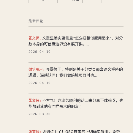
最新评论
文章里确实更侧重"怎么把相似度用起来"，对分
张文保:
数本身的可信度边界没有展开讲。...
2026-04-10
写得很干，特别是关于分类页那套语义矩阵的
微信用户:
逻辑，深感认同！我们做跨境项目时也...
2026-04-10
不客气！办业务顺利的话回来分享下体验呀，也
张文保:
能帮到其他有同样需求的朋友 :)
2026-03-30
说到点上了！GSC自带的正则确实够用，免费
张文保: