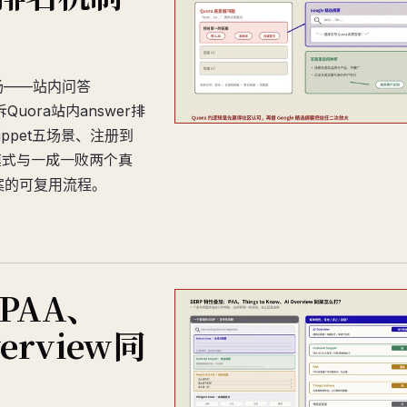
战场——站内问答
Quora站内answer排
Snippet五场景、注册到
模式与一成一败两个真
答案的可复用流程。
PAA、
verview同