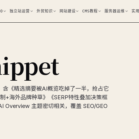
EO
独立站运营
外贸知识
网站建设
CMS教程
服务器运维
实
nippet
篇文章合集，含《精选摘要被AI概览吃掉了一半，抢占它
名机制+海外品牌种草》《SERP特性叠加决策框
AI Overview 主题密切相关，覆盖 SEO/GEO