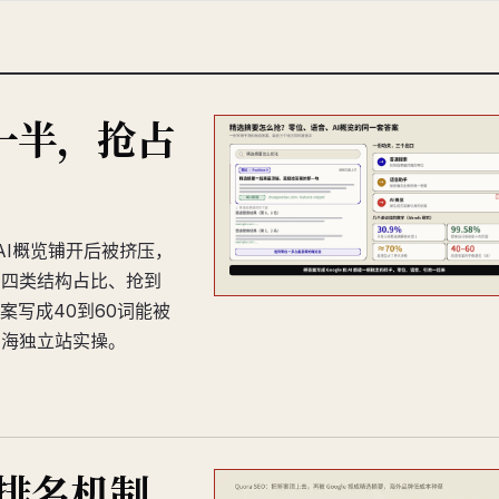
一半，抢占
路，AI概览铺开后被挤压，
、四类结构占比、抢到
写成40到60词能被
出海独立站实操。
案排名机制