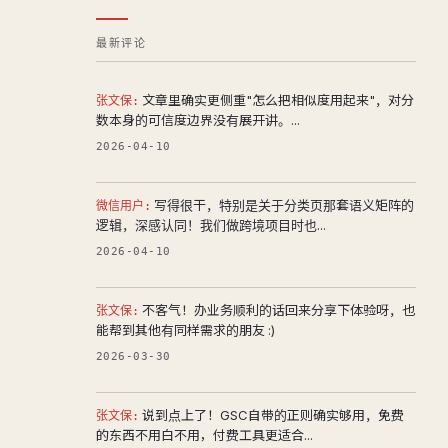
最新评论
文章里确实更侧重"怎么把相似度用起来"，对分
张文保:
数本身的可信度边界没有展开讲。...
2026-04-10
写得很干，特别是关于分类页那套语义矩阵的
微信用户:
逻辑，深感认同！我们做跨境项目时也...
2026-04-10
不客气！办业务顺利的话回来分享下体验呀，也
张文保:
能帮到其他有同样需求的朋友 :)
2026-03-30
说到点上了！GSC自带的正则确实够用，免费
张文保:
的东西不用白不用，付费工具更适合...