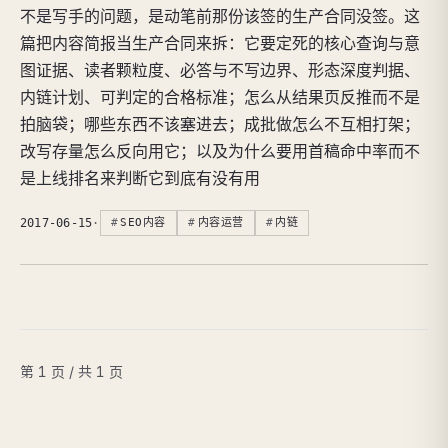
不是写手的问题，是动笔前那份该签的生产合同没签。这
篇把内容简报当生产合同来拆：它要定死的核心查询与意
图证据、读者颗粒度、必答与不写边界、形态深度判据、
内链计划、可判定的合格标准；怎么从结果页反推而不是
拍脑袋；哪些东西不该塞进去；成批做怎么不互相打架；
改写存量怎么反向用它；以及为什么要用首稿命中率而不
是上线排名来判断它到底有没有用
2017-06-15
·
SEO内容
内容运营
内链
第 1 页 / 共 1 页