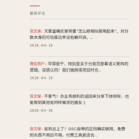
最新评论
文章里确实更侧重"怎么把相似度用起来"，对分
张文保:
数本身的可信度边界没有展开讲。...
2026-04-10
写得很干，特别是关于分类页那套语义矩阵的
微信用户:
逻辑，深感认同！我们做跨境项目时也...
2026-04-10
不客气！办业务顺利的话回来分享下体验呀，也
张文保:
能帮到其他有同样需求的朋友 :)
2026-03-30
说到点上了！GSC自带的正则确实够用，免费
张文保:
的东西不用白不用，付费工具更适合...