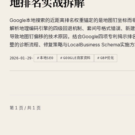
地排名实战拆解
Google本地搜索的近距离排名权重锚定的是地图钉坐标
解析地理编码引擎的四级回退机制、套间号格式错误、新建
导致地图钉偏移的技术原因，结合Google四项专利揭示
整的诊断流程、修复策略与LocalBusiness Schema实施
2026-01-29
·
本地SEO
GOOGLE商家资料
GBP优化
第 1 页 / 共 1 页