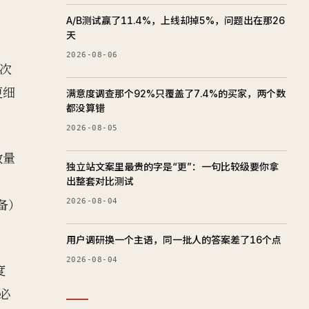
A/B测试赢了11.4%，上线却掉5%，问题出在那26
天
2026-08-06
一次
更细
满意度调查那个92%只覆盖了7.4%的买家，两个数
都没算错
2026-08-05
数量
独立站文案里最贵的字是“更”：一句比较级要你拿
出整套对比测试
2026-08-04
备）
用户调研换一个主语，同一批人的答案差了16个点
2026-08-04
度
t必