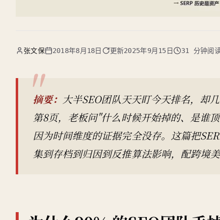
张文保
2018年8月18日
更新
2025年9月15日
31 分钟阅
摘要：
大半SEO团队天天盯今天排名，却几
第8页，老板问"什么时候开始掉的、是谁顶
因为时间维度的证据完全没存。这篇把SER
集到存档到归因到反推算法影响，配跨境美妆