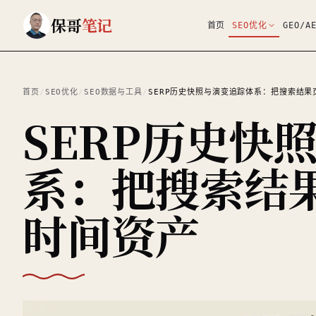
跳到主要内容
保哥
笔记
首页
SEO优化
GEO/A
首页
/
SEO优化
/
SEO数据与工具
/
SERP历史快照与演变追踪体系：把搜索结
SERP历史快
系：把搜索结
时间资产