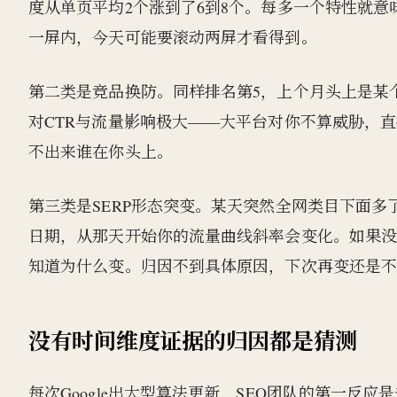
度从单页平均2个涨到了6到8个。每多一个特性就意
一屏内，今天可能要滚动两屏才看得到。
第二类是竞品换防。同样排名第5，上个月头上是某
对CTR与流量影响极大——大平台对你不算威胁，
不出来谁在你头上。
第三类是SERP形态突变。某天突然全网类目下面多
日期，从那天开始你的流量曲线斜率会变化。如果没
知道为什么变。归因不到具体原因，下次再变还是
没有时间维度证据的归因都是猜测
每次Google出大型算法更新，SEO团队的第一反应是去看S