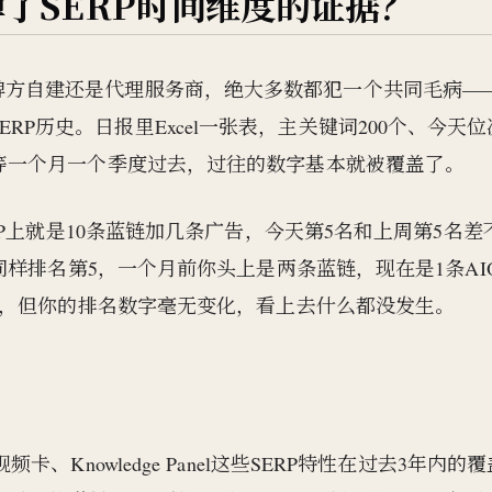
掉了SERP时间维度的证据？
牌方自建还是代理服务商，绝大多数都犯一个共同毛病—
RP历史。日报里Excel一张表，主关键词200个、今天位
列。等一个月一个季度过去，过往的数字基本就被覆盖了。
P上就是10条蓝链加几条广告，今天第5名和上周第5名差
样排名第5，一个月前你头上是两条蓝链，现在是1条AIO
出去3到5倍，但你的排名数字毫无变化，看上去什么都没发生。
A、视频卡、Knowledge Panel这些SERP特性在过去3年内的