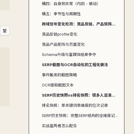
桶四：自身侧异常（内因 - 被动）
桶五：季节性与周期性
跨域信号变化检测：竞品反链、产品矩阵、Schema升级
繁
竞品反链profile变化
竞品产品矩阵与页面变化
Schema升级与富媒体结果争夺
SERP截图与OCR自动化的工程化做法
事件触发的截图策略
OCR提取截图文本
SERP历史快照vs排名快照：很多人混淆这两个概念
排名快照：单关键词单维度的位次记录
SERP历史快照：完整SERP结构的全维度记录
实战里两者怎么配合