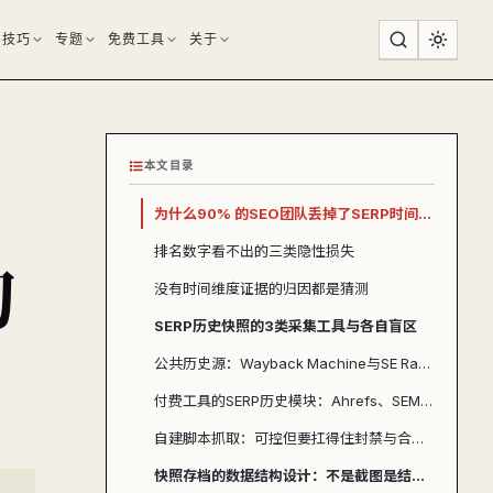
用技巧
专题
免费工具
关于
本文目录
为什么90% 的SEO团队丢掉了SERP时间维度的证据？
的
排名数字看不出的三类隐性损失
没有时间维度证据的归因都是猜测
SERP历史快照的3类采集工具与各自盲区
公共历史源：Wayback Machine与SE Ranking的免费快照
付费工具的SERP历史模块：Ahrefs、SEMrush、Serpstat
自建脚本抓取：可控但要扛得住封禁与合规风险
快照存档的数据结构设计：不是截图是结构化