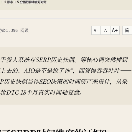
A+
A-
A
简
读
1,396 阅读
乎没人系统存SERP历史快照。等核心词突然掉到
上去的、AIO是不是抢了你"，回答得吞吞吐吐——
P历史快照当作SEO决策的时间资产来设计，从采
DTC 18个月真实时间轴复盘。