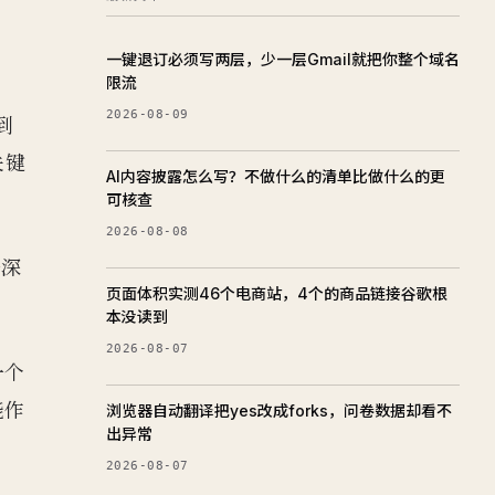
一键退订必须写两层，少一层Gmail就把你整个域名
限流
2026-08-09
到
关键
AI内容披露怎么写？不做什么的清单比做什么的更
可核查
2026-08-08
据深
页面体积实测46个电商站，4个的商品链接谷歌根
本没读到
2026-08-07
一个
能作
浏览器自动翻译把yes改成forks，问卷数据却看不
出异常
2026-08-07