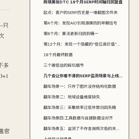
跨境美妆DTC 18个月SERP时间轴归因复盘
起点：客户的SERP历史是一堆截图文件夹
第4个月：发现AIO引用源换防的早期信号
—只
第8个月：算法更新归因到桶一
次
第12个月：发现一个隐藏的"低位高价值"机会
18个月最终数据
不多
三个被低估的踩坑细节
+1
几个会让你看不清的SERP监测场景与上线前必验清单
翻车场景一：只存了图片没存结构化数据
翻车场景二：地域设备维度缺失
翻车场景三：采集频率过低导致归因失精
翻车场景四:工具数据与自建数据没对齐
翻车场景五：监测了不存查询频次低的关键词
覆盖密