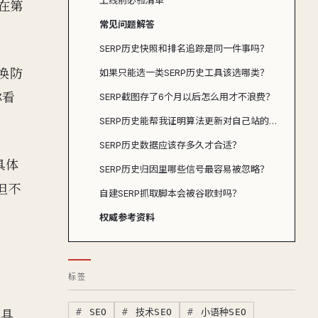
上线前必验清单
在第
常见问题解答
SERP历史快照和排名追踪是同一件事吗？
换防
如果只能选一类SERP历史工具该选哪类？
你看
SERP截图存了6个月以后怎么用才不浪费？
SERP历史能帮我证明算法更新对自己站的影响吗？
SERP历史数据应该存多久才合适？
具体
SERP历史归因里哪些信号最容易被忽略？
但不
自建SERP抓取脚本会被谷歌封吗？
权威参考资料
标签
工具
SEO
技术SEO
小语种SEO