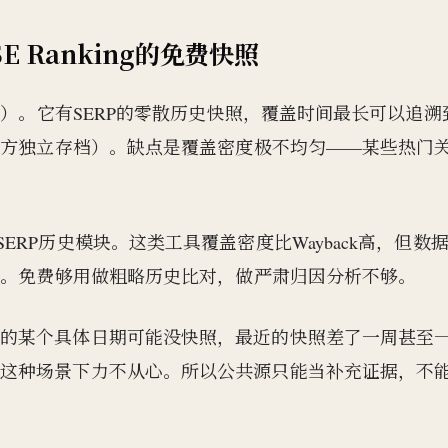
SE Ranking的免费快照
ive.org）。它有SERP的零散历史快照，覆盖时间最长可以追溯
第三方独立存档）。缺点是覆盖密度极不均匀——某些热门
。
供免费的SERP历史模块。这类工具覆盖密度比Wayback高，但数
不存。免费够用做粗略历史比对，做严肃归因分析不够。
要的某个具体日期可能没快照，最近的快照差了一周甚至
在这种场景下力不从心。所以公共源只能当补充证据，不