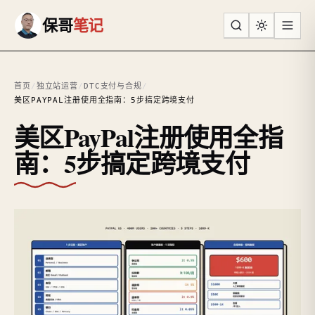
跳到主要内容
保哥
笔记
首页
/
独立站运营
/
DTC支付与合规
/
美区PAYPAL注册使用全指南：5步搞定跨境支付
美区PayPal注册使用全指
南：5步搞定跨境支付