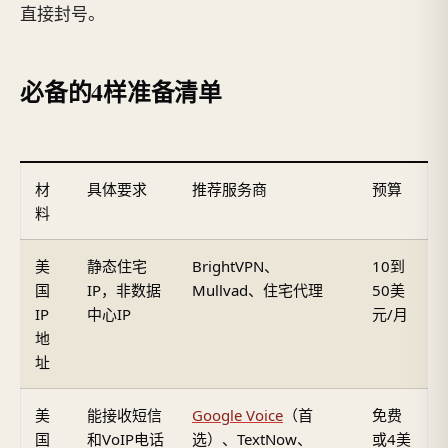
直接封号。
必备的4样准备清单
材
具体要求
推荐服务商
预算
料
美
静态住宅
BrightVPN、
10到
国
IP，非数据
Mullvad、住宅代理
50美
IP
中心IP
元/月
地
址
美
能接收短信
Google Voice
（首
免费
国
和VoIP电话
选）、TextNow、
或4美