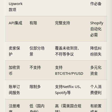
Upwork
作必备
款项
API集成
有限
完整支持
Shopify
自动化
必需
卖家保
仅部分场
覆盖未收到货、
降低纠
护
景
不符等争议
纷损失
加密货
不支持
支持
多元化
币
BTC/ETH/PYUSD
资金
账单订
限制多
支持Netflix US、
个人消
阅服务
Spotify等
费便利
注册难
低（国内
高（需美国合规
有前置
度
身份）
链）
成本