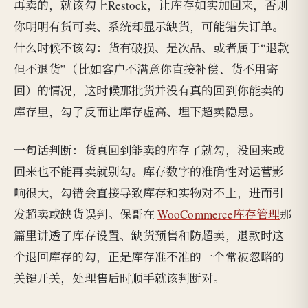
再卖的，就该勾上Restock，让库存如实加回来，否则
你明明有货可卖、系统却显示缺货，可能错失订单。
什么时候不该勾：货有破损、是次品、或者属于“退款
但不退货”（比如客户不满意你直接补偿、货不用寄
回）的情况，这时候那批货并没有真的回到你能卖的
库存里，勾了反而让库存虚高、埋下超卖隐患。
一句话判断：货真回到能卖的库存了就勾，没回来或
回来也不能再卖就别勾。库存数字的准确性对运营影
响很大，勾错会直接导致库存和实物对不上，进而引
发超卖或缺货误判。保哥在
WooCommerce库存管理
那
篇里讲透了库存设置、缺货预售和防超卖，退款时这
个退回库存的勾，正是库存准不准的一个常被忽略的
关键开关，处理售后时顺手就该判断对。