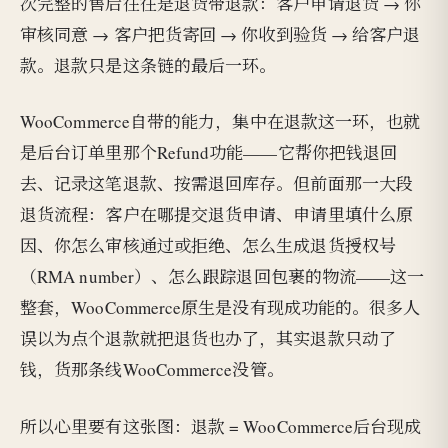
次完整的售后往往是退货带退款：客户申请退货 → 你
审核同意 → 客户把货寄回 → 你收到验货 → 给客户退
款。退款只是这条链的最后一环。
WooCommerce自带的能力，集中在退款这一环，也就
是后台订单里那个Refund功能——它帮你把钱退回
去、记录这笔退款、按需退回库存。但前面那一大段
退货流程：客户在哪提交退货申请、申请里填什么原
因、你怎么审核通过或拒绝、怎么生成退货授权号
（RMA number）、怎么跟踪退回包裹的物流——这一
整套，WooCommerce原生是没有现成功能的。很多人
误以为点个退款就把退货也办了，其实退款只动了
钱，货那条线WooCommerce没管。
所以心里要有这张图：退款 = WooCommerce后台现成