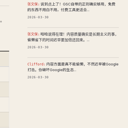
说到点上了！GSC自带的正则确实够用，免费
张文保:
的东西不用白不用，付费工具更适合...
2026-03-30
别。
哈哈说得在理！内容质量确实是长期主义的事，
张文保:
偷懒省下的时间迟早要加倍还回来。...
2026-03-30
内容方面是真不能偷懒，不然迟早被Google
Clifford:
打击。你破坏Google的生态...
2026-03-30