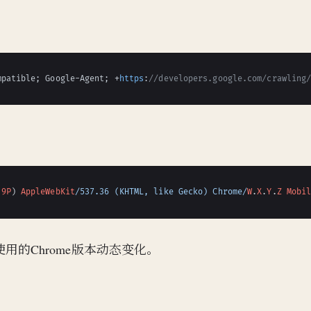
mpatible; Google-Agent; +
https
:
//developers.google.com/crawling
29P
) 
AppleWebKit
/537.36 (KHTML, like Gecko) Chrome/
W
.
X
.
Y
.
Z
Mobi
际使用的Chrome版本动态变化。