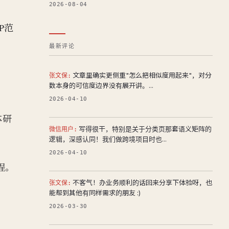
2026-08-04
IP范
最新评论
文章里确实更侧重"怎么把相似度用起来"，对分
张文保:
数本身的可信度边界没有展开讲。...
2026-04-10
体研
写得很干，特别是关于分类页那套语义矩阵的
微信用户:
逻辑，深感认同！我们做跨境项目时也...
2026-04-10
程。
不客气！办业务顺利的话回来分享下体验呀，也
张文保:
能帮到其他有同样需求的朋友 :)
2026-03-30