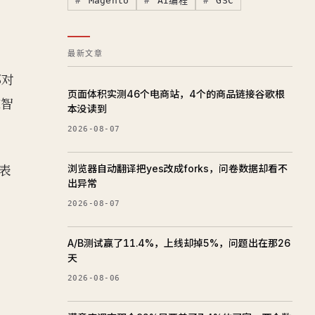
Magento
AI编程
GSC
最新文章
都对
页面体积实测46个电商站，4个的商品链接谷歌根
I智
本没读到
2026-08-07
写表
浏览器自动翻译把yes改成forks，问卷数据却看不
出异常
2026-08-07
A/B测试赢了11.4%，上线却掉5%，问题出在那26
天
2026-08-06