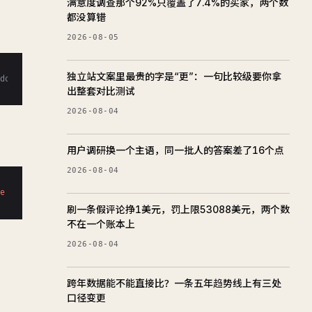
满意度调查那个92%只覆盖了7.4%的买家，两个数
都没算错
2026-08-05
独立站文案里最贵的字是“更”：一句比较级要你拿
/docs/crawlers-fetchers/google-agent) Chrome/W.X.Y.Z Safari/537.
出整套对比测试
2026-08-04
用户调研换一个主语，同一批人的答案差了16个点
2026-08-04
le
Safari
/537.36 (compatible; Google-Agent; +https:/
/developers.
刷一条假评论挣1美元，罚上限53088美元，两个数
不在一个账本上
2026-08-04
跨年数据能不能直接比？一条五年趋势线上有三处
口径变更