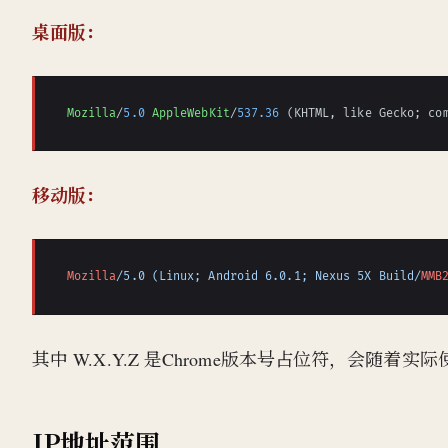
桌面版：
Mozilla
/
5.0
AppleWebKit
/
537.36
 (KHTML, like Gecko; co
移动版：
Mozilla
/5.0 (Linux; Android 6.0.1; Nexus 5X Build/
MMB
其中 W.X.Y.Z 是Chrome版本号占位符，会随着实
IP地址范围