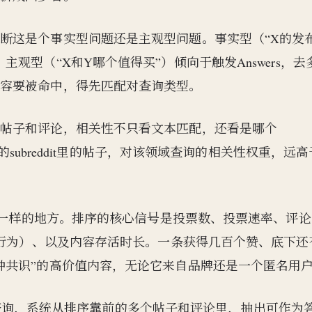
断这是个事实型问题还是主观型问题。事实型（“X的发
观型（“X和Y哪个值得买”）倾向于触发Answers，去
内容要被命中，得先匹配对查询类型。
的帖子和评论，相关性不只看文本匹配，还看是哪个
直的subreddit里的帖子，对该领域查询的相关性权重，远
最不一样的地方。排序的核心信号是投票数、投票速率、评
史行为）、以及内容存活时长。一条获得几百个赞、底下还
种共识”的高价值内容，无论它来自品牌还是一个匿名用
s的查询，系统从排序靠前的多个帖子和评论里，抽出可作为