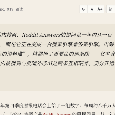
A+
A-
A
简
1,919 阅读
内搜索、Reddit Answers的提问量一年内从一百
粉，而是它正在变成一台搜索引擎兼答案引擎。出海
走的语料堆”，就漏掉了更要命的那条线——它本身
内被搜到与反哺外部AI是两条互相喂养、要分开运
2025年第四季度财报电话会上给了一组数字：每周约八千万
千万；它的AI答案产品
Reddit Answers
的周提问量，从一年