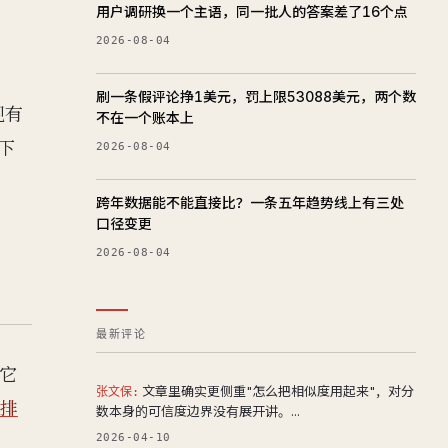
用户调研换一个主语，同一批人的答案差了16个点
2026-08-04
刷一条假评论挣1美元，罚上限53088美元，两个数
现有
不在一个账本上
下
2026-08-04
跨年数据能不能直接比？一条五年趋势线上有三处
口径变更
2026-08-04
？
最新评论
它
文章里确实更侧重"怎么把相似度用起来"，对分
张文保:
排
数本身的可信度边界没有展开讲。...
2026-04-10