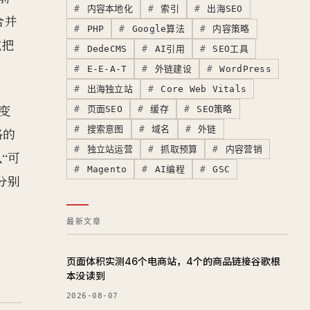
内容本地化
索引
出海SEO
合并
PHP
Google算法
内容策略
试把
DedeCMS
AI引用
SEO工具
E-E-A-T
外链建设
WordPress
出海独立站
Core Web Vitals
变
页面SEO
缓存
SEO策略
搜索意图
域名
外链
路的
独立站运营
抓取预算
内容营销
“可
Magento
AI编程
GSC
分别
最新文章
页面体积实测46个电商站，4个的商品链接谷歌根
本没读到
2026-08-07