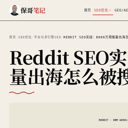
跳到主要内容
保哥
笔记
首页
SEO优化
GEO/A
首页
/
SEO优化
/
平台与多引擎SEO
/
REDDIT SEO实战：8000万周搜量出
Reddit SE
量出海怎么被