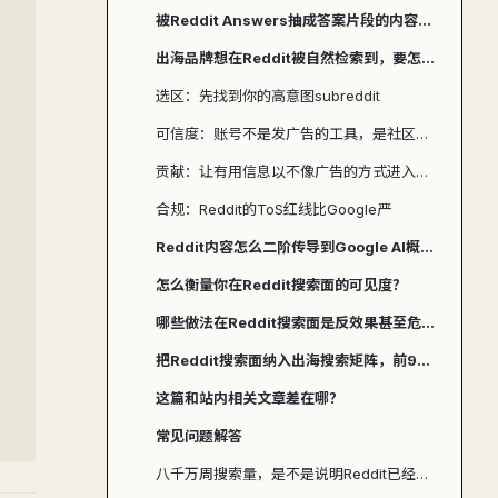
被Reddit Answers抽成答案片段的内容，具体长什么样？
出海品牌想在Reddit被自然检索到，要怎么系统地做？
选区：先找到你的高意图subreddit
可信度：账号不是发广告的工具，是社区身份
贡献：让有用信息以不像广告的方式进入链路
合规：Reddit的ToS红线比Google严
Reddit内容怎么二阶传导到Google AI概要和ChatGPT？
怎么衡量你在Reddit搜索面的可见度？
哪些做法在Reddit搜索面是反效果甚至危险的？
把Reddit搜索面纳入出海搜索矩阵，前90天该怎么落地？
这篇和站内相关文章差在哪？
常见问题解答
八千万周搜索量，是不是说明Reddit已经能当Google用了？