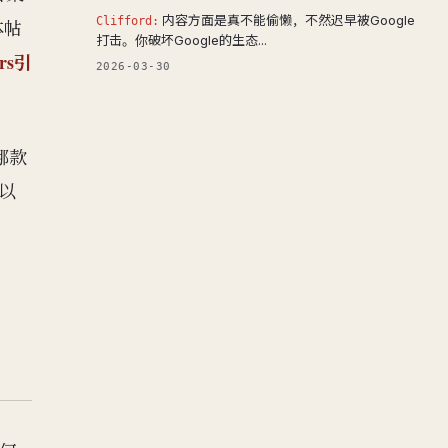
内容方面是真不能偷懒，不然迟早被Google
Clifford:
体帖
打击。你破坏Google的生态...
rs引
2026-03-30
哪款
以
？