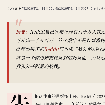
张文保
2026年2月10日
更新
2026年6月2日
27 分钟阅读
摘要：
Reddit自己宣布每周有八千万人在站
万冲到一千五百万，这个数字不是社媒涨
品牌如果还把
Reddit
只当成“被外部AI抄
就是一个你必须被检索到的搜索面，而且站
营和分开衡量的战线。
先
把这件事的量级摆出来。Reddit在
Reddit里做搜索，一年前这个数是六