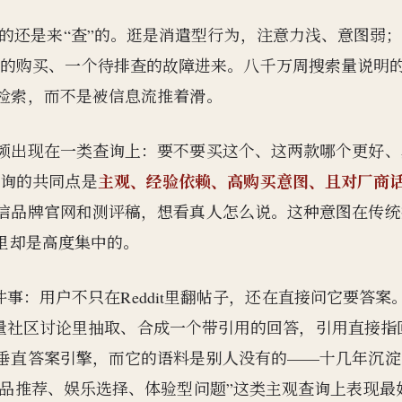
的还是来“查”的。逛是消遣型行为，注意力浅、意图弱
策的购买、一个待排查的故障进来。八千万周搜索量说明
动检索，而不是被信息流推着滑。
索高频出现在一类查询上：要不要买这个、这两款哪个更好、
主观、经验依赖、高购买意图、且对厂商
查询的共同点是
们不信品牌官网和测评稿，想看真人怎么说。这种意图在传统
索里却是高度集中的。
另一件事：用户不只在Reddit里翻帖子，还在直接问它要答案
，它从海量社区讨论里抽取、合成一个带引用的回答，引用直接指
一个垂直答案引擎，而它的语料是别人没有的——十几年沉淀
“产品推荐、娱乐选择、体验型问题”这类主观查询上表现最