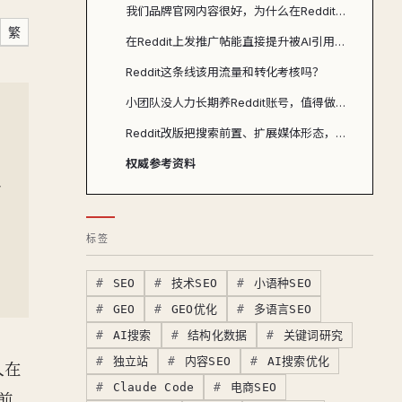
我们品牌官网内容很好，为什么在Reddit搜索和ChatGPT里还是输给匿名评论？
繁
在Reddit上发推广帖能直接提升被AI引用的概率吗？
Reddit这条线该用流量和转化考核吗？
小团队没人力长期养Reddit账号，值得做吗？
Reddit改版把搜索前置、扩展媒体形态，对内容策略意味着什么？
权威参考资料
标签
SEO
技术SEO
小语种SEO
GEO
GEO优化
多语言SEO
AI搜索
结构化数据
关键词研究
独立站
内容SEO
AI搜索优化
人在
Claude Code
电商SEO
前