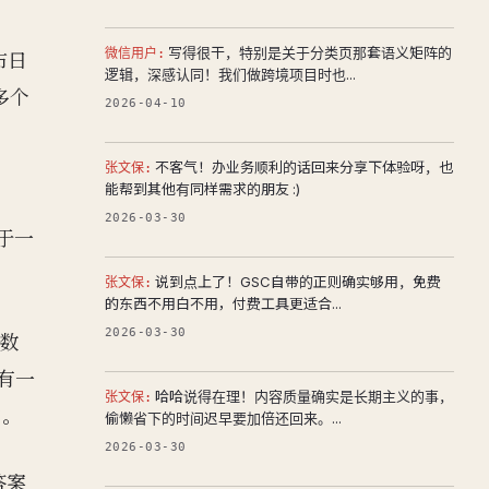
写得很干，特别是关于分类页那套语义矩阵的
微信用户:
布日
逻辑，深感认同！我们做跨境项目时也...
多个
2026-04-10
不客气！办业务顺利的话回来分享下体验呀，也
张文保:
能帮到其他有同样需求的朋友 :)
2026-03-30
高于一
说到点上了！GSC自带的正则确实够用，免费
张文保:
的东西不用白不用，付费工具更适合...
2026-03-30
论数
有一
哈哈说得在理！内容质量确实是长期主义的事，
张文保:
户。
偷懒省下的时间迟早要加倍还回来。...
2026-03-30
答案