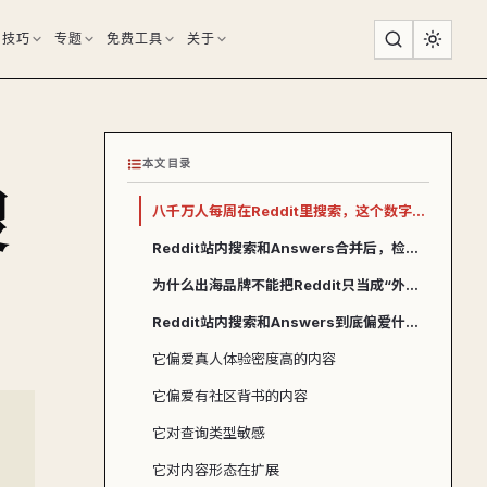
用技巧
专题
免费工具
关于
本文目录
搜
八千万人每周在Reddit里搜索，这个数字到底意味着什么？
Reddit站内搜索和Answers合并后，检索链路是怎么跑的？
为什么出海品牌不能把Reddit只当成“外部AI的语料源”？
Reddit站内搜索和Answers到底偏爱什么样的内容？
它偏爱真人体验密度高的内容
它偏爱有社区背书的内容
它对查询类型敏感
它对内容形态在扩展