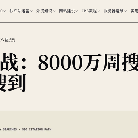
EO
独立站运营
外贸知识
网站建设
CMS教程
服务器运维
实
海怎么被搜到
O实战：8000万周
搜到