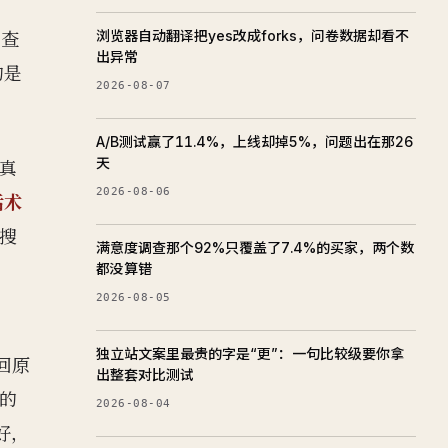
浏览器自动翻译把yes改成forks，问卷数据却看不
；查
出异常
的是
2026-08-07
A/B测试赢了11.4%，上线却掉5%，问题出在那26
天
真
2026-08-06
话术
搜
满意度调查那个92%只覆盖了7.4%的买家，两个数
都没算错
2026-08-05
。
独立站文案里最贵的字是“更”：一句比较级要你拿
回原
出整套对比测试
的
2026-08-04
好，