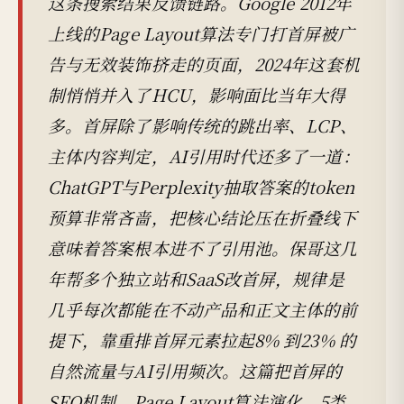
这条搜索结果反馈链路。Google 2012年
上线的Page Layout算法专门打首屏被广
告与无效装饰挤走的页面，2024年这套机
制悄悄并入了HCU，影响面比当年大得
多。首屏除了影响传统的跳出率、LCP、
主体内容判定，AI引用时代还多了一道：
ChatGPT与Perplexity抽取答案的token
预算非常吝啬，把核心结论压在折叠线下
意味着答案根本进不了引用池。保哥这几
年帮多个独立站和SaaS改首屏，规律是
几乎每次都能在不动产品和正文主体的前
提下，靠重排首屏元素拉起8% 到23% 的
自然流量与AI引用频次。这篇把首屏的
SEO机制、Page Layout算法演化、5类