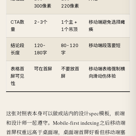
300像素
220像素
CTA数
2-3个
1个主 +
移动端避免选择瘫
量
1个吊顶
痪
结论段
120-
80-120
移动端段落要短
长度
180字
字
表格首
可在首屏
不要放首
移动端表格强制横
屏可见
屏
向滑动伤体验
性
这张对照表本身可以做成站内的设计spec模板，前端
和设计师一起遵守。Mobile-first indexing之后移动端
首屏权重远高于桌面端，桌面端首屏好看但移动端塞