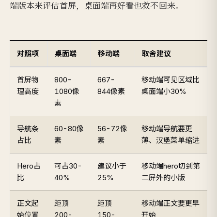
端版本来评估首屏，桌面端再好看也救不回来。
对照项
桌面端
移动端
取舍建议
首屏物
800-
667-
移动端可见区域比
理高度
1080像
844像素
桌面端小30%
素
导航条
60-80像
56-72像
移动端导航要更
占比
素
素
薄、汉堡菜单缩进
Hero占
可占30-
建议小于
移动端hero切到第
比
40%
25%
二屏外的小版
正文起
距顶
距顶
移动端正文要更早
始位置
200-
150-
开始