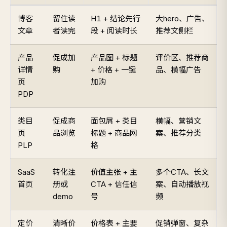
博客
留住读
H1 + 结论先行
大hero、广告、
文章
者读完
段 + 阅读时长
推荐文侧栏
产品
促成加
产品图 + 标题
评价区、推荐商
详情
购
+ 价格 + 一键
品、横幅广告
页
加购
PDP
类目
促成商
面包屑 + 类目
横幅、营销文
页
品浏览
标题 + 商品网
案、推荐分类
PLP
格
SaaS
转化注
价值主张 + 主
多个CTA、长文
首页
册或
CTA + 信任信
案、自动播放视
demo
号
频
定价
清晰价
价格表 + 主要
促销弹窗、复杂