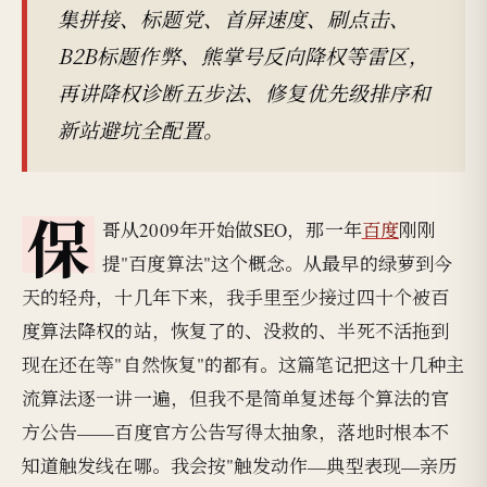
集拼接、标题党、首屏速度、刷点击、
B2B标题作弊、熊掌号反向降权等雷区，
再讲降权诊断五步法、修复优先级排序和
新站避坑全配置。
保
哥从2009年开始做SEO，那一年
百度
刚刚
提"百度算法"这个概念。从最早的绿萝到今
天的轻舟，十几年下来，我手里至少接过四十个被百
度算法降权的站，恢复了的、没救的、半死不活拖到
现在还在等"自然恢复"的都有。这篇笔记把这十几种主
流算法逐一讲一遍，但我不是简单复述每个算法的官
方公告——百度官方公告写得太抽象，落地时根本不
知道触发线在哪。我会按"触发动作—典型表现—亲历