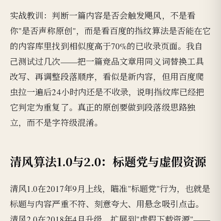
实战教训：判断一篇内容是否会触发飓风，不是看
你"是否声称原创"，而是看百度的指纹算法是否能在它
的内容库里找到相似度高于70%的已收录页面。我自
己测试过几次——把一篇竞品文章用同义词替换工具
改写、再调整段落顺序，看似是新内容，但用百度爬
虫拉一遍后24小时内还是不收录，说明指纹库已经把
它判定为重复了。真正的原创要做到段落级思路独
立，而不是字符级混淆。
清风算法1.0与2.0：标题党与虚假资源
清风1.0在2017年9月上线，瞄准"标题党"行为，也就是
标题与内容严重不符、刻意夸大、用悬念吸引点击。
清风2.0在2018年4月升级，扩展到"虚假下载资源"——