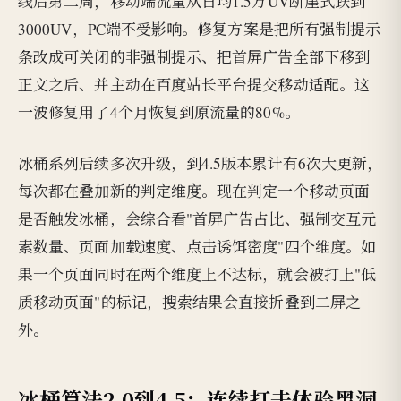
线后第二周，移动端流量从日均1.5万UV断崖式跌到
3000UV，PC端不受影响。修复方案是把所有强制提示
条改成可关闭的非强制提示、把首屏广告全部下移到
正文之后、并主动在百度站长平台提交移动适配。这
一波修复用了4个月恢复到原流量的80%。
冰桶系列后续多次升级，到4.5版本累计有6次大更新，
每次都在叠加新的判定维度。现在判定一个移动页面
是否触发冰桶，会综合看"首屏广告占比、强制交互元
素数量、页面加载速度、点击诱饵密度"四个维度。如
果一个页面同时在两个维度上不达标，就会被打上"低
质移动页面"的标记，搜索结果会直接折叠到二屏之
外。
冰桶算法2.0到4.5：连续打击体验黑洞