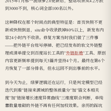
2015年1月那一波绿萝2.0更新后，整站收录从4.2万跌
到3000不到，核心词全部100名以外。
这种降权在那个时间点的典型特征是：首页快照不更
新或快照倒退，site命令收录跌掉80%以上，新发布内
容24小时内不收录。修复方案当时我们做了三件事
——把外链平台账号停掉、把已经发布的软文外链整
理成清单提交到百度站长工具的"
外链拒绝
"工具、原创
内容更新频率提到每天3篇并坚持4个月。最终在第6个
月恢复了一部分排名，但永远回不到出事前的水平。
到今天为止，绿萝逻辑还在运行，只是判定模型已经
迭代到看"链接来源域的整体质量分"加"锚文本相关
度"加"链接增长速度异常曲线"三维度联合判断，单纯
靠数量堆砌的外链不再有任何加权效果。亲历的踩坑