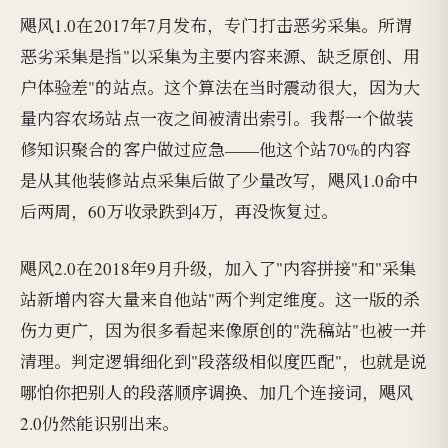
飓风1.0在2017年7月发布，专门打击恶劣采集。所谓
恶劣采集是指"以采集为主要内容来源、缺乏原创、用
户体验差"的站点。这个算法在当时震动很大，因为大
量内容农场站点一夜之间被清出索引。我帮一个做装
修知识聚合的客户做过应急——他这个站70%的内容
是从其他装修站点采集后做了少量改写，飓风1.0命中
后两周，60万收录跌到4万，再没恢复过。
飓风2.0在2018年9月升级，加入了"内容拼接"和"采集
站新增内容大量来自他站"两个判定维度。这一版的杀
伤力更广，因为很多看起来像原创的"洗稿站"也被一并
清理。判定逻辑细化到"段落级相似度匹配"，也就是说
哪怕你把别人的段落顺序调换、加几个连接词，飓风
2.0仍然能识别出来。