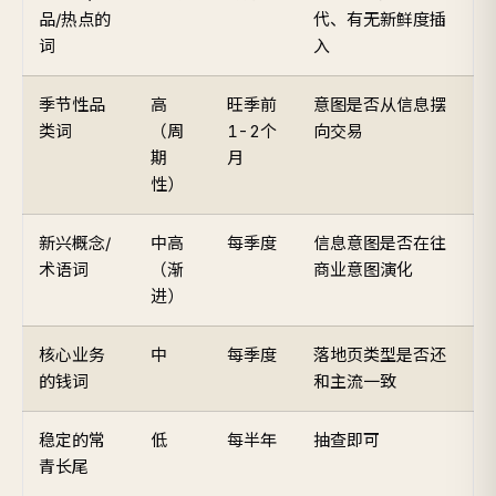
品/热点的
代、有无新鲜度插
词
入
季节性品
高
旺季前
意图是否从信息摆
类词
（周
1-2个
向交易
期
月
性）
新兴概念/
中高
每季度
信息意图是否在往
术语词
（渐
商业意图演化
进）
核心业务
中
每季度
落地页类型是否还
的钱词
和主流一致
稳定的常
低
每半年
抽查即可
青长尾