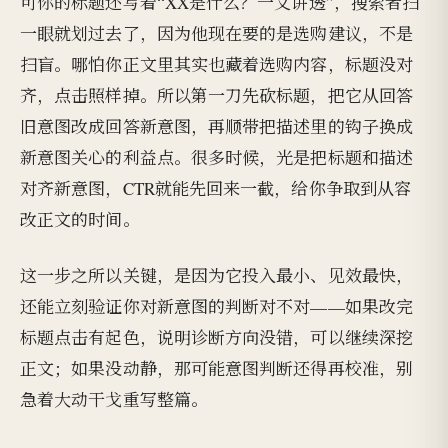
可你的标题还写着“XX是什么？一文讲透”，搜索者扫
一眼就划过去了，因为他现在要的是选购建议，不是
扫盲。哪怕你正文里其实也藏着选购内容，标题没对
齐，点击照样掉。所以第一刀先砍标题，把它从回答
旧意图改成回答新意图，再顺带把描述里的钩子换成
新意图关心的利益点。很多时候，光是把标题和描述
对齐新意图，CTR就能先回来一截，给你争取到从容
改正文的时间。
这一步之所以关键，是因为它投入最小、见效最快，
还能立刻验证你对新意图的判断对不对——如果改完
标题点击有起色，说明诊断方向没错，可以继续深挖
正文；如果没动静，那可能意图判断还得再校准，别
急着大动干戈重写整篇。