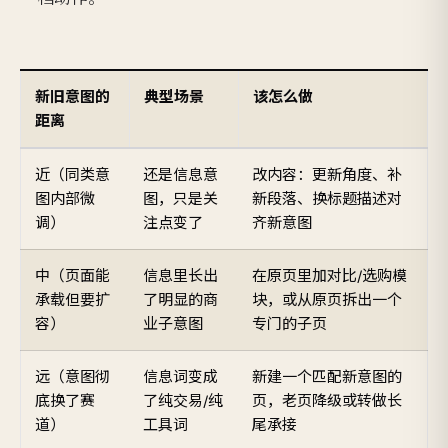
新旧意图的
典型场景
该怎么做
距离
近（同类意
还是信息意
改内容：更新角度、补
图内部微
图，只是关
新段落、换标题描述对
调）
注点变了
齐新意图
中（页面能
信息里长出
在原页里加对比/选购模
承载但要扩
了明显的商
块，或从原页拆出一个
容）
业子意图
专门的子页
远（意图彻
信息词变成
新建一个匹配新意图的
底换了赛
了纯交易/纯
页，老页降级或转做长
道）
工具词
尾承接