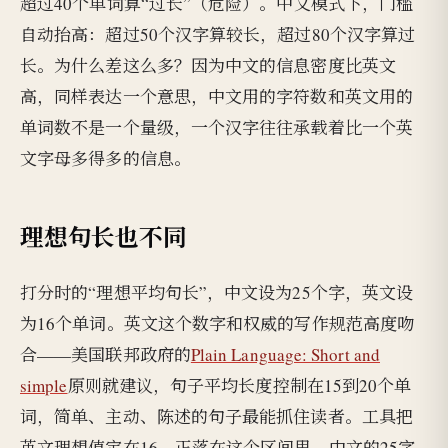
超过40个单词算“过长”（危险）。中文模式下，门槛
自动抬高：超过50个汉字算较长，超过80个汉字算过
长。为什么差这么多？因为中文的信息密度比英文
高，同样表达一个意思，中文用的字符数和英文用的
单词数不是一个量级，一个汉字往往承载着比一个英
文字母多得多的信息。
理想句长也不同
打分时的“理想平均句长”，中文设为25个字，英文设
为16个单词。英文这个数字和权威的写作规范高度吻
合——美国联邦政府的
Plain Language: Short and
simple
原则就建议，句子平均长度控制在15到20个单
词，简单、主动、陈述的句子最能抓住读者。工具把
英文理想值定在16，正落在这个区间里。中文的25字