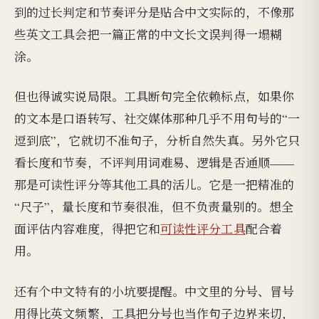
到的过长判定和节奏评分是贴合中文实际的，不像那
些英文工具会把一篇正常的中文长文误判得一塌糊
涂。
但也得诚实说局限。工具断句完全依赖标点，如果你
的文本是口语转写、社交媒体那种几乎不用句号的“一
逗到底”，它就切不准句子，分析自然失真。另外它只
看长度和节奏，不评判用词难易、逻辑是否通顺——
那是可读性评分等其他工具的活儿。它是一把精准的
“尺子”，量长度和节奏很准，但不负责量别的。想全
面评估内容难度，得把它和
可读性评分工具
配合着
用。
还有个中文特有的小坑要提醒。中文里的分号、冒号
用得比英文频繁，工具把分号也当作句子边界来切，