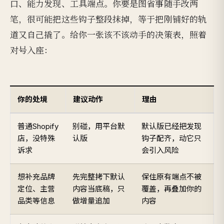
口、能力发现、工具端点。你要是图省事随手改两
笔，很可能把这些钩子整段抹掉，等于把刚铺好的轨
道又自己撬了。给你一张该不该动手的决策表，照着
对号入座：
你的处境
建议动作
理由
普通Shopify
别碰，用平台默
默认版已经把发现
店，没特殊
认版
钩子配齐，动它只
诉求
会引入风险
想补充品牌
先完整拷下默认
保住原有端点不被
定位、主营
内容当底稿，只
覆盖，再叠加你的
品类等信息
做增量追加
内容