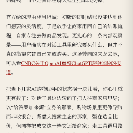
佣赚钱，而不是替你在聊天框里把单成交掉。
官方给的理由相当坦诚：初版的即时结账没能达到他
们想要的灵活度，于是放手让商家用回自己的结账流
程，自家专注去做商品发现。更扎心的一条内部观察
是——用户确实在对话工具里研究要买什么，但并不
真的指望它替自己完成购买。这场转向的来龙去脉，
可以看
CNBC关于OpenAI重整ChatGPT购物体验的报
道
。
把当下几家AI购物助手的状态摆一块儿看，你心里就
更有数了：对话工具这边转向了把人往商家店里导；
以“给答案加来源”立身的那家，购物场景里更像导购
而非收银台；背靠大搜索生态的那家，强在选品比
价，但同样把成交这一棒交还给商家；走工具调用路