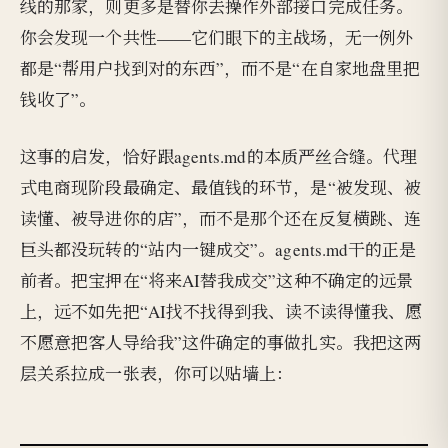
线的那家，则更多是替你去操作外部接口完成任务。
你会发现一个共性——它们眼下的主战场，无一例外
都是“帮用户找到对的东西”，而不是“在自家地盘里把
钱收了”。
这事的启发，恰好跟agents.md的本质严丝合缝。代理
式电商现阶段最确定、最值钱的环节，是“被发现、被
读懂、被导进你的店”，而不是那个还在反复横跳、连
巨头都没玩转的“站内一键成交”。agents.md干的正是
前者。把宝押在“将来AI替我成交”这种不确定的远景
上，远不如先把“AI找不找得到我、读不读得懂我、愿
不愿意把客人导给我”这件确定的事做扎实。我把这两
层关系拉成一张表，你可以贴墙上：