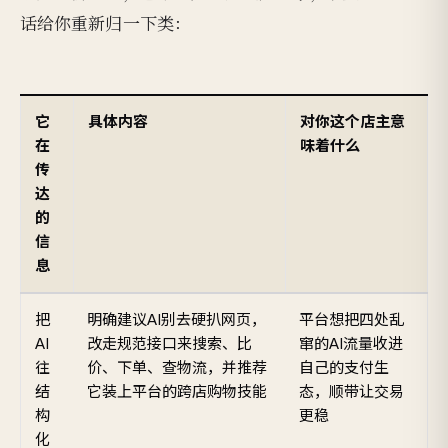
话给你重新归一下类：
它
具体内容
对你这个店主意
在
味着什么
传
达
的
信
息
把
明确建议AI别去硬扒网页，
平台想把四处乱
AI
改走规范接口来搜索、比
窜的AI流量收进
往
价、下单、查物流，并推荐
自己的支付生
结
它装上平台的跨店购物技能
态，顺带让交易
构
更稳
化