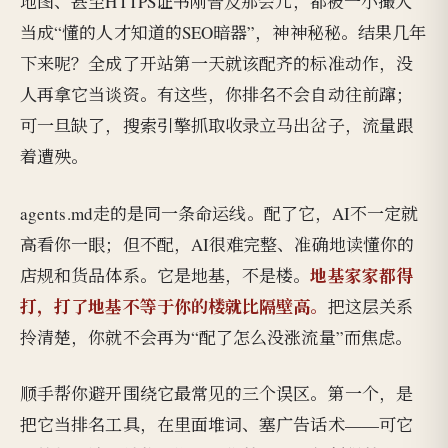
地图、甚至HTTPS证书刚普及那会儿，都被一小撮人
当成“懂的人才知道的SEO暗器”，神神秘秘。结果几年
下来呢？全成了开站第一天就该配齐的标准动作，没
人再拿它当谈资。有这些，你排名不会自动往前蹿；
可一旦缺了，搜索引擎抓取收录立马出岔子，流量跟
着遭殃。
agents.md走的是同一条命运线。配了它，AI不一定就
高看你一眼；但不配，AI很难完整、准确地读懂你的
地基家家都得
店规和货品体系。它是地基，不是楼。
打，打了地基不等于你的楼就比隔壁高。
把这层关系
拎清楚，你就不会再为“配了怎么没涨流量”而焦虑。
顺手帮你避开围绕它最常见的三个误区。第一个，是
把它当排名工具，在里面堆词、塞广告话术——可它