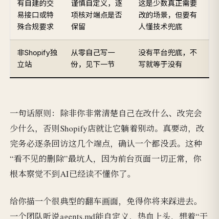
有自建的交
谨慎自定义，逐
这是少数真正需要
易接口或特
项核对端点是否
改的场景，但要有
殊合规要求
保留
人懂技术兜底
非Shopify独
从零自己写一
没有平台兜底，不
立站
份，见下一节
写就等于没有
一句话原则：除非你非常清楚自己在改什么、改完会
少什么，否则Shopify店就让它躺着别动。真要动，改
完务必逐条回访这几个端点，确认一个都没丢。这种
“看不见的删除”最坑人，因为前台页面一切正常，你
根本察觉不到AI已经读不懂你了。
给你描一个很典型的翻车画面，免得你将来踩进去。
一个团队听说agents.md能自定义，热血上头，想着“干