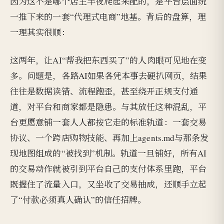
因为这不是哪个店主半夜爬起来配的，是平台层面统
一推下来的一套“代理式电商”地基。背后的盘算，理
一理其实很顺：
这两年，让AI“帮我把东西买了”的人肉眼可见地在变
多。问题是，各路AI如果各凭本事去硬扒网页，结果
往往是数据读错、流程跑歪，甚至绕开正规支付通
道，对平台和商家都是隐患。与其放任这种混乱，平
台更愿意铺一套人人都按它走的标准轨道：一套交易
协议、一个跨店购物技能、再加上agents.md与那条发
现地图组成的“被找到”机制。轨道一旦铺好，所有AI
的交易动作就被引到平台自己的支付体系里跑，平台
既握住了流量入口，又坐收了交易抽成，还顺手立起
了“付款必须真人确认”的信任招牌。