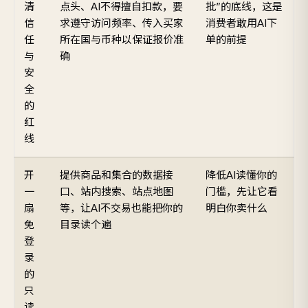
清
点头、AI不得擅自扣款，要
批”的底线，这是
信
求遵守访问频率、传入买家
消费者敢用AI下
任
所在国与币种以保证报价准
单的前提
与
确
安
全
的
红
线
开
提供商品和集合的数据接
降低AI读懂你的
一
口、站内搜索、站点地图
门槛，先让它看
扇
等，让AI不交易也能把你的
明白你卖什么
免
目录读个遍
登
录
的
只
读