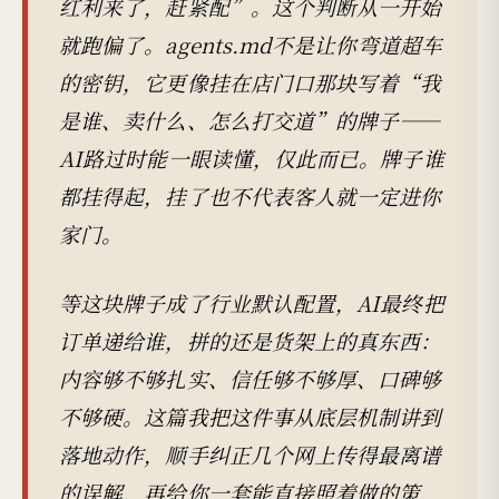
红利来了，赶紧配”。这个判断从一开始
就跑偏了。agents.md不是让你弯道超车
的密钥，它更像挂在店门口那块写着“我
是谁、卖什么、怎么打交道”的牌子——
AI路过时能一眼读懂，仅此而已。牌子谁
都挂得起，挂了也不代表客人就一定进你
家门。
等这块牌子成了行业默认配置，AI最终把
订单递给谁，拼的还是货架上的真东西：
内容够不够扎实、信任够不够厚、口碑够
不够硬。这篇我把这件事从底层机制讲到
落地动作，顺手纠正几个网上传得最离谱
的误解，再给你一套能直接照着做的策