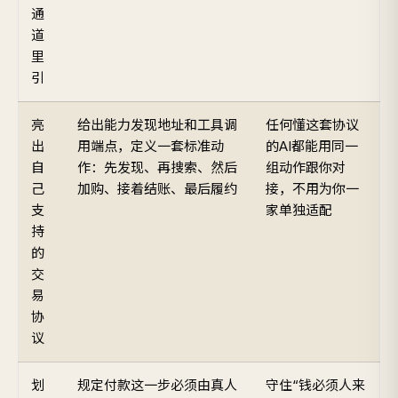
通
道
里
引
亮
给出能力发现地址和工具调
任何懂这套协议
出
用端点，定义一套标准动
的AI都能用同一
自
作：先发现、再搜索、然后
组动作跟你对
己
加购、接着结账、最后履约
接，不用为你一
支
家单独适配
持
的
交
易
协
议
划
规定付款这一步必须由真人
守住“钱必须人来