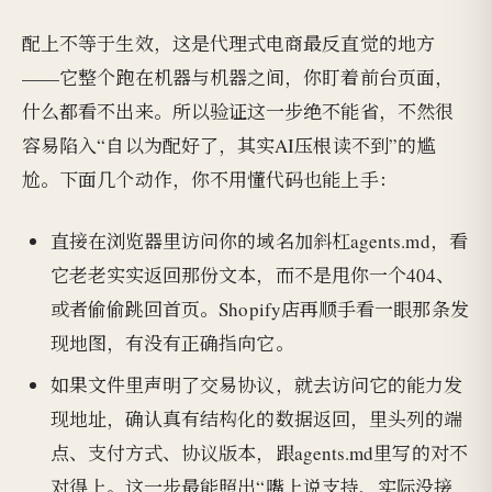
配上不等于生效，这是代理式电商最反直觉的地方
——它整个跑在机器与机器之间，你盯着前台页面，
什么都看不出来。所以验证这一步绝不能省，不然很
容易陷入“自以为配好了，其实AI压根读不到”的尴
尬。下面几个动作，你不用懂代码也能上手：
直接在浏览器里访问你的域名加斜杠agents.md，看
它老老实实返回那份文本，而不是甩你一个404、
或者偷偷跳回首页。Shopify店再顺手看一眼那条发
现地图，有没有正确指向它。
如果文件里声明了交易协议，就去访问它的能力发
现地址，确认真有结构化的数据返回，里头列的端
点、支付方式、协议版本，跟agents.md里写的对不
对得上。这一步最能照出“嘴上说支持、实际没接