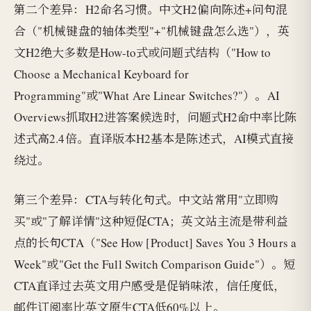
第二个差异：H2命名习惯。中文H2偏向陈述+问句混
合（"机械键盘的轴体类型"+"机械键盘怎么选"），英
文H2绝大多数是How-to式或问题式结构（"How to
Choose a Mechanical Keyboard for
Programming"或"What Are Linear Switches?"）。AI
Overviews抓取H2进答案候选时，问题式H2命中率比陈
述式高2.4倍。直译版本H2基本是陈述式，AI模式直接
绕过。
第三个差异：CTA与转化句式。中文站常用"立即购
买"或"了解详情"这种短促CTA；英文站主流是带利益
点的长句CTA（"See How [Product] Saves You 3 Hours a
Week"或"Get the Full Switch Comparison Guide"）。短
CTA直译过去英文用户感受是促销味浓，信任度低，
邮件订阅率比英文原生CTA低60%以上。