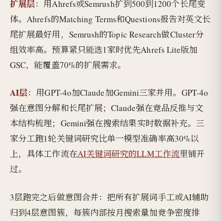
扩展层
：用Ahrefs或Semrush扩到500到1200个长尾变
体。Ahrefs的Matching Terms和Questions报告对英文长
尾扩展最好用，Semrush的Topic Research做Cluster分
组效率高。预算紧只能选1家时优先Ahrefs Lite版加
GSC，能覆盖70%的扩展需求。
AI层
：用GPT-4o加Claude加Gemini三家并用。GPT-4o
强在意图分解和长尾扩展；Claude强在竞品反推与文
本结构梳理；Gemini强在搜索结果实时数据补充。三
家分工跑1轮关键词研究比单一模型准确率高30%以
上，具体工作流在
AI关键词研究的LLM工作流
里铺开
过。
3层跑完之后做意图合并：把所有扩展词手工或AI辅助
归到4层意图簇，每簇内部按月搜索量加竞争密度排