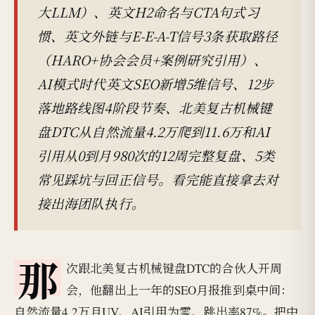
大LLM）、英文H2命名与CTA句式习
惯、英文外链与E-E-A-T信号3条获取路径
（HARO+协会会员+案例研究引用）、
AI模式时代英文SEO新增5维信号、12步
落地路线图4阶段节奏、北美复古机械键
盘DTC从自然流量4.2万爬到11.6万和AI
引用从0到月980次的12周完整复盘、5类
常见踩坑与回正信号。看完能直接拿去对
接出海团队执行。
那
次跟北美复古机械键盘DTC的合伙人开周
会，他翻出上一年的SEO月报推到桌中间：
自然流量4.2万月UV、AI引用为零、跳出率87%。把中