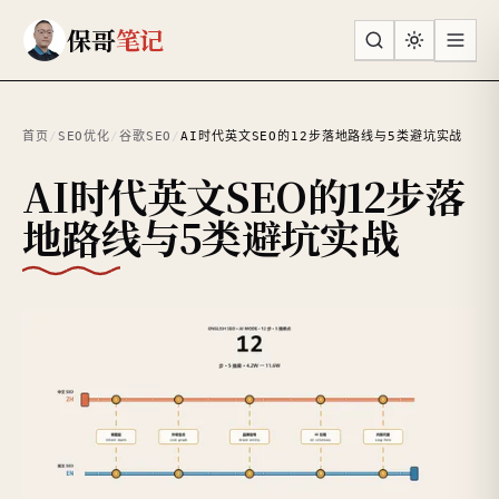
跳到主要内容
保哥
笔记
首页
/
SEO优化
/
谷歌SEO
/
AI时代英文SEO的12步落地路线与5类避坑实战
AI时代英文SEO的12步落
地路线与5类避坑实战