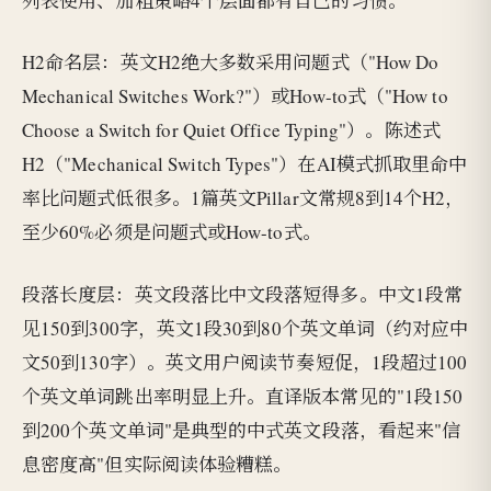
列表使用、加粗策略4个层面都有自己的习惯。
H2命名层：英文H2绝大多数采用问题式（"How Do
Mechanical Switches Work?"）或How-to式（"How to
Choose a Switch for Quiet Office Typing"）。陈述式
H2（"Mechanical Switch Types"）在AI模式抓取里命中
率比问题式低很多。1篇英文Pillar文常规8到14个H2，
至少60%必须是问题式或How-to式。
段落长度层：英文段落比中文段落短得多。中文1段常
见150到300字，英文1段30到80个英文单词（约对应中
文50到130字）。英文用户阅读节奏短促，1段超过100
个英文单词跳出率明显上升。直译版本常见的"1段150
到200个英文单词"是典型的中式英文段落，看起来"信
息密度高"但实际阅读体验糟糕。