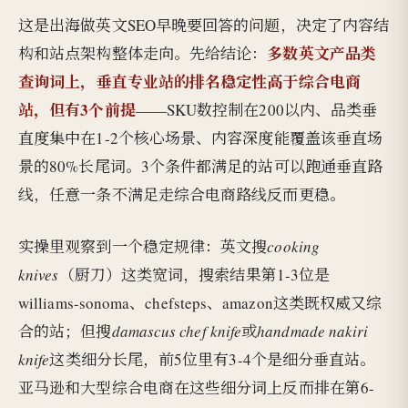
这是出海做英文SEO早晚要回答的问题，决定了内容结
多数英文产品类
构和站点架构整体走向。先给结论：
查询词上，垂直专业站的排名稳定性高于综合电商
站，但有3个前提
——SKU数控制在200以内、品类垂
直度集中在1-2个核心场景、内容深度能覆盖该垂直场
景的80%长尾词。3个条件都满足的站可以跑通垂直路
线，任意一条不满足走综合电商路线反而更稳。
实操里观察到一个稳定规律：英文搜
cooking
knives
（厨刀）这类宽词，搜索结果第1-3位是
williams-sonoma、chefsteps、amazon这类既权威又综
合的站；但搜
damascus chef knife
或
handmade nakiri
knife
这类细分长尾，前5位里有3-4个是细分垂直站。
亚马逊和大型综合电商在这些细分词上反而排在第6-