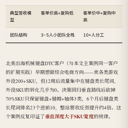
典型营收模
客单价高+复购低
客单价中+复购中
型
高
团队结构
3-5人小团队全栈
10+人分工
北美出海机械键盘DTC客户（与本文主案例同一客户
的扩展实践）早期想做综合电商方向——卖各类游戏
外设200+SKU，但12周后流量集中在键盘类长尾词，
外设SKU的转化几乎为0。决策回归垂直路线后砍掉
70%SKU只保留键盘+键帽+轴体3类，6个月后键盘类
长尾词排名23个进前10，整站营收反而提升约4倍。这
垂直深度大于SKU宽度
个案例反复印证了
的规律。