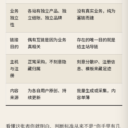
业务
各站有独立产品、独
没有真实业务，纯为
独立
立结账、独立品牌
塞链而建
性
链接
偶有互链是因为业务
存在的唯一目的就是
目的
真相关
给主站导链
主机
正常采购，不刻意隐
刻意分散IP、注册信
与注
藏归属
息、模板来藏足迹
册
内容
为各自用户原创、持
批量生成或采集，内
来源
续更新
容单薄
看懂这张表你就明白，判断标准从来不是“你手里有几