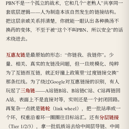
PBN不是一个孤立的战术，它和几个“老熟人”共享同一
套底层逻辑——人为制造本该自然发生的链接结构。
把这层亲戚关系捋清楚，你就能一眼认出各种换汤不
换药的变体，不至于被“这个不叫PBN、所以安全”的话
术绕进去。
互惠友链
是最原始的形态：“你链我、我链你”。少
量、相关、真实的友链没问题，但一旦规模化、纯粹
为了互链而互链，就正好撞上政策里“过度链接交换”
那条红线。为了绕过Google对互惠链接的识别，有人
三角链
玩起了
——A站链B站、B站链C站、C站再链回
A站，表面上不是直接对等，实则还是一个封闭回路。
链轮
再复杂一点就是
（link wheel），把一批站串成一
分层链接
个环，权重沿着环一圈圈往目标站汇。还有
（Tier 1/2/3），拿一批低质站去给中间层导链、中间