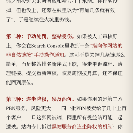
你之前投进去的所有钱和精力打了水漂。你排名没
掉，但也没上，还蒙在鼓里以为“再加几条就有效
了”，于是继续往火坑里扔钱。
第二种：手动处罚，整站受伤。
如果被人工审核盯
上，你会在Search Console里收到一条
“指向你网站的
非自然链接”手动操作通知
。这可不是关掉几条链那么
简单，而是整站排名断崖式下跌，得走申诉流程、清
理链接、提交重新审核，恢复周期按月算，还不保证
能回到原位。
第三种：连坐降权，殃及池鱼。
如果你用的是第三方
PBN服务，风险更大——同一批PBN被卖给了几十上百
个客户，一旦这张网被端，网里所有受益站可能一起
遭殃。站内专门拆过
黑帽服务商连坐降权的机制
：你