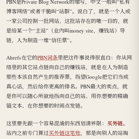
PBN是Private Blog Network的缩写，中文一般叫“私有
博客网络”或者干脆叫“站群”。说白了，就是一个人或
一家公司控制一批网站，这批站存在的唯一目的，就
是给某一个“主站”（业内叫money site，赚钱站）导
链，人为制造一堆“信任票”。
Ahrefs在它的
PBN词条
里把这件事说得很直白：你从网
络里的其它站点链向自己的赚钱站，就是在人为制造
那些本该自然产生的推荐票，指望Google把它们当成
真心话，然后给你更高的排名。PBN最大的卖点，就
是你可以随心所欲地指向自己的站、用你想要的精确
锚文本、在你想要的时间点发链。
买外链
这里要先跟一个容易混淆的东西划清界限：
。
站内之前专门算过
买外链这笔账
，那是向别人的站掏