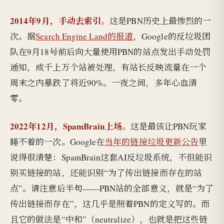
2014年9月，手动去索引。
这是PBN历史上最惨烈的一
次。据
Search Engine Land的报道
，Google的反垃圾团
队在9月18号前后向大量使用PBN的站点发出手动处罚
通知，成千上万个站被处理，有站长反映流量在一个
周末之内暴跌了将近90%。一夜之间，多年心血清
零。
2022年12月，SpamBrain上场。
这是最该让PBN玩家
睡不着的一次。Google在
当年的链接垃圾更新公告
里
说得很清楚：SpamBrain这套AI反垃圾系统，不但能识
别买链接的站，还能识别“为了传出链接而存在的站
点”。请注意后半句——PBN站的全部意义，就是“为了
传出链接而存在”，这几乎是照着PBN的定义写的。而
且它的做法是“中和”（neutralize），也就是把这些链