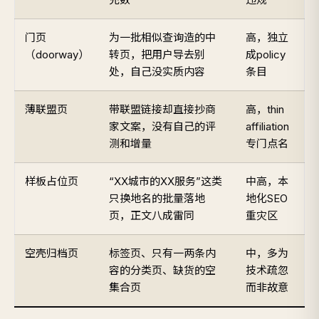
门页
为一批相似查询造的中
高，独立
（doorway）
转页，把用户导去别
成policy
处，自己没实质内容
条目
薄联盟页
带联盟链接却直接抄商
高，thin
家文案，没有自己的评
affiliation
测和增量
专门点名
样板占位页
“XX城市的XX服务”这类
中高，本
只换地名的批量落地
地化SEO
页，正文八成雷同
重灾区
空壳归档页
标签页、只有一两条内
中，多为
容的分类页、缺货的空
技术疏忽
集合页
而非故意