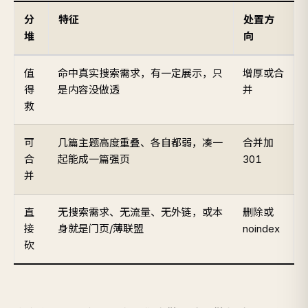
分
特征
处置方
堆
向
值
命中真实搜索需求，有一定展示，只
增厚或合
得
是内容没做透
并
救
可
几篇主题高度重叠、各自都弱，凑一
合并加
合
起能成一篇强页
301
并
直
无搜索需求、无流量、无外链，或本
删除或
接
身就是门页/薄联盟
noindex
砍