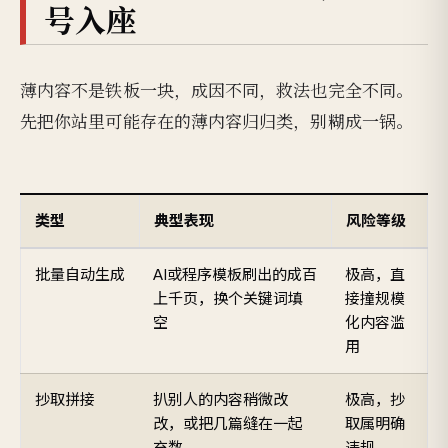
号入座
薄内容不是铁板一块，成因不同，救法也完全不同。
先把你站里可能存在的薄内容归归类，别糊成一锅。
类型
典型表现
风险等级
批量自动生成
AI或程序模板刷出的成百
极高，直
上千页，换个关键词填
接撞规模
空
化内容滥
用
抄取拼接
扒别人的内容稍微改
极高，抄
改，或把几篇缝在一起
取属明确
充数
违规