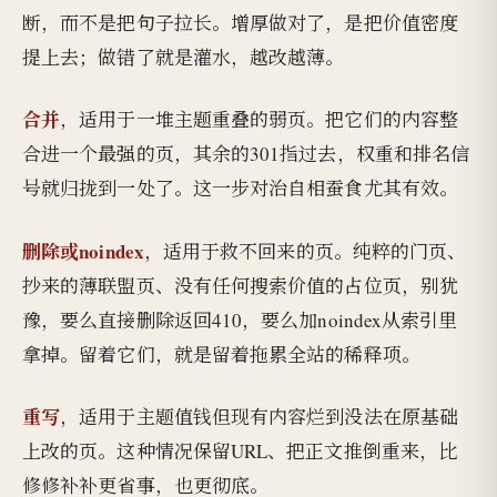
断，而不是把句子拉长。增厚做对了，是把价值密度
提上去；做错了就是灌水，越改越薄。
合并
，适用于一堆主题重叠的弱页。把它们的内容整
合进一个最强的页，其余的301指过去，权重和排名信
号就归拢到一处了。这一步对治自相蚕食尤其有效。
删除或noindex
，适用于救不回来的页。纯粹的门页、
抄来的薄联盟页、没有任何搜索价值的占位页，别犹
豫，要么直接删除返回410，要么加noindex从索引里
拿掉。留着它们，就是留着拖累全站的稀释项。
重写
，适用于主题值钱但现有内容烂到没法在原基础
上改的页。这种情况保留URL、把正文推倒重来，比
修修补补更省事，也更彻底。