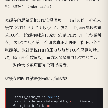
招：微缓存（microcache）。
微缓存的思路是把TTL设得极短——1到10秒。听起来
缓存1秒有什么用？用处大了。设想一个页面每秒被请
求100次，没缓存时这100次全打到PHP；开了1秒微缓
存，这1秒内只有第一个请求真正走PHP，剩下99个全
吃缓存。也就是说PHP的压力从每秒100次降到每秒1
次，降了两个数量级，而访客最多看到1秒前的内容
——对绝大多数页面完全可以接受。
微缓存的配置就是把valid时间改短：
fastcgi_cache_valid 
200
1s
;

fastcgi_cache_use_stale updating 
error
 timeout;

fastcgi_cache_lock 
on
;