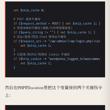
set
$skip_cache
 0;

# POST 请求不缓存
if
 (
$request_method
 = POST) { 
set
$skip_cache
# 带查询串的不缓存(搜索/分页等按需放宽)
if
 (
$query_string
 != 
""
) { 
set
$skip_cache
# 后台/登录/预览/Feed 等地址不缓存
if
 (
$request_uri
 ~* 
"/wp-admin/|/wp-login.php|/cart|/ch
set
$skip_cache
 1;

# 已登录/刚评论/购物车 Cookie 不缓存
if
 (
$http_cookie
 ~* 
"wordpress_logged_in|woocommerce_it
set
$skip_cache
 1;

}
然后在PHP的location里把这个变量接到两个关键指令
上：