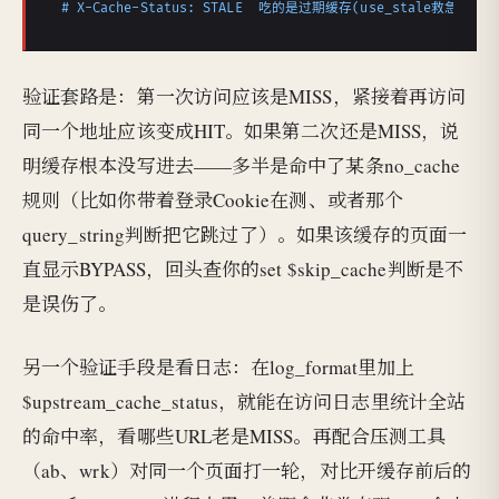
# X-Cache-Status: STALE  吃的是过期缓存(use_stale救急)
验证套路是：第一次访问应该是MISS，紧接着再访问
同一个地址应该变成HIT。如果第二次还是MISS，说
明缓存根本没写进去——多半是命中了某条no_cache
规则（比如你带着登录Cookie在测、或者那个
query_string判断把它跳过了）。如果该缓存的页面一
直显示BYPASS，回头查你的set $skip_cache判断是不
是误伤了。
另一个验证手段是看日志：在log_format里加上
$upstream_cache_status，就能在访问日志里统计全站
的命中率，看哪些URL老是MISS。再配合压测工具
（ab、wrk）对同一个页面打一轮，对比开缓存前后的