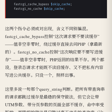
fastcgi_cache_bypass 
$skip_cache
;

fastcgi_no_cache 
$skip_cache
;
这两个指令必须成对出现，含义不同别搞混。
fastcgi_cache_bypass控制“这次请求要不要读缓存”
——值非空非零时，绕过缓存直接去问PHP（拿最新
的）。fastcgi_no_cache控制“这次响应要不要写进缓
存”——值非空非零时，PHP返回的结果不存。两个都
设，登录态请求才能既不读旧缓存、又不把私有内容
写进公共缓存。只设一个，照样出事。
这里多说一句那个query_string判断。把所有带查询串
的请求都跳过缓存是最稳的保守做法，但它会让带
UTM参数、带分页参数的页面全部不缓存，命中率受