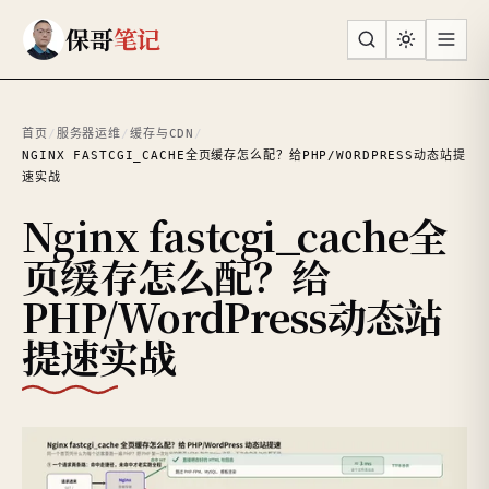
跳到主要内容
保哥
笔记
首页
/
服务器运维
/
缓存与CDN
/
NGINX FASTCGI_CACHE全页缓存怎么配？给PHP/WORDPRESS动态站提
速实战
Nginx fastcgi_cache全
页缓存怎么配？给
PHP/WordPress动态站
提速实战