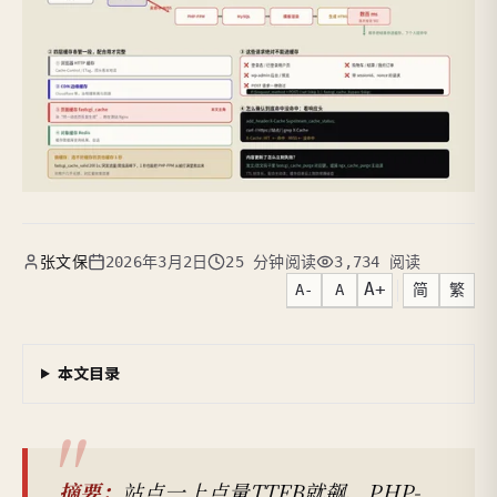
张文保
2026年3月2日
25 分钟阅读
3,734 阅读
A+
A-
A
简
繁
本文目录
摘要：
站点一上点量TTFB就飙、PHP-