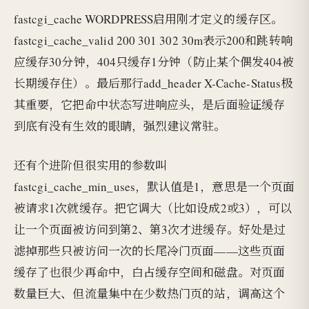
fastcgi_cache WORDPRESS启用刚才定义的缓存区。
fastcgi_cache_valid 200 301 302 30m表示200和跳转响
应缓存30分钟，404只缓存1分钟（防止某个偶发404被
长期缓存住）。最后那行add_header X-Cache-Status极
其重要，它把命中状态写进响应头，是后面验证缓存
到底有没有生效的眼睛，强烈建议常驻。
还有个进阶但很实用的参数叫
fastcgi_cache_min_uses，默认值是1，意思是一个页面
被请求1次就缓存。把它调大（比如设成2或3），可以
让一个页面被访问到第2、第3次才进缓存。好处是过
滤掉那些只被访问一次的长尾冷门页面——这些页面
缓存了也很少再命中，白占缓存空间和磁盘。对页面
数量巨大、但流量集中在少数热门页的站，调高这个