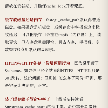
清放在低谷期、并确保cache_lock开着兜底。
缓存放磁盘还是内存
：fastcgi_cache_path默认落普通
磁盘。如果磁盘是机械盘、或缓存命中率极高追求极
致延迟，可以把缓存目录挂在tmpfs（内存盘）上，读
取更快；但内存盘重启即空、且占内存，得权衡。多
数SSD站点用默认磁盘就够。
HTTPS与HTTP各存一份是预期行为
：因为键里带了
$scheme。如果你已经全站强制HTTPS，HTTP端只是
301跳转，这没问题；但别被“怎么存了两份”吓到，那
是键设计决定的，正常。
装了缓存就不管命中率了
：上线后要持续看
$upstream_cache_status的命中率。命中率长期偏低，