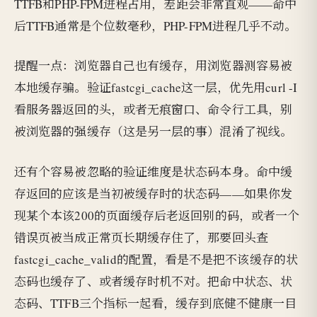
TTFB和PHP-FPM进程占用，差距会非常直观——命中
后TTFB通常是个位数毫秒，PHP-FPM进程几乎不动。
提醒一点：浏览器自己也有缓存，用浏览器测容易被
本地缓存骗。验证fastcgi_cache这一层，优先用curl -I
看服务器返回的头，或者无痕窗口、命令行工具，别
被浏览器的强缓存（这是另一层的事）混淆了视线。
还有个容易被忽略的验证维度是状态码本身。命中缓
存返回的应该是当初被缓存时的状态码——如果你发
现某个本该200的页面缓存后老返回别的码，或者一个
错误页被当成正常页长期缓存住了，那要回头查
fastcgi_cache_valid的配置，看是不是把不该缓存的状
态码也缓存了、或者缓存时机不对。把命中状态、状
态码、TTFB三个指标一起看，缓存到底健不健康一目