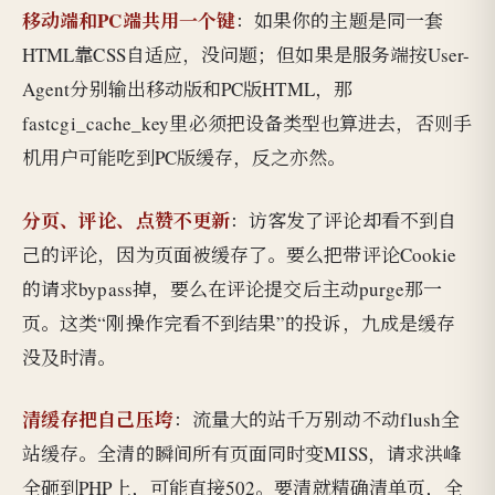
移动端和PC端共用一个键
：如果你的主题是同一套
HTML靠CSS自适应，没问题；但如果是服务端按User-
Agent分别输出移动版和PC版HTML，那
fastcgi_cache_key里必须把设备类型也算进去，否则手
机用户可能吃到PC版缓存，反之亦然。
分页、评论、点赞不更新
：访客发了评论却看不到自
己的评论，因为页面被缓存了。要么把带评论Cookie
的请求bypass掉，要么在评论提交后主动purge那一
页。这类“刚操作完看不到结果”的投诉，九成是缓存
没及时清。
清缓存把自己压垮
：流量大的站千万别动不动flush全
站缓存。全清的瞬间所有页面同时变MISS，请求洪峰
全砸到PHP上，可能直接502。要清就精确清单页，全